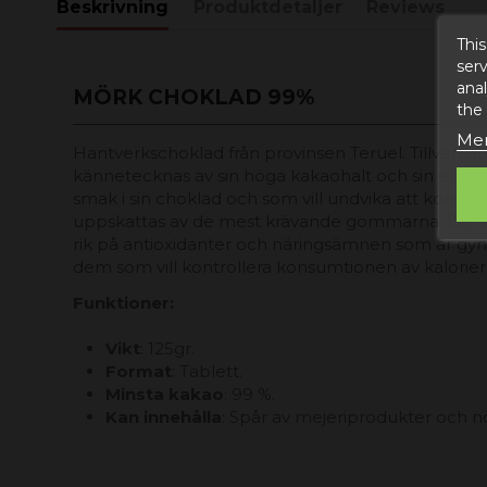
Beskrivning
Produktdetaljer
Reviews
This
serv
anal
MÖRK CHOKLAD 99%
the
Mer
Hantverkschoklad från provinsen Teruel. Tillverka
kännetecknas av sin höga kakaohalt och sin extremt
smak i sin choklad och som vill undvika att kons
uppskattas av de mest krävande gommarna. Denna 
rik på antioxidanter och näringsämnen som är gynnsa
dem som vill kontrollera konsumtionen av kalorier 
Funktioner:
Vikt
: 125gr.
Format
: Tablett.
Minsta kakao
: 99 %.
Kan innehålla
: Spår av mejeriprodukter och nö