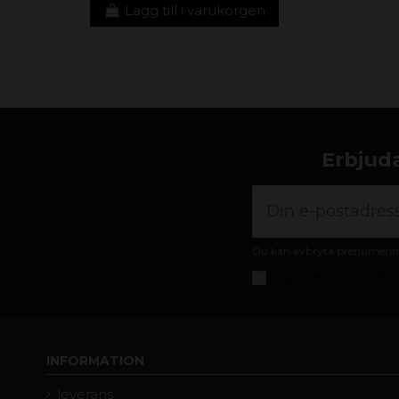
Lägg till i varukorgen
Erbjuda
Du kan avbryta prenumeratio
Jag accepterar
allmänna
INFORMATION
leverans