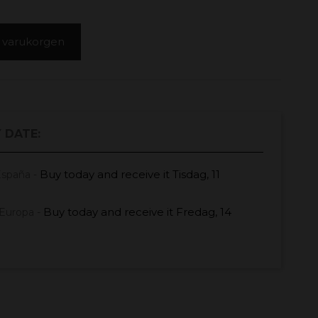
 i varukorgen
 DATE:
Buy today
and receive it
Tisdag, 11
España -
Buy today
and receive it
Fredag, 14
Europa -