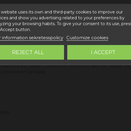
 website uses its own and third-party cookies to improve our
ices and show you advertising related to your preferences by
yzing your browsing habits. To give your consent to its use, pres
 Accept button.
 information sekretesspolicy
Customize cookies
d med ett urval av världens bästa kakaon. 99 % mörk hantv
 intensiva och bittra smak. Denna variant av choklad är id
REJECT ALL
I ACCEPT
umera socker. Resultatet är en intensiv och bitter mörk c
typ av choklad är perfekt för dem som letar efter ett häl
mma för hälsan. Dessutom, eftersom det har väldigt lite elle
och socker i sin kost.
tter.