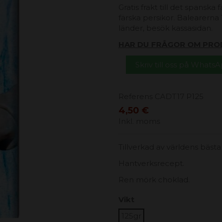
Gratis frakt till det spanska
färska persikor. Balearerna 1
länder, besök kassasidan.
HAR DU FRÅGOR OM PRO
Skriv till oss på Whats
Referens
CADT17 P125
4,50 €
Inkl. moms
Tillverkad av världens bäst
Hantverksrecept.
Ren mörk choklad.
Vikt
125gr