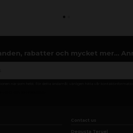
nden, rabatter och mycket mer... An
nen när som helst. För detta ändamål, vänligen hitta vår kontaktinformation 
 villkor och sekretesspolicy
Contact us
Degusta Teruel