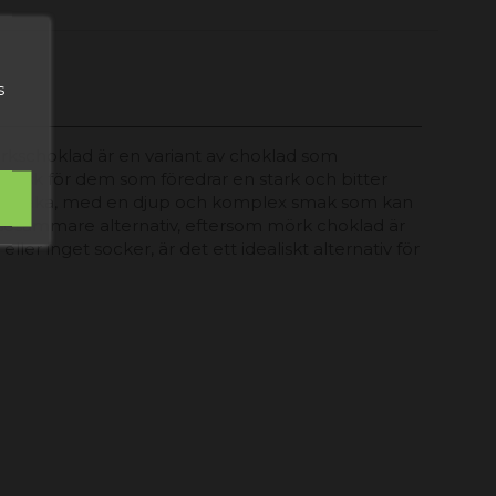
s
erkschoklad är en variant av choklad som
ealisk för dem som föredrar en stark och bitter
hokladkaka, med en djup och komplex smak som kan
sosammare alternativ, eftersom mörk choklad är
r inget socker, är det ett idealiskt alternativ för