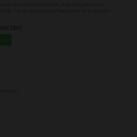
 fastlandet vid beställningar över €60, förutom
00€. För att kontrollera fraktpriser till andra EU-
DUKTEN?
App
a kakaon.