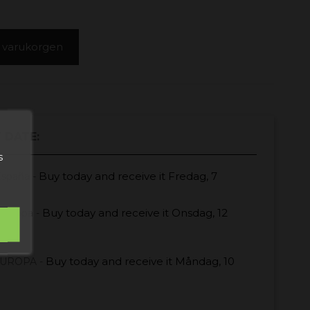
 i varukorgen
 DATE:
s
Buy today
and receive it
Fredag, 7
España -
Buy today
and receive it
Onsdag, 12
Europa -
Buy today
and receive it
Måndag, 10
EUROPA -