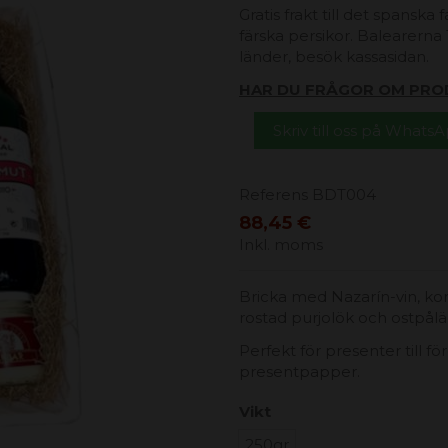
Gratis frakt till det spanska
färska persikor. Balearerna 1
länder, besök kassasidan.
HAR DU FRÅGOR OM PRO
Skriv till oss på Whats
Referens
BDT004
88,45 €
Inkl. moms
Bricka med Nazarín-vin, korv
rostad purjolök och ostpål
Perfekt för presenter till fö
presentpapper.
Vikt
250gr