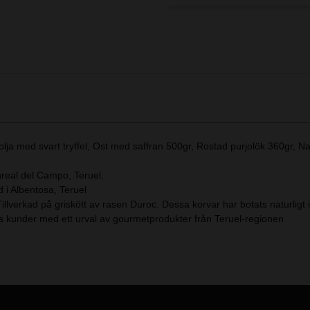
ja med svart tryffel, Ost med saffran 500gr, Rostad purjolök 360gr, N
real del Campo, Teruel.
 i Albentosa, Teruel
llverkad på griskött av rasen Duroc. Dessa korvar har botats naturligt 
a kunder med ett urval av gourmetprodukter från Teruel-regionen