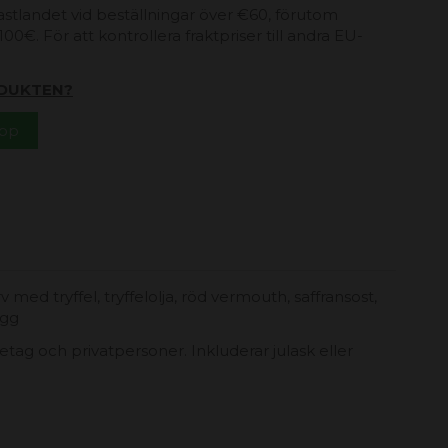
 fastlandet vid beställningar över €60, förutom
00€. För att kontrollera fraktpriser till andra EU-
DUKTEN?
App
 med tryffel, tryffelolja, röd vermouth, saffransost,
ägg
retag och privatpersoner. Inkluderar julask eller