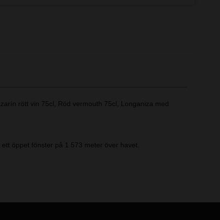
azarín rött vin 75cl, Röd vermouth 75cl, Longaniza med
i ett öppet fönster på 1 573 meter över havet.