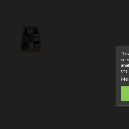
This
serv
anal
the
Mer