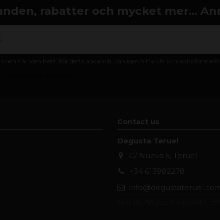
nden, rabatter och mycket mer... An
nen när som helst. För detta ändamål, vänligen hitta vår kontaktinformation 
 villkor och sekretesspolicy
Contact us
Degusta Teruel
C/ Nueva 5, Teruel
+34 613982278
info@degustateruel.co
Har du frågor, tveka inte at