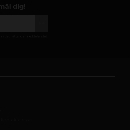
mäl dig!
i det rättsliga meddelandet.
m
t kontakta oss.