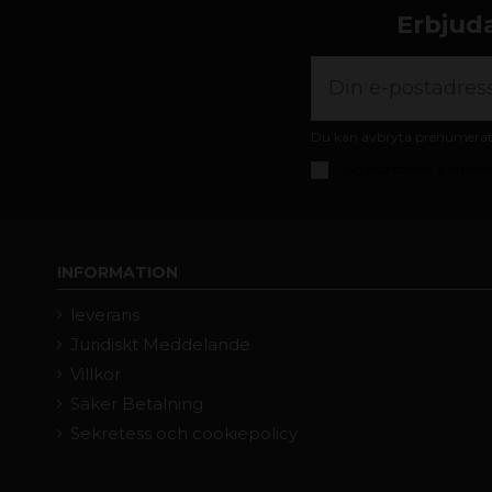
Erbjuda
Du kan avbryta prenumeratio
Jag accepterar
allmänna
INFORMATION
leverans
Juridiskt Meddelande
Villkor
Säker Betalning
Sekretess och cookiepolicy