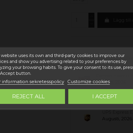
Lägg till
 website uses its own and third-party cookies to improve our
ESTIMATED DELIVERY
ices and show you advertising related to your preferences by
yzing your browsing habits. To give your consent to its use, pres
 Accept button.
Correos Express 
 information sekretesspolicy
Customize cookies
Augusti, 2026
UPS Standard 
REJECT ALL
I ACCEPT
Augusti, 2026
UPS Express 
Augusti, 2026