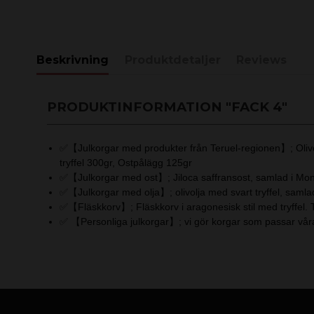
Beskrivning
Produktdetaljer
Reviews
PRODUKTINFORMATION "FACK 4"
✅【Julkorgar med produkter från Teruel-regionen】; Olivol
tryffel 300gr, Ostpålägg 125gr
✅【Julkorgar med ost】; Jiloca saffransost, samlad i Mon
✅【Julkorgar med olja】; olivolja med svart tryffel, samlad
✅【Fläskkorv】; Fläskkorv i aragonesisk stil med tryffel. Ti
✅ 【Personliga julkorgar】; vi gör korgar som passar vår