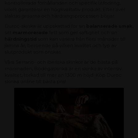
kontrollerade förhållanden och specifik utfodring,
vilket garanterar en högkvalitativ produkt. Efter avel
slaktas grisarna och härdningsprocessen börjar.
Duroc-skinka är uppskattad för sin
balanserade smak
,
sitt
marmorerade
fett som ger saftighet och sin
härdningstid
som kan variera från flera månader till
jämna år, beroende på vilken kvalitet och typ av
slutprodukt som önskas.
Våra Serrano- och iberiska skinkor är de bästa på
marknaden, Bodegaskinka är en skinka av intensiv
kvalitet, torkad till mer än 1300 m höjd. Köp Duroc
skinka online till bästa pris!