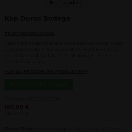
Play videos
Köp Duroc Bodega
FRAKTINFORMATION
Gratis frakt till det spanska fastlandet vid beställningar
över €60, förutom färska persikor. Balearerna 100€.
För att kontrollera fraktpriser till andra EU-länder,
besök kassasidan.
HAR DU FRÅGOR OM PRODUKTEN?
Skriv till oss på WhatsApp
Referens
JSDT01 P75 DN
100,00 €
Inkl. moms
Duroc Skinka
: Serrano vingårdsskinka torkad i Teruel.