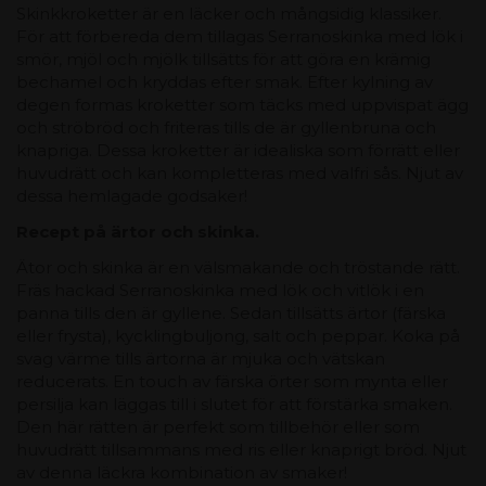
Skinkkroketter är en läcker och mångsidig klassiker.
För att förbereda dem tillagas Serranoskinka med lök i
smör, mjöl och mjölk tillsätts för att göra en krämig
bechamel och kryddas efter smak. Efter kylning av
degen formas kroketter som täcks med uppvispat ägg
och ströbröd och friteras tills de är gyllenbruna och
knapriga. Dessa kroketter är idealiska som förrätt eller
huvudrätt och kan kompletteras med valfri sås. Njut av
dessa hemlagade godsaker!
Recept på ärtor och skinka.
Ätor och skinka är en välsmakande och tröstande rätt.
Fräs hackad Serranoskinka med lök och vitlök i en
panna tills den är gyllene. Sedan tillsätts ärtor (färska
eller frysta), kycklingbuljong, salt och peppar. Koka på
svag värme tills ärtorna är mjuka och vätskan
reducerats. En touch av färska örter som mynta eller
persilja kan läggas till i slutet för att förstärka smaken.
Den här rätten är perfekt som tillbehör eller som
huvudrätt tillsammans med ris eller knaprigt bröd. Njut
av denna läckra kombination av smaker!