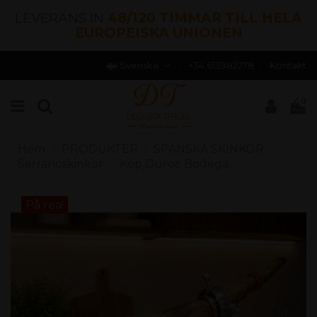
LEVERANS IN
48/120 TIMMAR TILL HELA
EUROPEISKA UNIONEN
Svenska
+34 613982278
Kontakt
0
Hem
PRODUKTER
SPANSKA SKINKOR
Serranoskinkor
Köp Duroc Bodega
På rea!