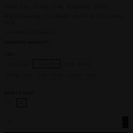
Vikter: 7 kg - 7,5 kg | 7,5 kg - 8 kg | 8 kg - 8,5 kg
Naturlig läkning i 20 månader på mer än 1300 meters
höjd.
V-format snitt i barken.
Glutenfri, laktosfri.
Vikt
7kg-7.5kg
7.5kg - 8kg
8kg - 8.5kg
8.5kg - 9kg
9kg - 9.5kg
9.5kg - 10kg
Skär i 5 bitar
Si
No