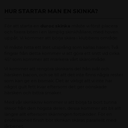
HUR STARTAR MAN EN SKINKA?
För att starta en
duroc skinka
måste vi först placera
och fixera biten i en lämplig skinkhållare, med hoven
uppåt. Vi kommer att börja skära i klubbens område.
Vi måste hitta ett litet utsprång som kallas hasen; Två
fingrar från detta kommer vi att göra ett snitt vid cirka
45º som kommer att markera vårt skärområde.
Vi kommer att rengöra skinkans del från svål och
härsken bacon, och se till att det inte finns några rester
som kan ge en bismak. Det är viktigt att vi inte har
något gult fett kvar eftersom det ger oönskade
härsken och bittra smaker.
Med vår skinkkniv kommer vi att börja ta bort tunna
skivor från den högsta delen, dessa kommer att bli allt
längre allt eftersom skärningen fortskrider. För en
professionell finish bör skinkan skäras parallellt med
lårbenet.