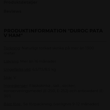
Produktdetaljer
Reviews
PRODUKTINFORMATION "DUROC PATA
V HAM"
Torkning
: Naturligt torkad skinka på mer än 1300
meter
Läkning
: Mer än 16 månader
Ungefärlig vikt
: 6,5/7,5/8,5 kg
Skär
: V
Ingredienser
: Fläskskinka , salt , socker,
konserveringsmedel (E-250, E-252) och antioxidant (E-
301).
Bäst före
: Se förpackning, (vanligtvis 9-12 månader)