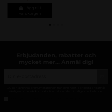
Lägg till i
varukorgen
Erbjudanden, rabatter och
mycket mer... Anmäl dig!
Du kan avbryta prenumerationen när som helst. För detta ändamål,
vänligen hitta vår kontaktinformation i det rättsliga meddelandet.
Jag accepterar
allmänna villkor och sekretesspolicy