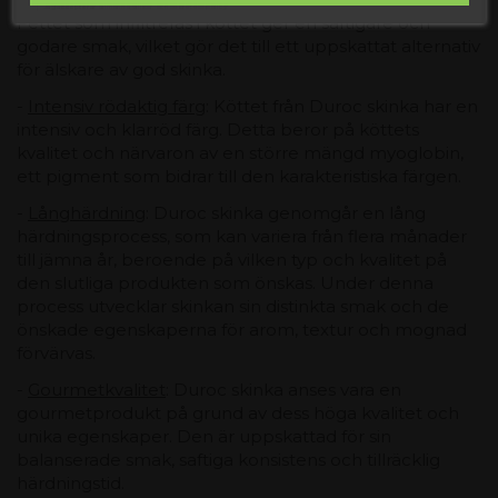
Jag accepterar
allmänna villkor och sekretesspolicy
Fettet som infiltreras i köttet ger en saftigare och
godare smak, vilket gör det till ett uppskattat alternativ
för älskare av god skinka.
-
Intensiv rödaktig färg
: Köttet från Duroc skinka har en
intensiv och klarröd färg. Detta beror på köttets
kvalitet och närvaron av en större mängd myoglobin,
ett pigment som bidrar till den karakteristiska färgen.
-
Långhärdning
:
Duroc skinka genomgår en lång
härdningsprocess, som kan variera från flera månader
till jämna år, beroende på vilken typ och kvalitet på
den slutliga produkten som önskas. Under denna
process utvecklar skinkan sin distinkta smak och de
önskade egenskaperna för arom, textur och mognad
förvärvas.
-
Gourmetkvalitet
: Duroc skinka anses vara en
gourmetprodukt på grund av dess höga kvalitet och
unika egenskaper. Den är uppskattad för sin
balanserade smak, saftiga konsistens och tillräcklig
härdningstid.