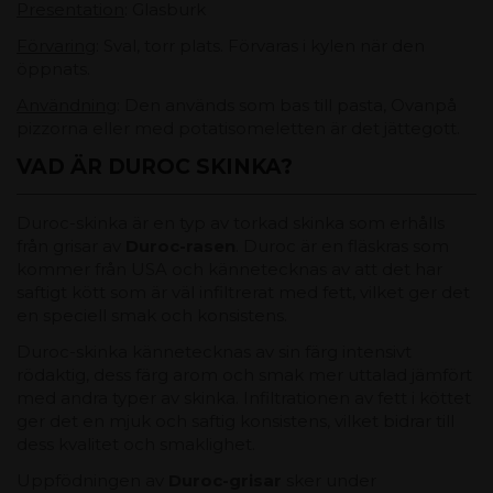
Presentation
: Glasburk
Förvaring
: Sval, torr plats. Förvaras i kylen när den
öppnats.
Användning
: Den används som bas till pasta, Ovanpå
pizzorna eller med potatisomeletten är det jättegott.
VAD ÄR DUROC SKINKA?
Duroc-skinka är en typ av torkad skinka som erhålls
från grisar av
Duroc-rasen
. Duroc är en fläskras som
kommer från USA och kännetecknas av att det har
saftigt kött som är väl infiltrerat med fett, vilket ger det
en speciell smak och konsistens.
Duroc-skinka kännetecknas av sin färg intensivt
rödaktig, dess färg arom och smak mer uttalad jämfört
med andra typer av skinka. Infiltrationen av fett i köttet
ger det en mjuk och saftig konsistens, vilket bidrar till
dess kvalitet och smaklighet.
Uppfödningen av
Duroc-grisar
sker under