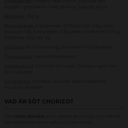
Ingredienser
: Magert fläsk, bacon, paprika, salt,
kryddor, grönsaksextrakt, dextros, naturlig arom.
Nettovikt
: 250 g .
Näringsvärde
: Energivärde 493kcal, Fett 44g, varav
mättade 17g, Kolhydrater 2,3g, varav sockerarter 0,9 g,
Proteiner 22g, salt 4g.
Bäst före:
Se förpackning, (normalt 9-12 månader)
Presentation
: Vakuumförpackad.
Konservering
: Cool och torr plats. Förvara i kylen när
den öppnats.
Användning
: Förrätter, luncher eller mellanmål.
Förutom förrätter.
VAD ÄR SÖT CHORIZO?
Den
söta chorizo
är en variant av chorizo ​​som främst
kännetecknas av sin salta och söta smak.