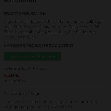
Söt chorizo
FRAKTINFORMATION
Gratis frakt till det spanska fastlandet vid beställningar
över €60, förutom färska persikor. Balearerna 100€.
För att kontrollera fraktpriser till andra EU-länder,
besök kassasidan.
HAR DU FRÅGOR OM PRODUKTEN?
Skriv till oss på WhatsApp
Referens
ECDT11 P250
4,50 €
Inkl. moms
Nettovikt: ca 250gr
Chorizo ​​tillverkad av de bästa grisköttsmaterialen,
kombinerat med de bästa kryddorna.