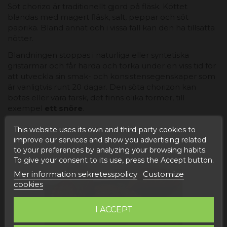
Söt chorizo ​​är traditionellt gjord på fläsk. Köttet
blandas med magert fläsk, salt, peppar och söt
paprika. Bland annat och i vissa fall kan den ha tillsatta
nötter.
Blandningen stoppas i naturliga eller syntetiska
gristarmar och får härda och torka under en viss tid för
att utveckla sin smak- och konsistensegenskaper som
är vanligtvis runt 20 dagar. Den söta chorizon kan
botas eller vara färsk, det finns olika former, till
exempel
ett snöre
.
This website uses its own and third-party cookies to
improve our services and show you advertising related
to your preferences by analyzing your browsing habits.
To give your consent to its use, press the Accept button.
Mer information sekretesspolicy
Customize
cookies
I ACCEPT