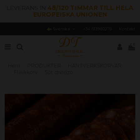
LEVERANS IN
48/120 TIMMAR TILL HELA
EUROPEISKA UNIONEN
Svenska
+34 613982278
Kontakt
0
Hem
PRODUKTER
HANTVERKSKORVAR
Fläskkorv
Söt chorizo