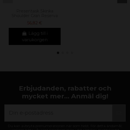
Presentask Skinka
Shoulder Gran Reserva
56,82 €
Lägg till i
varukorgen
Erbjudanden, rabatter och
mycket mer... Anmäl dig!
Du kan avbryta prenumerationen när som helst. För detta ändamål,
vänligen hitta vår kontaktinformation i det rättsliga meddelandet.