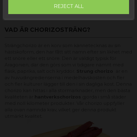
REJECT ALL
VAD ÄR CHORIZOSTRÄNG?
Strängchorizo är en korv som kännetecknas av sin
hästskoform, den har fått sitt namn efter sin likhet med
ett snöre eller ett snöre. Den är väldigt typisk för
Aragonien, där den görs som vi tidigare nämnt med
fläsk, paprika, salt och kryddor.
Strung chorizo ​​​​
är en
av huvudingredienserna i medelhavskosten och fler
och fler kulturer lägger till den i sin dagliga kost. Denna
chorizo ​​kan hittas i alla stormarknader, men den bästa
kvaliteten är
hantverkschorizos
gjorda i små städer
med noll kilometer produkter. Vår chorizo ​​uppfyller
alla ovan nämnda krav, vilket ger denna produkt
utmärkt kvalitet.