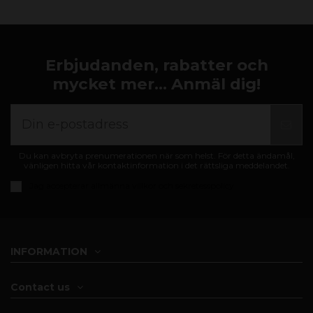
Erbjudanden, rabatter och
mycket mer... Anmäl dig!
Du kan avbryta prenumerationen när som helst. För detta ändamål,
vänligen hitta vår kontaktinformation i det rättsliga meddelandet.
Jag accepterar
allmänna villkor och sekretesspolicy
INFORMATION
Contact us