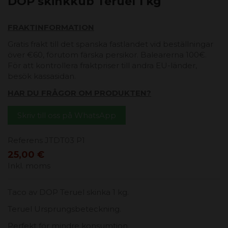
DOP skinkkub Teruel 1 kg
FRAKTINFORMATION
Gratis frakt till det spanska fastlandet vid beställningar
över €60, förutom färska persikor. Balearerna 100€.
För att kontrollera fraktpriser till andra EU-länder,
besök kassasidan.
HAR DU FRÅGOR OM PRODUKTEN?
Skriv till oss på WhatsApp
Referens
JTDT03 P1
25,00 €
Inkl. moms
Taco av DOP Teruel skinka 1 kg.
Teruel Ursprungsbeteckning.
Perfekt för mindre konsumtion.