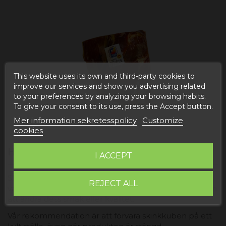
This website uses its own and third-party cookies to
improve our services and show you advertising related
to your preferences by analyzing your browsing habits.
To give your consent to its use, press the Accept button.
Mer information sekretesspolicy
Customize
cookies
HUR BEVARAR MAN SKINKTACOS?
I ACCEPT
Skinktärningen som vi säljer på Degusta Teruel är
REJECT ALL
vakuumförpackad, vilket gör att den håller längre utan
att ändra dess smak eller kvalitet.
Vår rekommendation är att förvara skinkkuben på ett