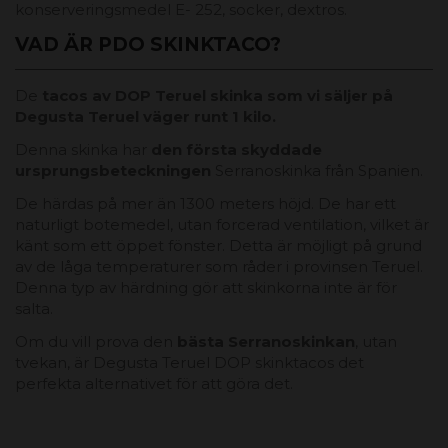
konserveringsmedel E- 252, socker, dextros.
VAD ÄR PDO SKINKTACO?
De
tacos av DOP Teruel skinka som vi säljer på
Degusta Teruel väger runt 1 kilo.
Denna skinka har
den första skyddade
ursprungsbeteckningen
Serranoskinka från Spanien.
De härdas på mer än 1300 meters höjd. De har ett
naturligt botemedel, utan forcerad ventilation, vilket är
känt som ett öppet fönster. Detta är möjligt på grund
av de låga temperaturer som råder i provinsen Teruel.
Denna typ av härdning gör att skinkorna inte är för
salta.
Om du vill prova den
bästa Serranoskinkan
, utan
tvekan, är Degusta Teruel DOP skinktacos det
perfekta alternativet för att göra det.