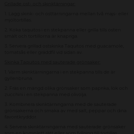
Grillade ost- och skinktärningar:
1. Lägg skink- och osttärningarna mellan två majs- eller
mjöltortillas.
2. Koka taquitos i en stekpanna eller grilla tills osten
smält och tortillorna är knapriga.
3. Servera grillad ostskinka Taquitos med guacamole,
tomatsås eller gräddfil vid sidan av.
Skinka Taquitos med sauterade grönsaker:
1. Värm skinktärningarna i en stekpanna tills de är
gyllenbruna.
2. Fräs en mängd olika grönsaker som paprika, lök och
zucchini i en stekpanna med olivolja.
3. Kombinera skinktärningarna med de sauterade
grönsakerna och smaka av med salt, peppar och dina
favoritkryddor.
4. Servera skinktärningarna med sauterade grönsaker
som en komplett rätt eller som fyllning till tortillas.