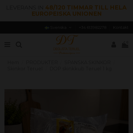
LEVERANS IN
48/120 TIMMAR TILL HELA
EUROPEISKA UNIONEN
Svenska
+34 613982278
Kontakt
0
Hem
PRODUKTER
SPANSKA SKINKOR
Skinkor Teruel
DOP skinkkub Teruel 1 kg