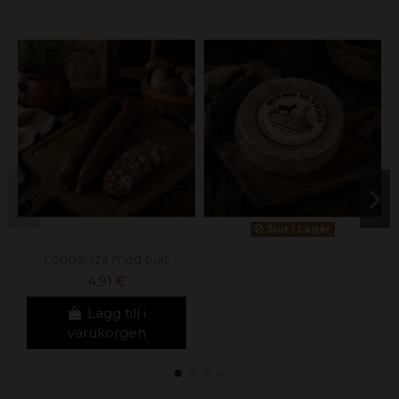
Slut i Lager
Longaniza med bult
4,91 €
Lägg till i
varukorgen