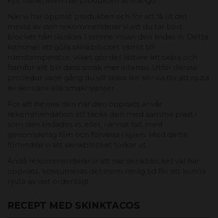
kylt ställe, även när produkten är stängd.
När vi har öppnat produkten och för att få ut det
mesta av den rekommenderar vi att du tar bort
blocket från skinkan 1 timme innan den lindas in. Detta
kommer att göra skinkblocket värmt till
rumstemperatur, vilket gör det lättare att skära och
framför allt blir dess smak mer intensiv. Utför denna
procedur varje gång du vill skära lite skinka för att njuta
av skinkans alla smaknyanser.
För att bevara den när den öppnats är vår
rekommendation att täcka den med samma plast i
som den lindades in, eller, i annat fall, med
genomskinlig film och förvaras i kylen. Med detta
förhindrar vi att skinkblocket torkar ut.
Ändå rekommenderar vi att när skinkblocket väl har
öppnats, konsumeras det inom rimlig tid för att kunna
njuta av det ordentligt.
RECEPT MED SKINKTACOS