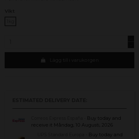
Vikt
1kg
Lägg till i varukorgen
ESTIMATED DELIVERY DATE:
Buy today
and
Correos Express España -
receive it
Måndag, 10 Augusti, 2026
Buy today
and
UPS Standard Europa -