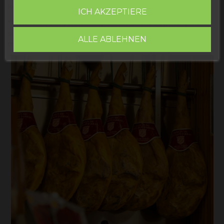
können.
ICH AKZEPTIERE
*Wenn Sie eine höhere Qualität als im Supermarkt
suchen, aber nicht den Preis einer Eichel zahlen
ALLE ABLEHNEN
möchten, ist dies die beste Option.