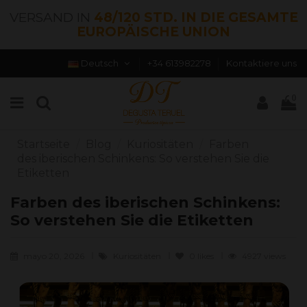
VERSAND IN
48/120 STD. IN DIE GESAMTE
EUROPÄISCHE UNION
Deutsch
+34 613982278
Kontaktiere uns
0
Startseite
Blog
Kuriositäten
Farben
des iberischen Schinkens: So verstehen Sie die
Etiketten
Farben des iberischen Schinkens:
So verstehen Sie die Etiketten
mayo 20, 2026
Kuriositäten
0
likes
4927 views