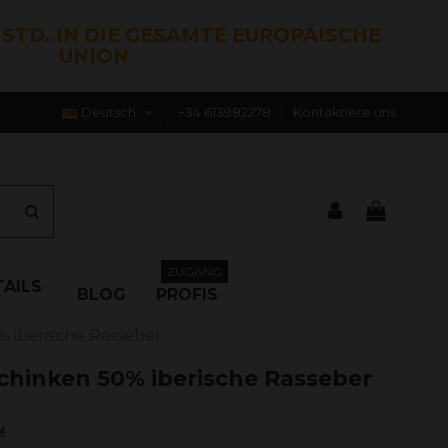
0 STD. IN DIE GESAMTE EUROPÄISCHE
UNION
Deutsch
+34 613982278
Kontaktiere uns
ZUGANG
AILS
BLOG
PROFIS
% iberische Rasseber
Schinken 50% iberische Rasseber
N