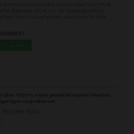
s spanische Festland bei Bestellungen über 60 €,
che. Balearen 100 €. Um die Versandpreise in
schen Union zu überprüfen, besuchen Sie bitte
 PRODUKT?
er WhatsApp
auf über 1300 m Höhe gepökelt wurde? Machen
zigartiges zu probieren!
 -8kg | 8kg -8,5kg
.