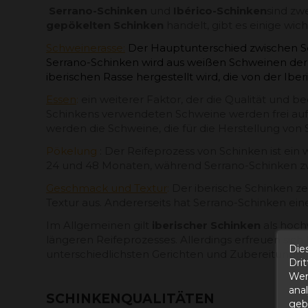
Serrano-Schinken
und
Ibérico-Schinken
sind zw
gepökelten Schinken
handelt, gibt es einige wic
Schweinerasse:
Der Hauptunterschied zwischen Ser
Serrano-Schinken wird aus weißen Schweinen der 
iberischen Rasse hergestellt wird, die von der Ib
Essen
:
ein weiterer Faktor, der die Qualität und be
Schinkens verwendeten Schweine werden frei auf 
werden die Schweine, die für die Herstellung vo
Pökelung
: Der Reifeprozess von Schinken ist ein
24 und 48 Monaten, während Serrano-Schinken zwi
Geschmack und Textur
:
Der iberische Schinken z
Textur aus. Andererseits hat Serrano-Schinken ei
Im Allgemeinen gilt
iberischer Schinken
als hoch
längeren Reifeprozesses. Allerdings erfreuen sic
Die
unterschiedlichsten Gerichten und Zubereitunge
Dri
Wer
ana
SCHINKENQUALITÄTEN
gebe