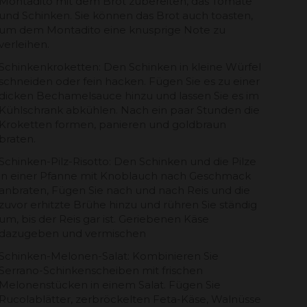
Montadito mit dem Brot zubereiten, das Tomate
und Schinken. Sie können das Brot auch toasten,
um dem Montadito eine knusprige Note zu
verleihen.
Schinkenkroketten: Den Schinken in kleine Würfel
schneiden oder fein hacken. Fügen Sie es zu einer
dicken Bechamelsauce hinzu und lassen Sie es im
Kühlschrank abkühlen. Nach ein paar Stunden die
Kroketten formen, panieren und goldbraun
braten.
Schinken-Pilz-Risotto: Den Schinken und die Pilze
in einer Pfanne mit Knoblauch nach Geschmack
anbraten, Fügen Sie nach und nach Reis und die
zuvor erhitzte Brühe hinzu und rühren Sie ständig
um, bis der Reis gar ist. Geriebenen Käse
dazugeben und vermischen
Schinken-Melonen-Salat: Kombinieren Sie
Serrano-Schinkenscheiben mit frischen
Melonenstücken in einem Salat. Fügen Sie
Rucolablätter, zerbröckelten Feta-Käse, Walnüsse