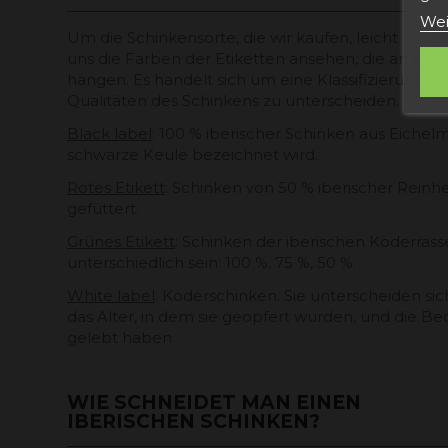
Wei
Um die Schinkensorte, die wir kaufen, leicht zu u
uns die Farben der Etiketten ansehen, die an den
hängen. Es handelt sich um eine Klassifizierung, di
Qualitäten des Schinkens zu unterscheiden.
Black label
: 100 % iberischer Schinken aus Eichel
schwarze Keule bezeichnet wird.
Rotes Etikett
: Schinken von 50 % iberischer Reinhe
gefüttert.
Grünes Etikett
: Schinken der iberischen Köderrass
unterschiedlich sein: 100 %, 75 %, 50 %.
Ich akzeptiere die
Allge
White label
: Köderschinken. Sie unterscheiden si
das Alter, in dem sie geopfert wurden, und die B
gelebt haben
WIE SCHNEIDET MAN EINEN
IBERISCHEN SCHINKEN?