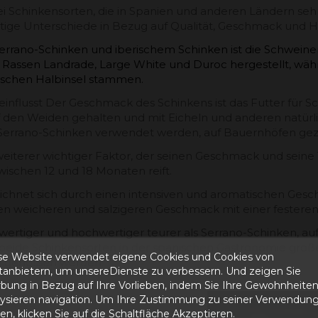
ei Schinkensorten, die in Spanien und anderen Ländern sehr
htige Unterschiede in Bezug auf Qualität, Geschmack und He
rano-Schinken und iberischem Schinken ist die Schweinera
Rassen Landrade, Large White und Duroc hergestellt, wäh
erischen Halbinsel stammen.
einflusst Der Geschmack des Schinkens ist das Futter für Sc
den Weiden gehalten und mit Eicheln und anderen natürli
n Serrano-Schinken verwendet werden, auf Bauernhöfen gezü
 weiterer wichtiger Faktor, der seinen Geschmack und seine T
schen 12 und 18 Monaten reift.
eichnet sich durch einen intensiven und aromatischen Ge
nen weicheren und salzigeren Geschmack mit einer festeren
5 € Rabatt 
wertiger und hochwertiger teurer als Serrano-Schinken, a
h beide Schinkensorten in der spanischen Gastronomie groß
se Website verwendet eigene Cookies und Cookies von
ersten E
n genossen werden.
ttanbietern, um unsereDienste zu verbessern. Und zeigen Sie
bung in Bezug auf Ihre Vorlieben, indem Sie Ihre Gewohnheite
Vom 1 Febr
lysieren navigation. Um Ihre Zustimmung zu seiner Verwendung
n, klicken Sie auf die Schaltfläche Akzeptieren.