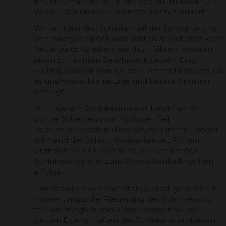
entfernt machen wir einen Schnitt im etwa 45°-
Winkel, der unseren Schnittbereich markiert.
Wir reinigen den Schinkenteil der Schwarte und
den ranzigen Speck und achten darauf, dass keine
Reste zurückbleiben, die dazu führen könnten
einen schlechten Geschmack geben. Es ist
wichtig, dass wir kein gelbes Fett mehr haben, da
es unerwünschte ranzige und bittere Aromen
erzeugt.
Mit unserem Schinkenmesser beginnen wir,
dünne Scheiben vom höchsten Teil
herauszuschneiden, diese werden immer länger
während der Schnitt voranschreitet. Für ein
professionelles Finish sollte der Schnitt des
Schinkens parallel zum Oberschenkelknochen
erfolgen.
Um Schinken von höchster Qualität genießen zu
können, muss die Filetierung des Schinkens so
fein wie möglich sein. Damit können wir die
besten Eigenschaften des Schinkens probieren