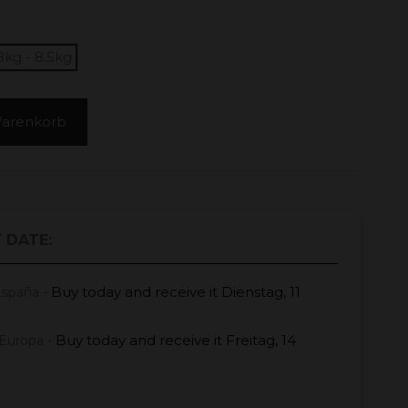
8kg - 8.5kg
Warenkorb
 DATE:
Buy today
and receive it
Dienstag, 11
España -
Buy today
and receive it
Freitag, 14
Europa -