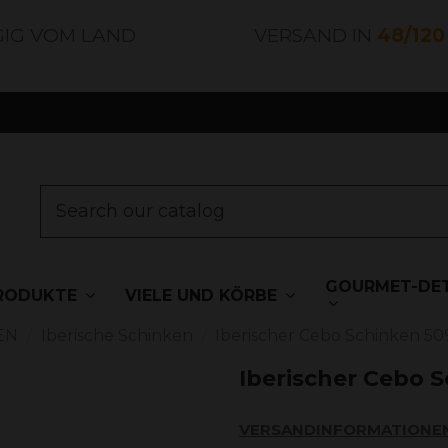
GIG VOM LAND
VERSAND IN
48/12
GOURMET-DET
RODUKTE
VIELE UND KÖRBE
EN
Iberische Schinken
Iberischer Cebo Schinken 50
Iberischer Cebo 
VERSANDINFORMATIONE