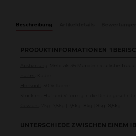
Beschreibung
Artikeldetails
Bewertunge
PRODUKTINFORMATIONEN "IBERISCH
Aushärtung
: Mehr als 36 Monate natürliche Trock
Futter
: Köder
Herkunft
: 50 % Iberer
Stück mit Huf und V-förmig in die Rinde geschnitt
Gewicht
: 7kg -7,5kg | 7,5kg -8kg | 8kg -8,5kg
UNTERSCHIEDE ZWISCHEN EINEM I