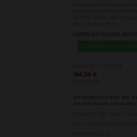
Kostenloser Versand auf da
ausgenommen frische Pfirsi
andere Länder der Europäi
die Checkout-Seite.
HABEN SIE FRAGEN ZUM
Schreiben Sie uns üb
Artikel-Nr.
JIDT05 P8
186,36 €
Bruttopreis
Ein Köderschinken, der 
Sie sich bereit, etwas Ein
Gewichte: 7kg -7,5kg | 7,5kg
Stück mit Huf und V-Schnitt
Köderfütterung.