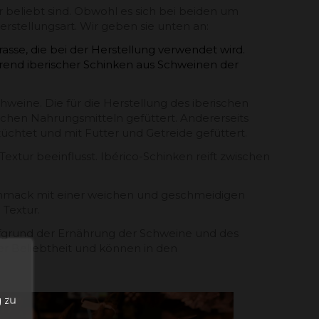
 beliebt sind. Obwohl es sich bei beiden um
rstellungsart. Wir geben sie unten an:
sse, die bei der Herstellung verwendet wird.
rend iberischer Schinken aus Schweinen der
hweine. Die für die Herstellung des iberischen
chen Nahrungsmitteln gefüttert. Andererseits
chtet und mit Futter und Getreide gefüttert.
extur beeinflusst. Ibérico-Schinken reift zwischen
schmack mit einer weichen und geschmeidigen
 Textur.
auf Ihren
ufgrund der Ernährung der Schweine und des
er Beliebtheit und können in den
inkauf!
n
uar
bis 15
 zu