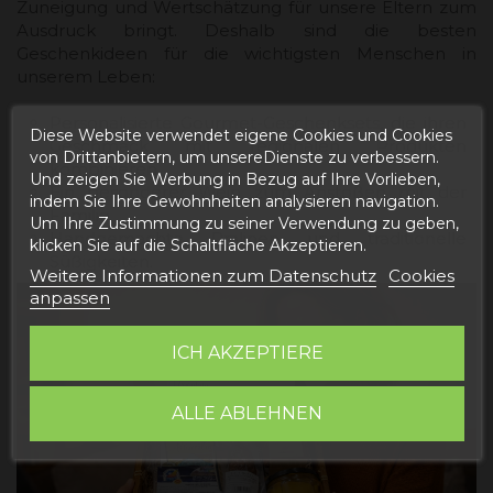
Zuneigung und Wertschätzung für unsere Eltern zum
Ausdruck bringt. Deshalb sind die besten
Geschenkideen für die wichtigsten Menschen in
unserem Leben:
Personalisierte Gourmet-Geschenksets, die ihren
Diese Website verwendet eigene Cookies und Cookies
Geschmack mit regionalen Produkten
von Drittanbietern, um unsereDienste zu verbessern.
kombinieren.
Und zeigen Sie Werbung in Bezug auf Ihre Vorlieben,
Ein besonderer Wein zum Anstoßen mit der
indem Sie Ihre Gewohnheiten analysieren navigation.
Familie.
Um Ihre Zustimmung zu seiner Verwendung zu geben,
Handgemachte Pralinen und traditionelle
klicken Sie auf die Schaltfläche Akzeptieren.
Süßigkeiten.
Weitere Informationen zum Datenschutz
Cookies
anpassen
ICH AKZEPTIERE
ALLE ABLEHNEN