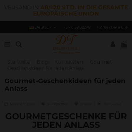
VERSAND IN
48/120 STD. IN DIE GESAMTE
EUROPÄISCHE UNION
Deutsch
+34 613982278
Kontaktiere uns
0
Startseite
Blog
Kuriositäten
Gourmet-
Geschenkideen für jeden Anlass
Gourmet-Geschenkideen für jeden
Anlass
febrero 7, 2026
Kuriositäten
0
likes
7695 views
GOURMETGESCHENKE FÜR
JEDEN ANLASS