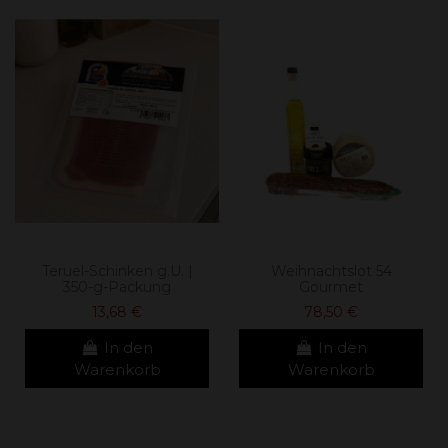
Teruel-Schinken g.U. |
Weihnachtslot 54
350-g-Packung
Gourmet
13,68 €
78,50 €
In den
In den
Warenkorb
Warenkorb