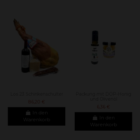
Los 23 Schinkenschulter
Packung mit DOP-Honig
und Olivenöl
86,20 €
6,36 €
In den
In den
Warenkorb
Warenkorb