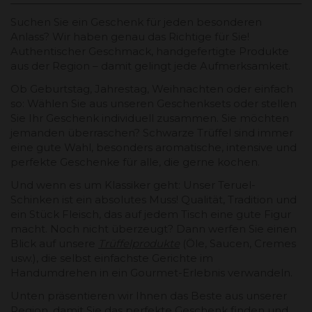
Suchen Sie ein Geschenk für jeden besonderen
Anlass? Wir haben genau das Richtige für Sie!
Authentischer Geschmack, handgefertigte Produkte
aus der Region – damit gelingt jede Aufmerksamkeit.
Ob Geburtstag, Jahrestag, Weihnachten oder einfach
so: Wählen Sie aus unseren Geschenksets oder stellen
Sie Ihr Geschenk individuell zusammen. Sie möchten
jemanden überraschen? Schwarze Trüffel sind immer
eine gute Wahl, besonders aromatische, intensive und
perfekte Geschenke für alle, die gerne kochen.
Und wenn es um Klassiker geht: Unser Teruel-
Schinken ist ein absolutes Muss! Qualität, Tradition und
ein Stück Fleisch, das auf jedem Tisch eine gute Figur
macht. Noch nicht überzeugt? Dann werfen Sie einen
Blick auf unsere
Trüffelprodukte
(Öle, Saucen, Cremes
usw.), die selbst einfachste Gerichte im
Handumdrehen in ein Gourmet-Erlebnis verwandeln.
Unten präsentieren wir Ihnen das Beste aus unserer
Region, damit Sie das perfekte Geschenk finden und