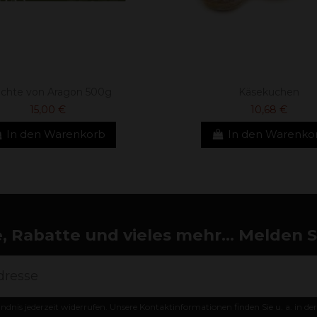
üchte von Aragon 500g
Käsekuchen
15,00 €
10,68 €
In den Warenkorb
In den Warenko
 Rabatte und vieles mehr... Melden Si
ändnis jederzeit widerrufen. Unsere Kontaktinformationen finden Sie u. a. in d