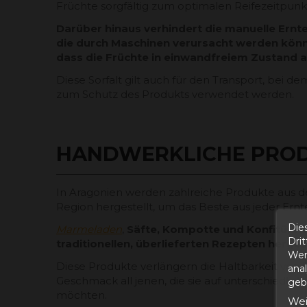
Früchte sorgfältig zum optimalen Reifezeitpunk
Darüber hinaus verhindert die manuelle Ern
die durch Maschinen verursacht werden könnte
dass die Früchte in einwandfreiem Zustand 
Diese Sorfalt gilt auch für den Transport, bei 
zum Schutz des Produkts verwendet werden.
HANDWERKLICHE PRO
In Aragonien werden zahlreiche Produkte aus 
Region hergestellt, um das Beste aus jeder Ern
Die
Marmeladen
,
Säfte, Kompotte und Konfitüre
Dri
traditionellen, überlieferten Rezepten hergest
Wer
Diese Produkte verlängern die Haltbarkeit von 
ana
Geschmack all jenen, die sie auf unterschiedli
gebe
möchten.
Wei