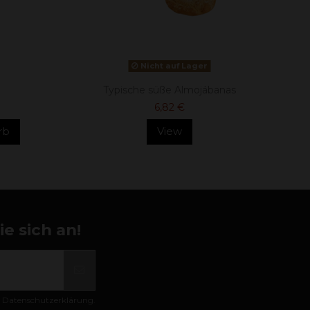
Nicht auf Lager
Typische süße Almojábanas
6,82 €
rb
View
e sich an!
er Datenschutzerklärung.