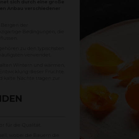
et sich durch eine große
 den Anbau verschiedener
n Bergen der
nzigartige Bedingungen, die
flussen.
 gehören zu den typischsten
äufigsten verwendet.
kalten Wintern und warmen,
ntwicklung dieser Früchte.
 kalte Nächte tragen zur
NDEN
r für die Qualität.
uell, wobei die Bauern die