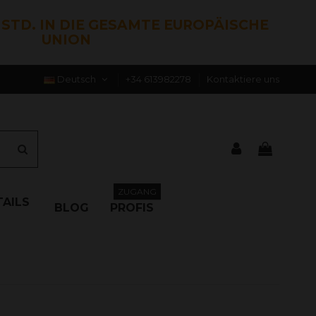
0 STD. IN DIE GESAMTE EUROPÄISCHE
UNION
Deutsch
+34 613982278
Kontaktiere uns
ZUGANG
AILS
BLOG
PROFIS