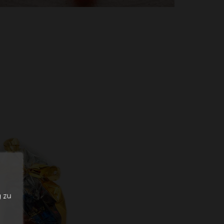
n
 zu