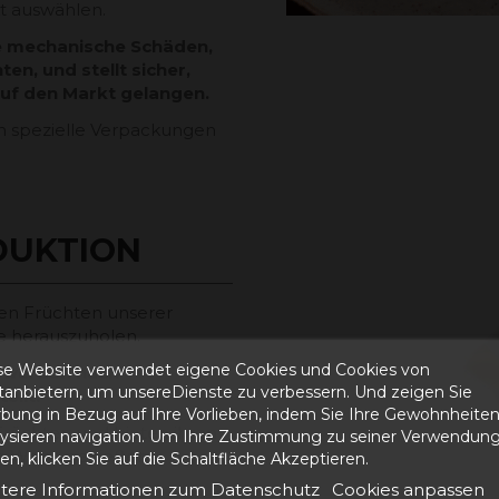
t auswählen.
te mechanische Schäden,
n, und stellt sicher,
auf den Markt gelangen.
dem spezielle Verpackungen
DUKTION
den Früchten unserer
te herauszuholen.
se Website verwendet eigene Cookies und Cookies von
n werden nach
ttanbietern, um unsereDienste zu verbessern. Und zeigen Sie
ellt.
bung in Bezug auf Ihre Vorlieben, indem Sie Ihre Gewohnheite
Früchten und bieten ihren
lysieren navigation. Um Ihre Zustimmung zu seiner Verwendung
che Weise genießen
n, klicken Sie auf die Schaltfläche Akzeptieren.
tere Informationen zum Datenschutz
Cookies anpassen