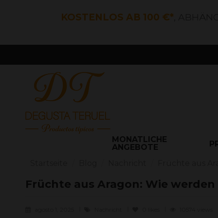
KOSTENLOS AB 100 €*
, ABHÄN
MONATLICHE
P
ANGEBOTE
Startseite
Blog
Nachricht
Früchte aus Ar
Früchte aus Aragon: Wie werden s
agosto 1, 2025
Nachricht
0
likes
10574 views