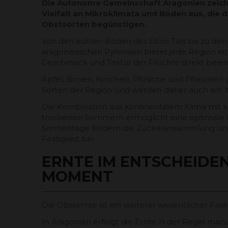
Die Autonome Gemeinschaft Aragonien zeichn
Vielfalt an Mikroklimata und Böden aus, die
Obstsorten begünstigen.
Von den kühlen Böden des Ebro-Tals bis zu de
aragonesischen Pyrenäen bietet jede Region ei
Geschmack und Textur der Früchte direkt beein
Äpfel, Birnen, Kirschen, Pfirsiche und Pflaumen
Sorten der Region und werden daher auch am h
Die Kombination aus kontinentalem Klima mit 
trockenen Sommern ermöglicht eine optimale E
Sonnentage fördern die Zuckeransammlung und
Festigkeit bei.
ERNTE IM ENTSCHEIDE
MOMENT
Die Obsternte ist ein weiterer wesentlicher Fakto
In Aragonien erfolgt die Ernte in der Regel man