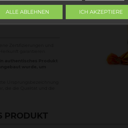
fer Früchte und
e natürlichen Garzeiten
ALLE ABLEHNEN
ICH AKZEPTIERE
ene Zertifizierungen und
Herkunft garantieren.
ein authentisches Produkt
 angebaut wurde, um
ützte Ursprungsbezeichnung
, die die Qualität und die
S PRODUKT