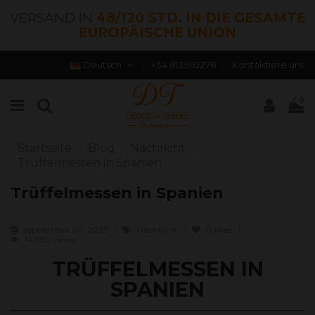
VERSAND IN
48/120 STD. IN DIE GESAMTE
EUROPÄISCHE UNION
Deutsch
+34 613982278
Kontaktiere uns
0
Startseite
Blog
Nachricht
Trüffelmessen in Spanien
Trüffelmessen in Spanien
septiembre 20, 2025
Nachricht
0
likes
14050 views
TRÜFFELMESSEN IN
SPANIEN