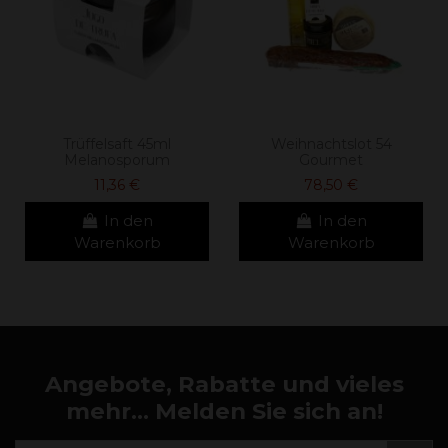
Trüffelsaft 45ml
Weihnachtslot 54
Melanosporum
Gourmet
11,36 €
78,50 €
In den
In den
Warenkorb
Warenkorb
Angebote, Rabatte und vieles
mehr... Melden Sie sich an!