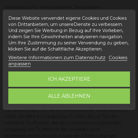
Workshops für verschiedene Zielgruppen
Gastronomische Erlebnisse
Diese Website verwendet eigene Cookies und Cookies
von Drittanbietern, um unsereDienste zu verbessern.
Und zeigen Sie Werbung in Bezug auf Ihre Vorlieben,
indem Sie Ihre Gewohnheiten analysieren navigation.
Um Ihre Zustimmung zu seiner Verwendung zu geben,
klicken Sie auf die Schaltfläche Akzeptieren.
Weitere Informationen zum Datenschutz
Cookies
anpassen
ICH AKZEPTIERE
TRUFFORUM VIC
ALLE ABLEHNEN
Diese Messe findet im Februar in Vic (Katalonien) statt.
Es handelt sich um eine internationale Veranstaltung
rund um den europäischen Trüffel. Sie ist Teil der
Initiative Trufforum, die den verantwortungsvollen
Umgang mit Trüffeln in der privaten und
professionellen Küche sowie die Förderung der