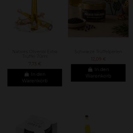
Natives Olivenöl Extra
Schwarze Trüffelperlen
Trüffel 70ml
12,09 €
7,73 €
In den
In den
Warenkorb
Warenkorb