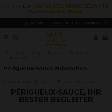
VERSAND IN
48/120 STD. IN DIE GESAMTE
EUROPÄISCHE UNION
Deutsch
+34 613982278
Kontaktiere uns
0
Startseite
Blog
Rezepte
Périgueux-
Sauce zubereiten
Périgueux-Sauce zubereiten
enero 24, 2026
Rezepte
0
likes
7379 views
PÉRIGUEUX-SAUCE, IHR
BESTER BEGLEITER