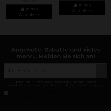
10,33 €
In den
In den
Warenkorb
Warenkorb
Angebote, Rabatte und vieles
mehr... Melden Sie sich an!
Sie können Ihr Einverständnis jederzeit widerrufen. Unsere
Kontaktinformationen finden Sie u. a. in der Datenschutzerklärung.
Ich akzeptiere die
Allgemeine Geschäftsbedingungen und
Datenschutzbestimmungen