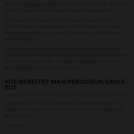
bildet.
Schwarzer Trüffel
ist die Schlüsselzutat, die eine
Demi-Glace in eine exquisite Sauce verwandelt.
Die Sauce Périgueux ist die ideale Begleitung zu
rotem Fleisch, insbesondere zu Wild wie Fasan oder
Hirsch, und passt auch hervorragend zu Kalbfleisch
oder Foie gras.
Sie ist die perfekte Würze für alle, die ihren feinsten
Gerichten eine elegante und raffinierte Note verleihen
und ihren Geschmack mit dem besonderen Aroma
des
Trüffels
verfeinern möchten.
WIE BEREITET MAN PÉRIGUEUX-SAUCE
ZU?
Überraschen Sie Ihre Lieben mit dieser exquisiten
Périgueux-Sauce, die Ihren Gerichten eine elegante
Note verleiht.
Los geht's: