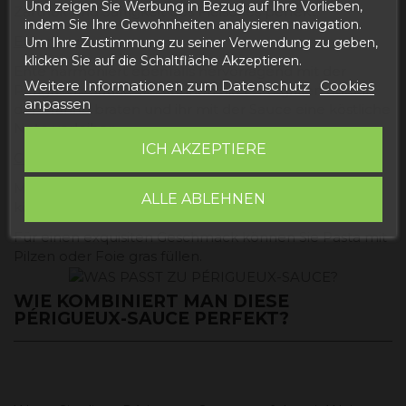
Und zeigen Sie Werbung in Bezug auf Ihre Vorlieben,
Zartheit und Saftigkeit des Fleisches perfekt.
indem Sie Ihre Gewohnheiten analysieren navigation.
Entenbrust
Um Ihre Zustimmung zu seiner Verwendung zu geben,
klicken Sie auf die Schaltfläche Akzeptieren.
Ente harmoniert ebenfalls hervorragend mit der
Weitere Informationen zum Datenschutz
Cookies
Périgueux-Sauce. Sie können die Ente grillen oder in
anpassen
der Pfanne braten und ihr mit der Sauce eine köstliche
Note verleihen.
ICH AKZEPTIERE
Gefüllte Pasta
Mit dieser Périgueux-Sauce können Sie Pasta eine
ALLE ABLEHNEN
köstliche und besondere Note verleihen.
Für einen exquisiten Geschmack können Sie Pasta mit
Pilzen oder Foie gras füllen.
WIE KOMBINIERT MAN DIESE
PÉRIGUEUX-SAUCE PERFEKT?