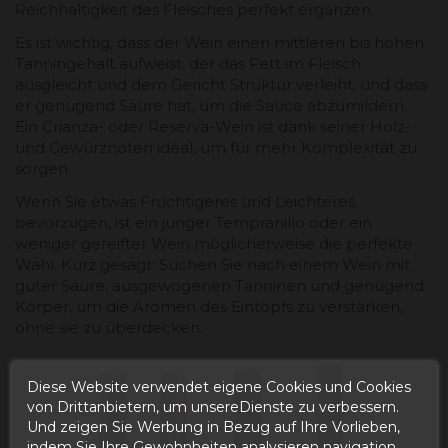
Reichhaltigkeit des Fleisches perfekt ergänzen.
Es ist wichtig, dass der Wein einen mittleren bis hohen
Tanningehalt aufweist, der das Fett im Fleisch
ausgleicht und dem Gericht Struktur verleiht, und dass
er genügend Säure hat, um die Sauce abzumildern.
Ein Crianza- oder Reserva-Wein ist dank seiner Holz-
und Gewürznoten ideal, um für mehr Komplexität zu
sorgen.
Wenn Sie etwas Fruchtigeres und Leichteres
bevorzugen, ist ein junger Tempranillo oder ein
weniger gereifter Wein möglicherweise die perfekte
Wahl. Kurz gesagt: Suchen Sie nach einem Wein mit
guter Säure, ausgewogenen Tanninen und genügend
Körper, um die Aromen des Eintopfs zu verstärken,
ohne sie zu überdecken.
Diese Website verwendet eigene Cookies und Cookies
von Drittanbietern, um unsereDienste zu verbessern.
Und zeigen Sie Werbung in Bezug auf Ihre Vorlieben,
indem Sie Ihre Gewohnheiten analysieren navigation.