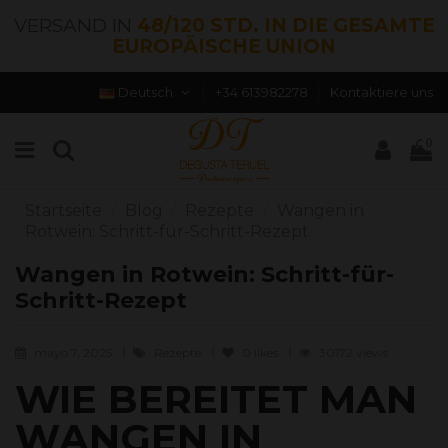
VERSAND IN
48/120 STD. IN DIE GESAMTE
EUROPÄISCHE UNION
Deutsch
+34 613982278
Kontaktiere uns
0
Startseite
Blog
Rezepte
Wangen in
Rotwein: Schritt-für-Schritt-Rezept
Wangen in Rotwein: Schritt-für-
Schritt-Rezept
mayo 7, 2025
Rezepte
0
likes
30172 views
WIE BEREITET MAN
WANGEN IN