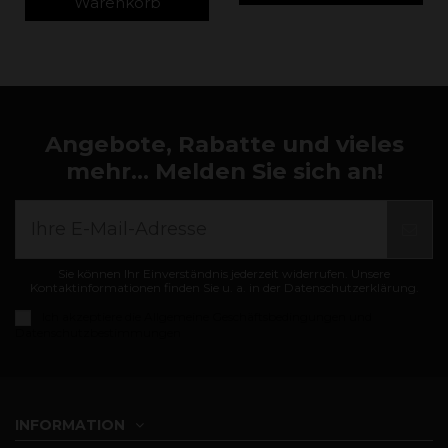
Warenkorb
Angebote, Rabatte und vieles
mehr... Melden Sie sich an!
Sie können Ihr Einverständnis jederzeit widerrufen. Unsere
Kontaktinformationen finden Sie u. a. in der Datenschutzerklärung.
Ich akzeptiere die
Allgemeine Geschäftsbedingungen und
Datenschutzbestimmungen
INFORMATION