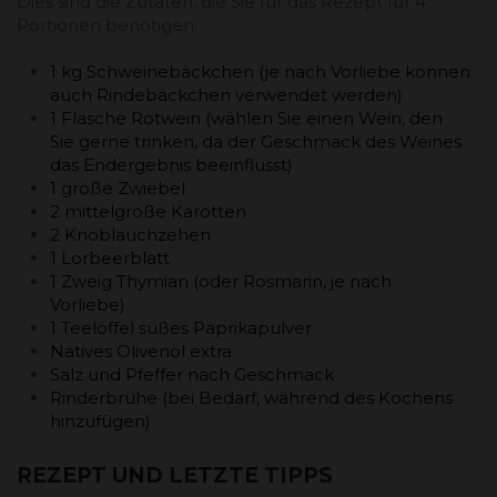
Dies sind die Zutaten, die Sie für das Rezept für 4
Portionen benötigen:
1 kg Schweinebäckchen (je nach Vorliebe können
auch Rindebäckchen verwendet werden)
1 Flasche Rotwein (wählen Sie einen Wein, den
Sie gerne trinken, da der Geschmack des Weines
das Endergebnis beeinflusst)
1 große Zwiebel
2 mittelgroße Karotten
2 Knoblauchzehen
1 Lorbeerblatt
1 Zweig Thymian (oder Rosmarin, je nach
Vorliebe)
1 Teelöffel süßes Paprikapulver
Natives Olivenöl extra
Salz und Pfeffer nach Geschmack
Rinderbrühe (bei Bedarf, während des Kochens
hinzufügen)
REZEPT UND LETZTE TIPPS