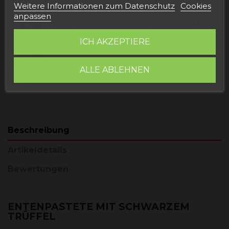
Weitere Informationen zum Datenschutz
Cookies
anpassen
Buy today
and
Correos Express España -
receive it
Montag, 10 August, 2026
ICH AKZEPTIERE
Buy today
and
UPS Standard Europa -
receive it
Donnerstag, 13 August, 2026
ALLE ABLEHNEN
Beschreibung
Artikeldetails
Bewertungen
ENTENPASTETE MIT SCHWARZEM
TRÜFFEL