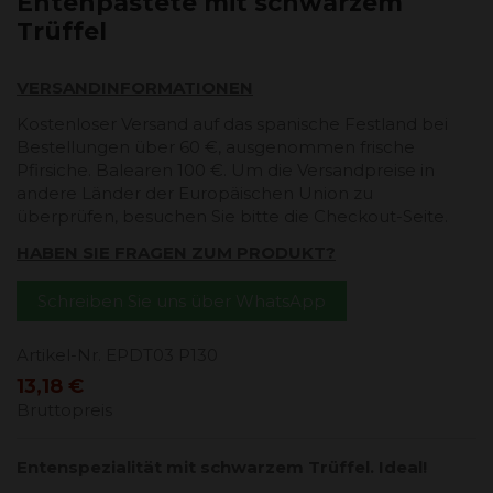
Entenpastete mit schwarzem
Trüffel
VERSANDINFORMATIONEN
Kostenloser Versand auf das spanische Festland bei
Bestellungen über 60 €, ausgenommen frische
Pfirsiche. Balearen 100 €. Um die Versandpreise in
andere Länder der Europäischen Union zu
überprüfen, besuchen Sie bitte die Checkout-Seite.
HABEN SIE FRAGEN ZUM PRODUKT?
Schreiben Sie uns über WhatsApp
Artikel-Nr.
EPDT03 P130
13,18 €
Bruttopreis
Entenspezialität mit schwarzem Trüffel. Ideal!