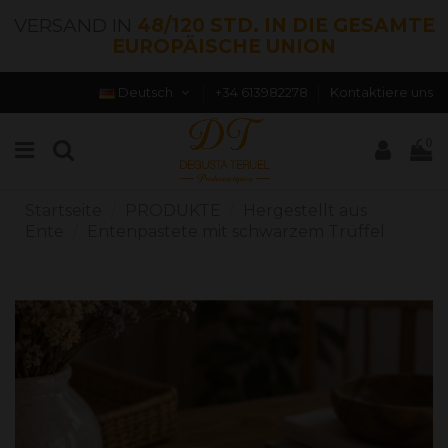
VERSAND IN
48/120 STD. IN DIE GESAMTE
EUROPÄISCHE UNION
Deutsch
+34 613982278
Kontaktiere uns
0
Startseite
PRODUKTE
Hergestellt aus
Ente
Entenpastete mit schwarzem Trüffel