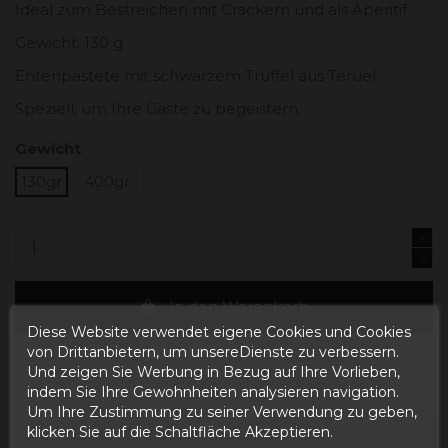
Ideal zum Bestreichen mit Crackern und als Aperitif.
Gewicht: 130 g
Entenpastete mit schwarzem Trüffel aus Teruel.
Speziell, um Ihre Gäste zu begeistern.
Gewicht
130gr
400gr
In den Warenkorb
Diese Website verwendet eigene Cookies und Cookies
von Drittanbietern, um unsereDienste zu verbessern.
Und zeigen Sie Werbung in Bezug auf Ihre Vorlieben,
indem Sie Ihre Gewohnheiten analysieren navigation.
Um Ihre Zustimmung zu seiner Verwendung zu geben,
klicken Sie auf die Schaltfläche Akzeptieren.
ESTIMATED DELIVERY DATE: