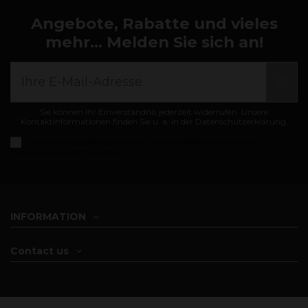
Angebote, Rabatte und vieles
mehr... Melden Sie sich an!
Sie können Ihr Einverständnis jederzeit widerrufen. Unsere
Kontaktinformationen finden Sie u. a. in der Datenschutzerklärung.
Ich akzeptiere die
Allgemeine Geschäftsbedingungen und
Datenschutzbestimmungen
INFORMATION
Contact us