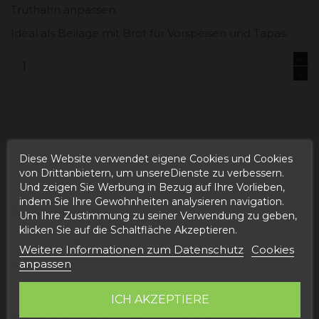
Truthahn anpassen.
Ideal als Beilage mit Brot für Vorspeisen und Tapas.
In den Warenkorb
Diese Website verwendet eigene Cookies und Cookies
von Drittanbietern, um unsereDienste zu verbessern.
Und zeigen Sie Werbung in Bezug auf Ihre Vorlieben,
indem Sie Ihre Gewohnheiten analysieren navigation.
Beschreibung
Um Ihre Zustimmung zu seiner Verwendung zu geben,
klicken Sie auf die Schaltfläche Akzeptieren.
Artikeldetails
Weitere Informationen zum Datenschutz
Cookies
anpassen
Bewertungen
ICH AKZEPTIERE
PRODUKTINFORMATIONEN „CONFIT