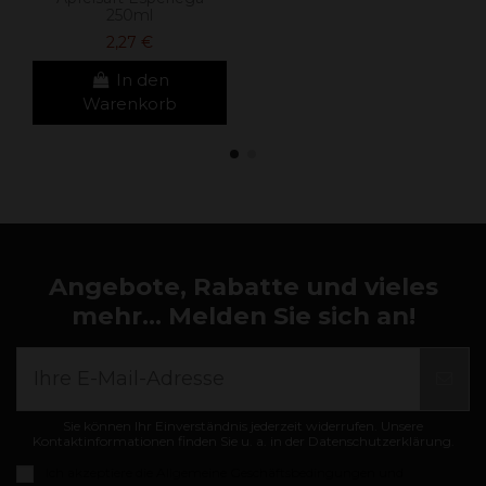
250ml
2,27 €
In den
Warenkorb
Angebote, Rabatte und vieles
mehr... Melden Sie sich an!
Sie können Ihr Einverständnis jederzeit widerrufen. Unsere
Kontaktinformationen finden Sie u. a. in der Datenschutzerklärung.
Ich akzeptiere die
Allgemeine Geschäftsbedingungen und