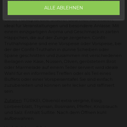
TRUTHAHN“
ALLE ABLEHNEN
Confit Turkey ist eine unserer Gourmet-Konfitüren,
ideal für Veranstaltungen und besondere Anlässe. Mit
einem einzigartigen Aroma und Geschmack in zarten
Häppchen, die auf der Zunge zergehen. Confit-
Truthahnspäne sind eine Vorspeise oder Vorspeise, bei
der der Confit-Truthahn in dünne Scheiben oder
Späne geschnitten und zusammen mit verschiedenen
Beilagen wie Käse, Nüssen, Oliven, geröstetem Brot
oder Marmelade auf einem Teller serviert wird ideale
Wahl für ein informelles Treffen oder als Teil eines
Buffets oder einer Vorspeisentafel. Sie sind einfach
zuzubereiten und können sehr lecker und raffiniert
sein.
Zutaten
: TÜRKEI, Olivenöl extra vergine, Essig,
Lorbeerblatt, Thymian, Rosmarin, Pfeffer, Knoblauch
und Salz. Enthält Sulfite. Nach dem Öffnen kühl
aufbewahren.