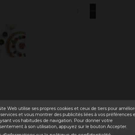
Ajouter 
ite Web utilise ses propres cookies et ceux de tiers pour amélior
services et vous montrer des publicités liées à vos préférences 
FITE"
lysant vos habitudes de navigation. Pour donner votre
sentement à son utilisation, appuyez sur le bouton Accepter.
rmandes, idéale pour les événements et occasions spéciale
s d'informations sur la politique de confidentialité