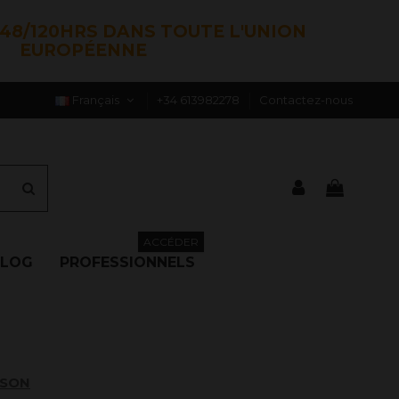
48/120HRS DANS TOUTE L'UNION
EUROPÉENNE
Français
+34 613982278
Contactez-nous
ACCÉDER
BLOG
PROFESSIONNELS
ISON