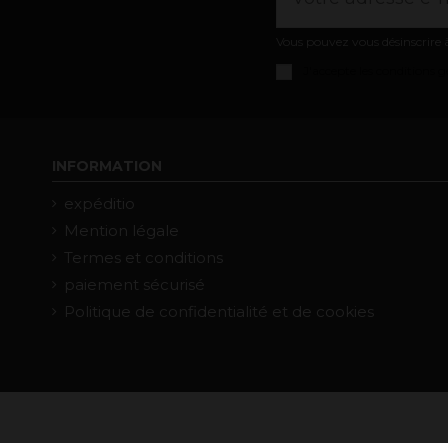
Vous pouvez vous désinscrire à
J'accepte les
conditions gé
INFORMATION
expéditio
Mention légale
Termes et conditions
paiement sécurisé
Politique de confidentialité et de cookies