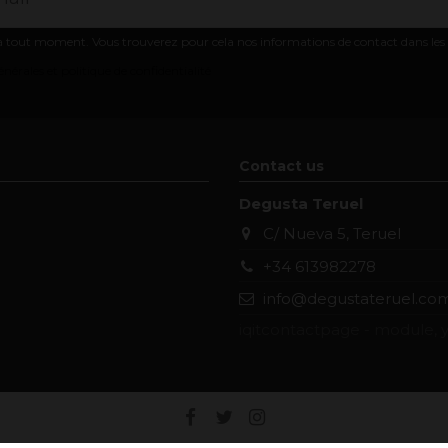
 tout moment. Vous trouverez pour cela nos informations de contact dans les co
nérales et politique de confidentialité
Contact us
Degusta Teruel
C/ Nueva 5, Teruel
+34 613982278
info@degustateruel.co
iqitcontactpage - module, y