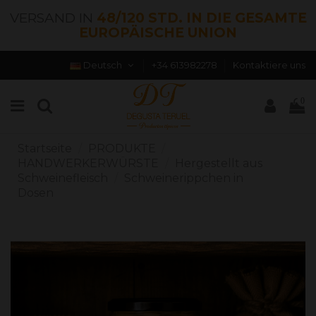
VERSAND IN
48/120 STD. IN DIE GESAMTE
EUROPÄISCHE UNION
Deutsch
+34 613982278
Kontaktiere uns
0
Startseite
PRODUKTE
HANDWERKERWÜRSTE
Hergestellt aus
Schweinefleisch
Schweinerippchen in
Dosen