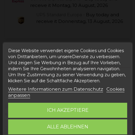
receive it
Montag, 10 August, 2026
Buy today
and
UPS Standard Europa -
receive it
Donnerstag, 13 August, 2026
Diese Website verwendet eigene Cookies und Cookies
von Drittanbietern, um unsereDienste zu verbessern.
Beschreibung
Und zeigen Sie Werbung in Bezug auf Ihre Vorlieben,
indem Sie Ihre Gewohnheiten analysieren navigation.
Artikeldetails
Um Ihre Zustimmung zu seiner Verwendung zu geben,
klicken Sie auf die Schaltfläche Akzeptieren.
Bewertungen
Weitere Informationen zum Datenschutz
Cookies
anpassen
PRODUKTINFORMATIONEN
ICH AKZEPTIERE
„SCHWEINERIPPCHEN IN DOSEN“
ALLE ABLEHNEN
Zutaten
: Schweinerippchen, Salz, Knoblauch, Essig,
Antioxidans E331iii, Konservierungsmittel E250.