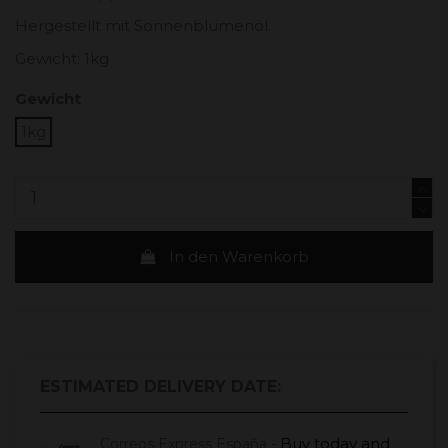
Hergestellt mit Sonnenblumenöl.
Gewicht: 1kg
Gewicht
1kg
In den Warenkorb
ESTIMATED DELIVERY DATE:
Buy today
and
Correos Express España -