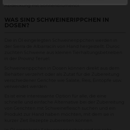
Abdeckung mit Sonnenblumenöl.
WAS SIND SCHWEINERIPPCHEN IN
DOSEN?
Die in Öl eingelegten Schweinerippchen werden in
der Sierra de Albarracín von Hand hergestellt. Duroc
züchten Schweine aus kleinen Tierhaltungsbetrieben
in der Provinz Teruel.
Schweinerippchen in Dosen können direkt aus dem
Behälter verzehrt oder als Zutat für die Zubereitung
verschiedener Gerichte wie Salate, Reis, Eintöpfe usw.
verwendet werden.
Es ist eine interessante Option für alle, die eine
schnelle und einfache Alternative bei der Zubereitung
von Gerichten mit Schweinefleisch suchen und ein
Produkt zur Hand haben möchten, mit dem sie in
kurzer Zeit Rezepte zubereiten können.
In Öl eingelegte Schweinerippchen sind ein sehr