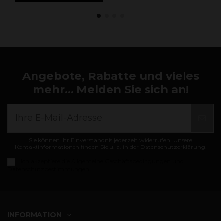
Angebote, Rabatte und vieles
mehr... Melden Sie sich an!
Sie können Ihr Einverständnis jederzeit widerrufen. Unsere
Kontaktinformationen finden Sie u. a. in der Datenschutzerklärung.
Ich akzeptiere die
Allgemeine Geschäftsbedingungen und
Datenschutzbestimmungen
INFORMATION