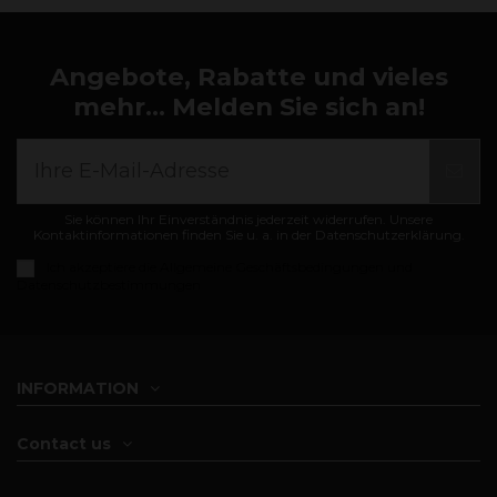
Angebote, Rabatte und vieles
mehr... Melden Sie sich an!
Sie können Ihr Einverständnis jederzeit widerrufen. Unsere
Kontaktinformationen finden Sie u. a. in der Datenschutzerklärung.
Ich akzeptiere die
Allgemeine Geschäftsbedingungen und
Datenschutzbestimmungen
INFORMATION
Contact us