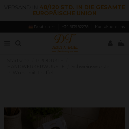
VERSAND IN
48/120 STD. IN DIE GESAMTE
EUROPÄISCHE UNION
Deutsch
+34 613982278
Kontaktiere uns
0
Startseite
PRODUKTE
HANDWERKERWÜRSTE
Schweinswürste
Wurst mit Trüffel