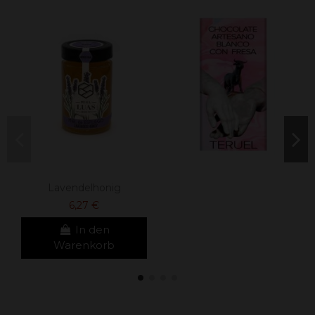
Lavendelhonig
6,27 €
In den
Warenkorb