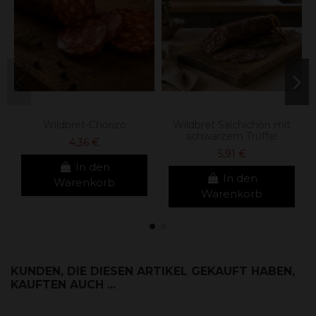
Wildbret-Chorizo
Wildbret Salchichón mit
schwarzem Trüffel
4,36 €
5,91 €
In den
In den
Warenkorb
Warenkorb
KUNDEN, DIE DIESEN ARTIKEL GEKAUFT HABEN,
KAUFTEN AUCH ...