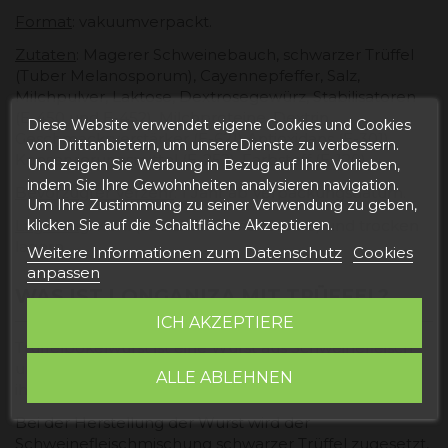
Format
: vakuumverpackt.
Zutaten
: Magerer Schweinebauch, schwarzer Trüffel
(Tuber Melanosporum), Cayennepfeffer, Salz,
Milchpulver, Laktose, Dextrosegewürz, Stabilisatoren
(E-450 und E-452), Milchproteine, Dextrin,
Diese Website verwendet eigene Cookies und Cookies
Geschmacksverstärker (E-621) Antioxidans (E-301),
von Drittanbietern, um unsereDienste zu verbessern.
Konservierungsmittel (E-252), Farbstoff (E-120).
Und zeigen Sie Werbung in Bezug auf Ihre Vorlieben,
indem Sie Ihre Gewohnheiten analysieren navigation.
Bevorzugter Verzehr
: 1 Jahr ab Verpackungsdatum.
Um Ihre Zustimmung zu seiner Verwendung zu geben,
Lagerung
: Kühl (zwischen 7 und 10 Grad) und trocken
klicken Sie auf die Schaltfläche Akzeptieren.
lagern.
Weitere Informationen zum Datenschutz
Cookies
anpassen
WAS IST LONGANIZA MIT TRÜFFEL?
ICH AKZEPTIERE
Trüffelpökelwurst ist eine Wurst aus Schweinefleisch
und schwarzem Trüffel, die eine gewisse Zeit reift, um
ALLE ABLEHNEN
ihren Geschmack und ihre Textur zu verbessern.
Bei der Herstellung der Wurst wird der
Schweinefleischmischung schwarzer Trüffel zugesetzt,