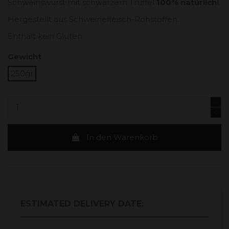
Schweinswurst mit schwarzem Trüffel
100% natürlich
l.
Hergestellt aus Schweinefleisch-Rohstoffen.
Enthält kein Gluten.
Gewicht
250gr
In den Warenkorb
ESTIMATED DELIVERY DATE: