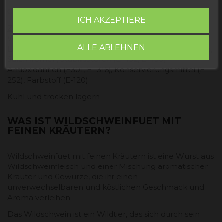
Gewicht
: 150 Gramm
ICH AKZEPTIERE
Zutaten
: Mager- und Schweinebauch,
Wildschweinfleisch (35 %), Zucker (Dextrose und
ALLE ABLEHNEN
LAKTOSE), weißes Dextrin, Milch- und Erbsenproteine,
Salz, Aromen, Stabilisatoren (E-452, E-450),
Antioxidantien (E301, E -316), Konservierungsmittel (E-
252), Farbstoff (E-120).
Kühl und trocken lagern
WAS IST WILDSCHWEINFUET MIT
FEINEN KRÄUTERN?
Wildschweinfuet mit feinen Kräutern ist eine Wurst aus
Wildschweinfleisch und einer Mischung aromatischer
Kräuter und Gewürze, die ihr einen
unverwechselbaren und köstlichen Geschmack und
Aroma verleihen.
Das Wildschwein ist ein Wildtier, das sich durch sein