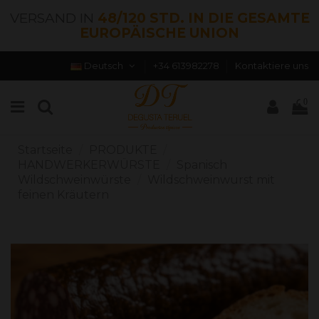
VERSAND IN
48/120 STD. IN DIE GESAMTE
EUROPÄISCHE UNION
Deutsch
+34 613982278
Kontaktiere uns
0
Startseite
PRODUKTE
HANDWERKERWÜRSTE
Spanisch
Wildschweinwürste
Wildschweinwurst mit
feinen Kräutern