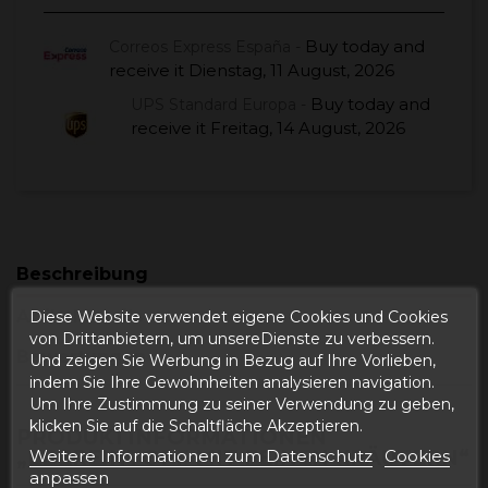
Buy today
and
Correos Express España -
receive it
Dienstag, 11 August, 2026
Buy today
and
UPS Standard Europa -
receive it
Freitag, 14 August, 2026
Beschreibung
Artikeldetails
Diese Website verwendet eigene Cookies und Cookies
von Drittanbietern, um unsereDienste zu verbessern.
Bewertungen
Und zeigen Sie Werbung in Bezug auf Ihre Vorlieben,
indem Sie Ihre Gewohnheiten analysieren navigation.
Um Ihre Zustimmung zu seiner Verwendung zu geben,
klicken Sie auf die Schaltfläche Akzeptieren.
PRODUKTINFORMATIONEN
Weitere Informationen zum Datenschutz
Cookies
„EBEREINTOPF MIT FEINEN KRÄUTERN“
anpassen