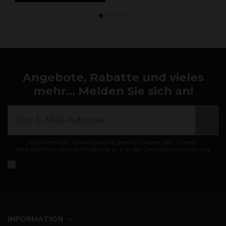
Angebote, Rabatte und vieles
mehr... Melden Sie sich an!
Sie können Ihr Einverständnis jederzeit widerrufen. Unsere
Kontaktinformationen finden Sie u. a. in der Datenschutzerklärung.
Ich akzeptiere die
Allgemeine Geschäftsbedingungen und
Datenschutzbestimmungen
INFORMATION