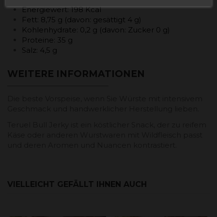
Energiewert: 198 Kcal
Fett: 8,75 g (davon: gesättigt 4 g)
Kohlenhydrate: 0,2 g (davon: Zucker 0 g)
Proteine: 35 g
Salz: 4,5 g
WEITERE INFORMATIONEN
Die beste Vorspeise, wenn Sie Würste mit intensivem
Geschmack und handwerklicher Herstellung lieben.
Teruel Bull Jerky ist ein köstlicher Snack, der zu reifem
Käse oder anderen Wurstwaren mit Wildfleisch passt
und deren Aromen und Nuancen kontrastiert.
VIELLEICHT GEFÄLLT IHNEN AUCH