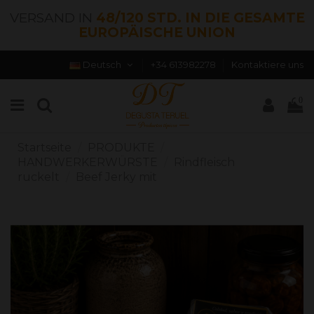
VERSAND IN
48/120 STD. IN DIE GESAMTE
EUROPÄISCHE UNION
Deutsch
+34 613982278
Kontaktiere uns
0
Startseite
PRODUKTE
HANDWERKERWÜRSTE
Rindfleisch
ruckelt
Beef Jerky mit