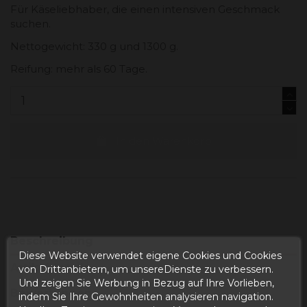
Für Käseliebhaber, die einen intensiven Geschmack
suchen.
Nettogewicht: 330 g und 1300 g.
Reifung: mehr als 60 Tage.
In den Warenkorb
Beschreibung
Diese Website verwendet eigene Cookies und Cookies
Artikeldetails
von Drittanbietern, um unsereDienste zu verbessern.
Und zeigen Sie Werbung in Bezug auf Ihre Vorlieben,
Bewertungen
indem Sie Ihre Gewohnheiten analysieren navigation.