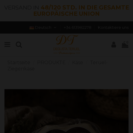
VERSAND IN
48/120 STD. IN DIE GESAMTE
EUROPÄISCHE UNION
Deutsch
+34 613982278
Kontaktiere uns
0
Startseite
PRODUKTE
Käse
Teruel-
Ziegenkäse