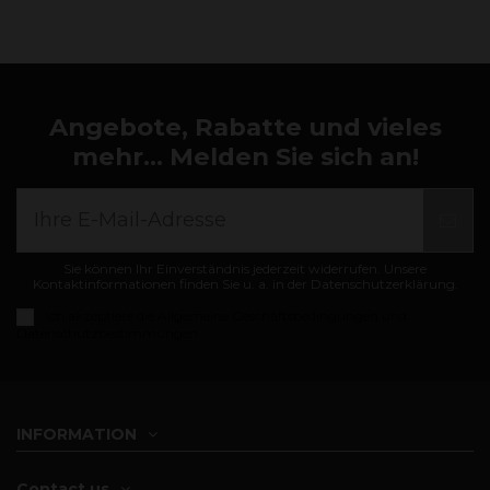
Angebote, Rabatte und vieles
mehr... Melden Sie sich an!
Sie können Ihr Einverständnis jederzeit widerrufen. Unsere
Kontaktinformationen finden Sie u. a. in der Datenschutzerklärung.
Ich akzeptiere die
Allgemeine Geschäftsbedingungen und
Datenschutzbestimmungen
INFORMATION
Contact us