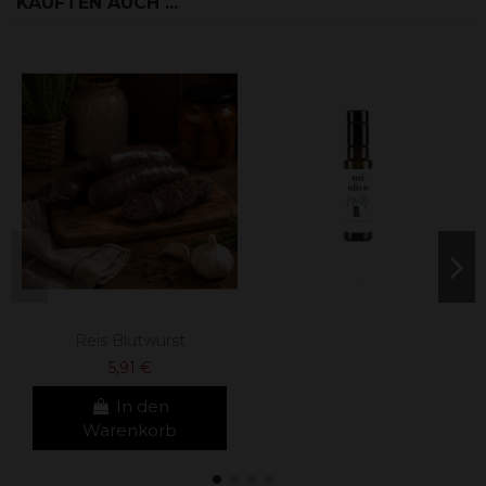
KAUFTEN AUCH ...
Reis Blutwurst
5,91 €
In den
Warenkorb