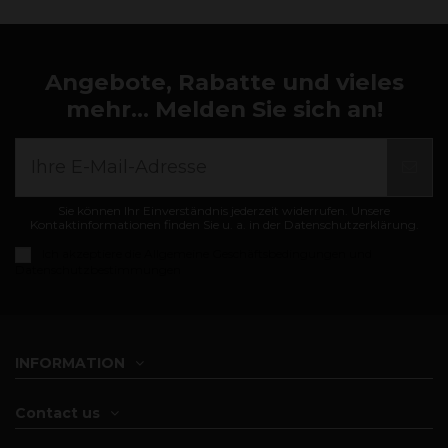
Angebote, Rabatte und vieles
mehr... Melden Sie sich an!
Sie können Ihr Einverständnis jederzeit widerrufen. Unsere
Kontaktinformationen finden Sie u. a. in der Datenschutzerklärung.
Ich akzeptiere die
Allgemeine Geschäftsbedingungen und
Datenschutzbestimmungen
INFORMATION
Contact us