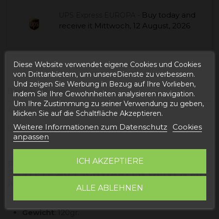
Buy today
and
UPS Express EUROPA -
receive it
Mittwoch, 12 August, 2026
Diese Website verwendet eigene Cookies und Cookies
von Drittanbietern, um unsereDienste zu verbessern.
Und zeigen Sie Werbung in Bezug auf Ihre Vorlieben,
Beschreibung
indem Sie Ihre Gewohnheiten analysieren navigation.
Um Ihre Zustimmung zu seiner Verwendung zu geben,
Artikeldetails
klicken Sie auf die Schaltfläche Akzeptieren.
Weitere Informationen zum Datenschutz
Cookies
Bewertungen
anpassen
ICH AKZEPTIERE
PRODUKTINFORMATIONEN "BIO-
PASTETE AUS SCHWARZEN OLIVEN MIT
MANDELN"
ALLE ABLEHNEN
Gewicht
: 120gr.