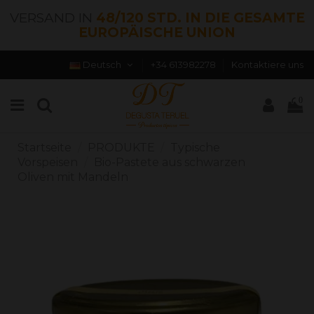
VERSAND IN
48/120 STD. IN DIE GESAMTE
EUROPÄISCHE UNION
Deutsch
+34 613982278
Kontaktiere uns
0
Startseite
PRODUKTE
Typische
Vorspeisen
Bio-Pastete aus schwarzen
Oliven mit Mandeln