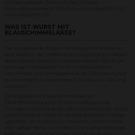
(Zucker, Laktose, Dextrose), Salz, Dextrin,
Antioxidationsmittel E-301, Konservierungsstoff E-252
und Farbstoff E-120.
WAS IST WURST MIT
BLAUSCHIMMELKÄSE?
Die Longaniza de Aragón mit Blauschimmelkäse ist
eine Variation der traditionellen Longaniza aus Aragón,
deren Rezept Blauschimmelkäse enthält. Die Wurst
aus Aragón ist bekannt für ihren authentischen
Geschmack und ihre handwerkliche Zubereitung aus
hochwertigem Schweinefleisch, Knoblauch, Salz und
Gewürzen.
Die Zugabe von Blauschimmelkäse zur
Fleischmischung sorgt für einen kräftigen und
cremigen Geschmack, der den Geschmack der Wurst
perfekt ergänzt. Diese Wurst wird ausreichend lange
gepökelt, um ihr Aroma zu entfalten und eine feste,
aber saftige Textur zu erhalten. Die Kombination des
kräftigen und leicht würzigen Geschmacks von