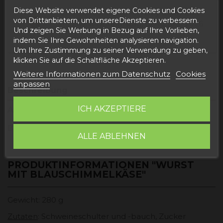
Diese Website verwendet eigene Cookies und Cookies
Buy today
and
UPS Express EUROPA -
von Drittanbietern, um unsereDienste zu verbessern.
receive it
Donnerstag, 13 August, 2026
Und zeigen Sie Werbung in Bezug auf Ihre Vorlieben,
indem Sie Ihre Gewohnheiten analysieren navigation.
Um Ihre Zustimmung zu seiner Verwendung zu geben,
klicken Sie auf die Schaltfläche Akzeptieren.
Weitere Informationen zum Datenschutz
Cookies
anpassen
Beschreibung
ICH AKZEPTIERE
Artikeldetails
Bewertungen
ALLE ABLEHNEN
PRODUKTINFORMATIONEN "WURST
MIT BLAUSCHIMMELKÄSE"
Gewicht: 280 g
Zutaten
: Schweineschulter und -bauch, Zucker