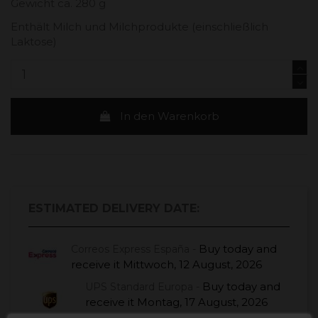
Gewicht ca. 280 g
Enthält Milch und Milchprodukte (einschließlich
Laktose)
In den Warenkorb
ESTIMATED DELIVERY DATE:
Buy today
and
Correos Express España -
receive it
Mittwoch, 12 August, 2026
Buy today
and
UPS Standard Europa -
receive it
Montag, 17 August, 2026