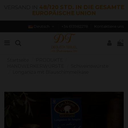
VERSAND IN
48/120 STD. IN DIE GESAMTE
EUROPÄISCHE UNION
Deutsch
+34 613982278
Kontaktiere uns
0
Startseite
PRODUKTE
HANDWERKERWÜRSTE
Schweinswürste
Longaniza mit Blauschimmelkäse