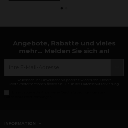
Angebote, Rabatte und vieles
mehr... Melden Sie sich an!
Sie können Ihr Einverständnis jederzeit widerrufen. Unsere
Kontaktinformationen finden Sie u. a. in der Datenschutzerklärung.
Ich akzeptiere die
Allgemeine Geschäftsbedingungen und
Datenschutzbestimmungen
INFORMATION