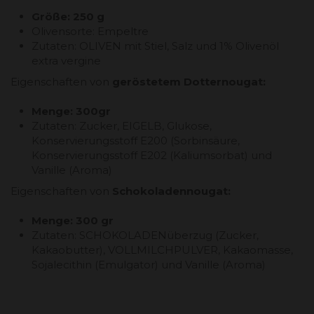
Größe: 250 g
Olivensorte: Empeltre
Zutaten: OLIVEN mit Stiel, Salz und 1% Olivenöl
extra vergine
Eigenschaften von
geröstetem Dotternougat:
Menge: 300gr
Zutaten: Zucker, EIGELB, Glukose,
Konservierungsstoff E200 (Sorbinsäure,
Konservierungsstoff E202 (Kaliumsorbat) und
Vanille (Aroma)
Eigenschaften von
Schokoladennougat:
Menge: 300 gr
Zutaten: SCHOKOLADENüberzug (Zucker,
Kakaobutter), VOLLMILCHPULVER, Kakaomasse,
Sojalecithin (Emulgator) und Vanille (Aroma)