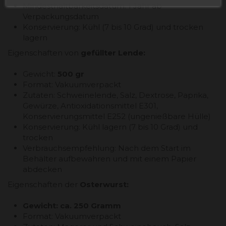
Mindesthaltbarkeitsdatum: 1 Jahr ab
Verpackungsdatum
Konservierung: Kühl (7 bis 10 Grad) und trocken
lagern
Eigenschaften von
gefüllter Lende:
Gewicht:
500 gr
Format: Vakuumverpackt
Zutaten: Schweinelende, Salz, Dextrose, Paprika,
Gewürze, Antioxidationsmittel E301,
Konservierungsmittel E252 (ungenießbare Hülle)
Konservierung: Kühl lagern (7 bis 10 Grad) und
trocken
Verbrauchsempfehlung: Nach dem Start im
Behälter aufbewahren und mit einem Papier
abdecken
Eigenschaften der
Osterwurst:
Gewicht: ca. 250 Gramm
Format: Vakuumverpackt