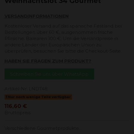
Weihnachtslot 34 Gourmet
VERSANDINFORMATIONEN
Kostenloser Versand auf das spanische Festland bei
Bestellungen über 60 €, ausgenommen frische
Pfirsiche. Balearen 100 €. Um die Versandpreise in
andere Länder der Europäischen Union zu
überprüfen, besuchen Sie bitte die Checkout-Seite.
HABEN SIE FRAGEN ZUM PRODUKT?
Schreiben Sie uns über WhatsApp
Artikel-Nr.
LNDT48
Nur noch wenige Teile verfügbar
116,60 €
Bruttopreis
Verschiedene Gourmetprodukte.