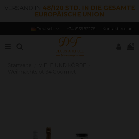
VERSAND IN
48/120 STD. IN DIE GESAMTE
EUROPÄISCHE UNION
Deutsch
+34 613982278
Kontaktiere uns
0
Startseite
VIELE UND KÖRBE
Weihnachtslot 34 Gourmet