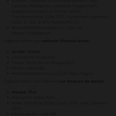
Zutaten: Magerer und Schweinebauch, Salz,
Laktose, Maisdextrin, Gewürze, Magermilch,
Sojaprotein, Dextron, Zucker, E452i,
Tronatriumcitrat, E316, E621, Konservierungsmittel
E252 , E- 250, E-301, Farbstoff E120
Mindesthaltbarkeitsdatum: 1 Jahr ab
Verpackungsdatum
Eigenschaften von
nativem Olivenöl extra:
Größe:
100ml
Olivensorte: Empeltre
Textur: Ohne Verunreinigungen
Farbe: Lebendig
Herkunftsbezeichnung DOP Bajo Aragón
Eigenschaften von Rotwein
Les Roques de Benet:
Menge: 75cl
Weinsorte: Roter Tinto
Sorte: Garnacha (50%), Syrah (35%) und Cabernet
(15%)
Farbe: sauber und hell