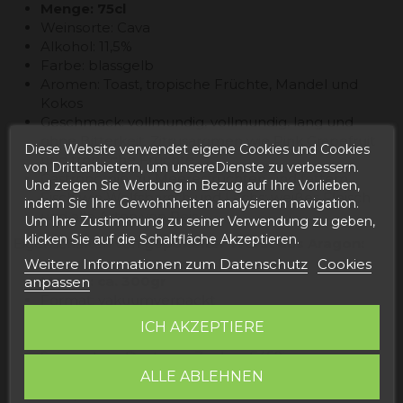
Menge: 75cl
Weinsorte: Cava
Alkohol: 11,5%
Farbe: blassgelb
Aromen: Toast, tropische Früchte, Mandel und
Kokos
Geschmack: vollmundig, vollmundig, lang und
ohne Bitterkeit. Zitrusaromen wie Pink Grapefruit
Diese Website verwendet eigene Cookies und Cookies
und tropische Früchte
von Drittanbietern, um unsereDienste zu verbessern.
Gastronomie: zu Meeresfrüchten und fettem
Und zeigen Sie Werbung in Bezug auf Ihre Vorlieben,
Fisch wie Wolfsbarsch und Lachs; weißes Fleisch
indem Sie Ihre Gewohnheiten analysieren navigation.
und alle Arten von Reis
Um Ihre Zustimmung zu seiner Verwendung zu geben,
klicken Sie auf die Schaltfläche Akzeptieren.
Eigenschaften von
gepökelter Wurst aus Aragon:
Weitere Informationen zum Datenschutz
Cookies
Menge: ca. 300gr
anpassen
Format: vakuumverpackt
Zutaten: Magerer und Schweinebauch, Salz,
ICH AKZEPTIERE
Laktose, Maisdextrin, Gewürze, Magermilch,
Sojaprotein, Dextrose, Zucker, E452i,
Trinatriumcitrat, E316, E621, Konservierungsmittel
ALLE ABLEHNEN
E252, Farbstoff E120 .