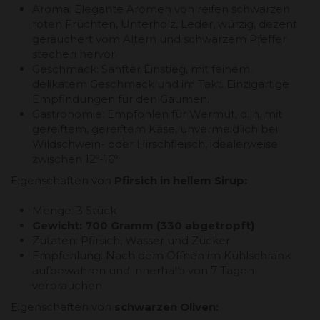
Aroma: Elegante Aromen von reifen schwarzen
roten Früchten, Unterholz, Leder, würzig, dezent
geräuchert vom Altern und schwarzem Pfeffer
stechen hervor.
Geschmack: Sanfter Einstieg, mit feinem,
delikatem Geschmack und im Takt. Einzigartige
Empfindungen für den Gaumen.
Gastronomie: Empfohlen für Wermut, d. h. mit
gereiftem, gereiftem Käse, unvermeidlich bei
Wildschwein- oder Hirschfleisch, idealerweise
zwischen 12º-16º
Eigenschaften von
Pfirsich in hellem Sirup:
Menge: 3 Stück
Gewicht: 700 Gramm (330 abgetropft)
Zutaten: Pfirsich, Wasser und Zucker
Empfehlung: Nach dem Öffnen im Kühlschrank
aufbewahren und innerhalb von 7 Tagen
verbrauchen
Eigenschaften von
schwarzen Oliven: