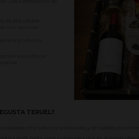
s por una combinación de
 de alta calidad.
ndo con opciones
egante y productos
 opción para ofrecer
urolense
EGUSTA TERUEL?
pecializada en productos artesanales y de calidad, proceden
os y trufa, hasta vinos, conservas y dulces. Además ofrec