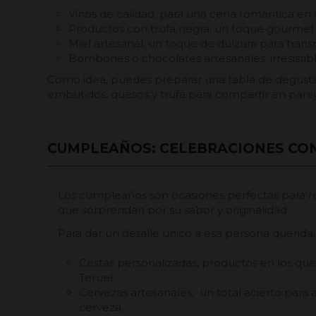
Vinos de calidad, para una cena romántica en 
Productos con trufa negra, un toque gourmet y
Miel artesanal, un toque de dulzura para transm
Bombones o chocolates artesanales, irresistib
Como idea, puedes preparar una tabla de degus
embutidos, quesos y trufa para compartir en pare
CUMPLEAÑOS: CELEBRACIONES CO
Los cumpleaños son ocasiones perfectas para 
que sorprendan por su sabor y originalidad.
Para dar un detalle único a esa persona queri
Cestas personalizadas, productos en los que
Teruel.
Cervezas artesanales, un total acierto para
cerveza.