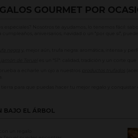
GALOS GOURMET POR OCAS
s especiales? Nosotros te ayudamos, lo tenemos fácil: sabo
ra cumpleaños, aniversarios, navidad o un "por que sí", pue
ufa negra
y, mejor aún, trufa negra: aromática, intensa y per
o
jamón de Teruel
es un "SÍ": calidad, tradición y un corte q
rueba a echarle un ojo a nuestros
productos trufados
(acei
a.
tierra para que puedas hacer tu mejor regalo y conquistar 
N BAJO EL ÁRBOL
con un regalo
ta Teruel puedes encontrar