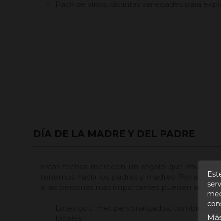
Pack de vinos, distintas variedades para explo
DÍA DE LA MADRE Y DEL PADRE
Estas fechas merecen un regalo que muestre 
Este
tenemos hacia los padres y madres .Por eso las
serv
a las personas más importantes pueden ser
medi
con
Lotes gourmet personalizados, combinando
Más
locales.