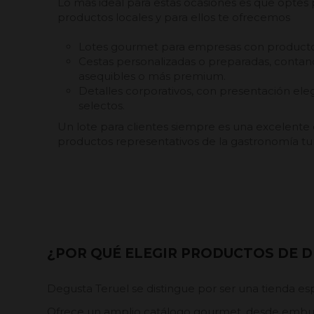
Lo más ideal para estas ocasiones es que opte
productos locales y para ellos te ofrecemos
Lotes gourmet para empresas con productos
Cestas personalizadas o preparadas, conta
asequibles o más premium.
Detalles corporativos, con presentación el
selectos.
Un lote para clientes siempre es una excelente
productos representativos de la gastronomía t
¿POR QUÉ ELEGIR PRODUCTOS DE D
Degusta Teruel se distingue por ser una tienda es
Ofrece un amplio catálogo gourmet, desde embutid