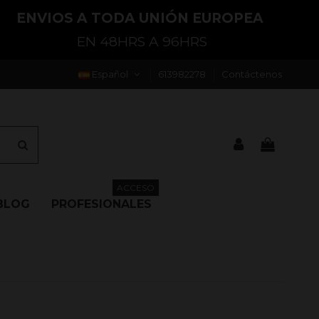
ENVIOS A TODA UNIÓN EUROPEA
EN 48HRS A 96HRS
Español
613982278
Contáctenos
ACCESO
BLOG
PROFESIONALES