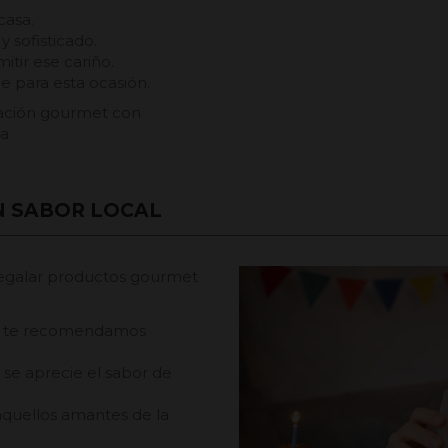
casa.
 sofisticado.
itir ese cariño.
le para esta ocasión.
tación gourmet con
ja
N SABOR LOCAL
regalar productos gourmet
da, te recomendamos
 se aprecie el sabor de
 aquellos amantes de la