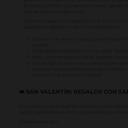
productos perfectos para esta ocasión, desde c
tipo de productos gourmet.
Para esta ocasión tan especial en la que nos re
queridos te dejamos unas recomendaciones:
Selección de vinos y cavas, que acompañen 
comida.
Embutidos artesanales, con un sabor tradicio
Miel y mermeladas gourmet, detalles dulces 
Dulces típicos y turrones, para endulzar cad
Cestas y lotes navideños, para personaliza
productos de excelente calidad.
❤️ SAN VALENTÍN: REGALOS CON S
En esa época que llega San Valentín sorprende a 
regalo gastronómico único, algo delicioso y a la v
Puedes optar por