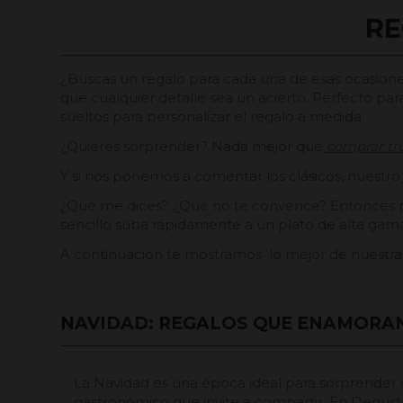
RE
¿Buscas un regalo para cada una de esas ocasione
que cualquier detalle sea un acierto. Perfecto pa
sueltos para personalizar el regalo a medida.
¿Quieres sorprender? Nada mejor que
comprar tr
Y si nos ponemos a comentar los clásicos, nuestr
¿Qué me dices? ¿Qué no te convence? Entonces p
sencillo suba rápidamente a un plato de alta gam
A continuación te mostramos lo mejor de nuestra 
​NAVIDAD: REGALOS QUE ENAMORA
La Navidad es una época ideal para sorprender 
gastronómico que invite a compartir. En Degus