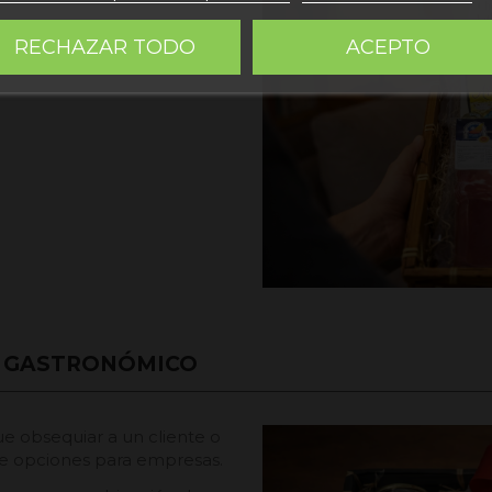
RECHAZAR TODO
ACEPTO
O GASTRONÓMICO
ue obsequiar a un cliente o
ce opciones para empresas.