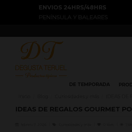
ENVIOS 24HRS/48HRS
PENÍNSULA Y BALEARES
DE TEMPORADA
PRO
Inicio
Blog
Curiosidades y más
IDEAS DE
IDEAS DE REGALOS GOURMET PO
febrero 7, 2026
Curiosidades y más
0
likes
768