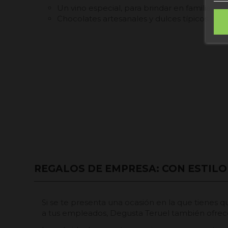
Un vino especial, para brindar en familia.
Chocolates artesanales y dulces típicos.
REGALOS DE EMPRESA: CON ESTIL
Si se te presenta una ocasión en la que tienes q
a tus empleados, Degusta Teruel también ofre