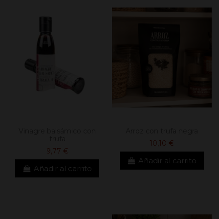
Vinagre balsámico con
Arroz con trufa negra
trufa
10,10 €
9,77 €
Añadir al carrito
Añadir al carrito