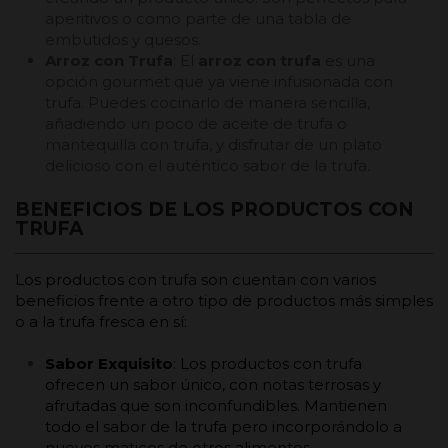
aperitivos o como parte de una tabla de
embutidos y quesos.
Arroz con Trufa
: El
arroz con trufa
es una
opción gourmet que ya viene infusionada con
trufa. Puedes cocinarlo de manera sencilla,
añadiendo un poco de aceite de trufa o
mantequilla con trufa, y disfrutar de un plato
delicioso con el auténtico sabor de la trufa.
BENEFICIOS DE LOS PRODUCTOS CON
TRUFA
Los productos con trufa son cuentan con varios
beneficios frente a otro tipo de productos más simples
o a la trufa fresca en sí:
Sabor Exquisito
: Los productos con trufa
ofrecen un sabor único, con notas terrosas y
afrutadas que son inconfundibles. Mantienen
todo el sabor de la trufa pero incorporándolo a
nuevos matices de otros alimentos.