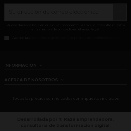
Puede darse de baja en cualquier momento. Para ello, consulte nuestra
información de contacto en el aviso legal.
Acepto las
condiciones generales y la política de confidencialidad
INFORMACIÓN
ACERCA DE NOSOTROS
Todos los precios son indicados con impuestos incluidos
Desarrollada por ®️ Raza Emprendedora,
consultoría de transformación digital.