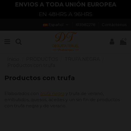
ENVÍOS EN 24HRS/48HRS
PENÍNSULA Y BALEARES
Español
613982278
Contáctenos
0
Inicio
PRODUCTOS
TRUFA NEGRA
Productos con trufa
Productos con trufa
Elaborados con
trufa negra
y trufa de verano,
embutidos, quesos, aceites y un sin fin de productos
con trufa negra y de verano.