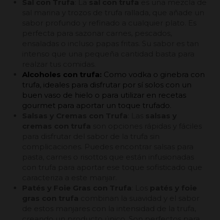
Sal con Trufa
: La
sal con trufa
es una mezcla de
sal marina y trozos de trufa rallada, que añade un
sabor profundo y refinado a cualquier plato. Es
perfecta para sazonar carnes, pescados,
ensaladas o incluso papas fritas. Su sabor es tan
intenso que una pequeña cantidad basta para
realzar tus comidas.
Alcoholes con trufa:
Como vodka o ginebra con
trufa, ideales para disfrutar por sí solos con un
buen vaso de hielo o para utilizar en recetas
gourmet para aportar un toque trufado.
Salsas y Cremas con Trufa
: Las
salsas y
cremas con trufa
son opciones rápidas y fáciles
para disfrutar del sabor de la trufa sin
complicaciones. Puedes encontrar salsas para
pasta, carnes o risottos que están infusionadas
con trufa para aportar ese toque sofisticado que
caracteriza a este manjar.
Patés y Foie Gras con Trufa
: Los
patés y foie
gras con trufa
combinan la suavidad y el sabor
de estos manjares con la intensidad de la trufa,
creando un producto único. Son perfectos para