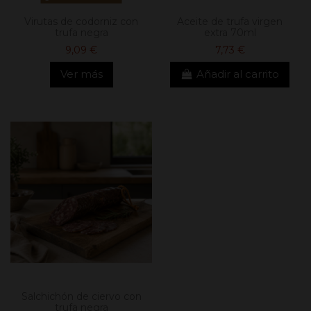
Virutas de codorniz con
Aceite de trufa virgen
trufa negra
extra 70ml
9,09 €
7,73 €
Ver más
Añadir al carrito
Salchichón de ciervo con
trufa negra