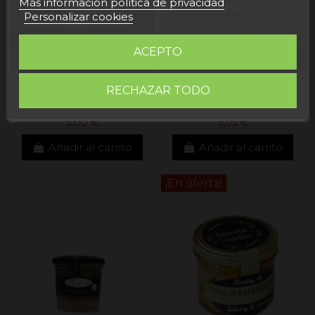
Más información política de privacidad
Personalizar cookies
ACEPTO
RECHAZAR TODO
Sobrasada con trufa
Paté de níscalos trufados
5,00 €
9,05 €
Añadir al carrito
Añadir al carrito
¡En oferta!