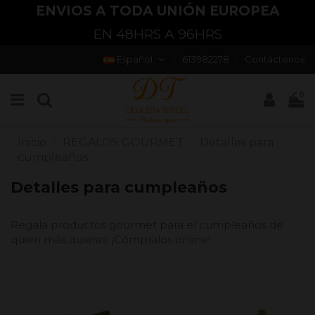
ENVÍOS EN 24HRS/48HRS
PENÍNSULA Y BALEARES
Español
613982278
Contáctenos
0
Inicio
REGALOS GOURMET
Detalles para
cumpleaños
Detalles para cumpleaños
Regala productos gourmet para el cumpleaños de
quien más quieras. ¡Cómpralos online!