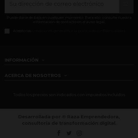
Puede darse de baja en cualquier momento. Para ello, consulte nuestra
información de contacto en el aviso legal.
Acepto las
condiciones generales y la política de confidencialidad
INFORMACIÓN
ACERCA DE NOSOTROS
Todos los precios son indicados con impuestos incluidos
Desarrollada por ®️ Raza Emprendedora,
consultoría de transformación digital.