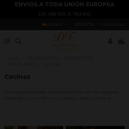
ENVIOS A TODA UNIÓN EUROPEA
EN 48HRS A 96HRS
Español
613982278
Contáctenos
0
Inicio
PRODUCTOS
EMBUTIDOS
ARTESANOS
Cecinas
Cecinas
Cecinas elaboradas artesanalmente con las mejores
materias primas del ciervo, jabalí, cabra y ternera.