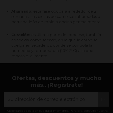
Ahumado:
esta fase ocupará alrededor de 2
semanas. Las piezas de carne son ahumadas a
partir de leña de roble o encina generalmente.
Curación:
es última parte del proceso, también
conocida como secado, en la que la carne se
cuelga en secaderos, donde se controla la
humedad y temperatura (10º/12º C) a la que
reposa el alimento.
Ofertas, descuentos y mucho
más.. ¡Regístrate!
Puede darse de baja en cualquier momento. Para ello, consulte nuestra