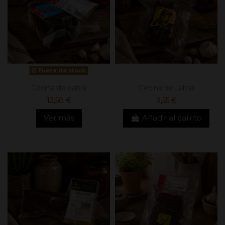
Fuera de stock
Cecina de cabra
Cecina de Jabalí
12,50 €
9,55 €
Ver más
Añadir al carrito