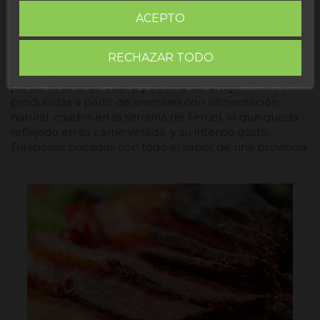
presentarse como
cecina de vaca,
sin embargo la
ACEPTO
orografía y la orografía de Teruel y su tradición
gastronómica, amplifica ese espectro y ofrece
productos verdaderamente genuinos. En nuestro
RECHAZAR TODO
catálogo encontrarás
cecina de ciervo, cecina de
jabalí, cecina de cabra y cecina de añojo.
Todas estas
producidas a partir de animales con alimentación
natural, criados en la serranía de Teruel, lo que queda
reflejado en su carne vetada y su intenso gusto.
Deliciosos bocados con todo el sabor de una provincia.