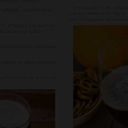
lces por la malta.
- Cervezas de frutas, utiliza
l malteado, con suficiente
pueden variar entre ligeras 
.
más complejas y envejecidas
y 7º), amarga y con aromas
acteriza por la alta
lta fermentación elaborada
 cuerpo es ligero pero con
s proveniente de la cebada