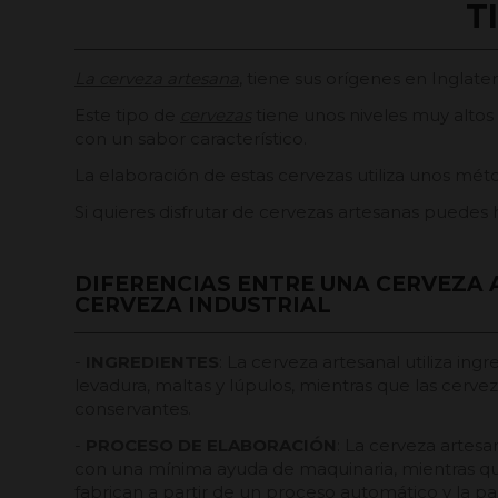
T
La cerveza artesana
, tiene sus orígenes en Inglate
Este tipo de
cervezas
tiene unos niveles muy altos
con un sabor característico.
La elaboración de estas cervezas utiliza unos mét
Si quieres disfrutar de cervezas artesanas puedes
DIFERENCIAS ENTRE UNA CERVEZA 
CERVEZA INDUSTRIAL
-
INGREDIENTES
: La cerveza artesanal utiliza ing
levadura, maltas y lúpulos, mientras que las cervez
conservantes.
-
PROCESO DE ELABORACIÓN
: La cerveza artesa
con una mínima ayuda de maquinaria, mientras que
fabrican a partir de un proceso automático y la p