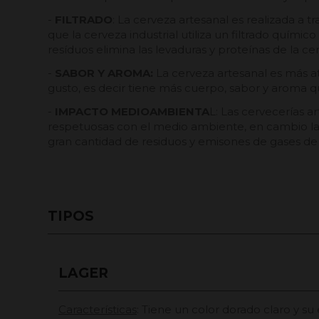
-
FILTRADO
: La cerveza artesanal es realizada a t
que la cerveza industrial utiliza un filtrado químic
resíduos elimina las levaduras y proteínas de la ce
-
SABOR Y AROMA:
La cerveza artesanal es más at
gusto, es decir tiene más cuerpo, sabor y aroma qu
-
IMPACTO MEDIOAMBIENTA
L: Las cervecerías a
respetuosas con el medio ambiente, en cambio las 
gran cantidad de residuos y emisones de gases de
TIPOS
LAGER
Características
: Tiene un color dorado claro y 