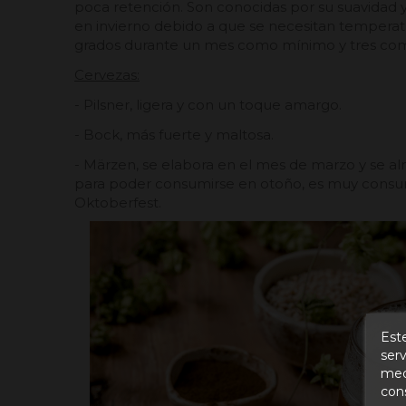
poca retención. Son conocidas por su suavidad y
en invierno debido a que se necesitan temperatu
grados durante un mes como mínimo y tres co
Cervezas:
- Pilsner, ligera y con un toque amargo.
- Bock, más fuerte y maltosa.
- Märzen, se elabora en el mes de marzo y se a
para poder consumirse en otoño, es muy consu
Oktoberfest.
Este
serv
medi
con