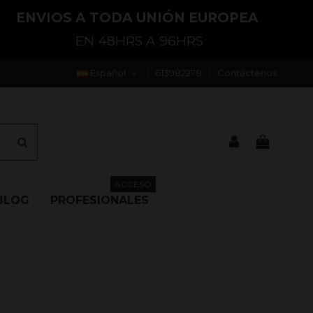
ENVIOS A TODA UNIÓN EUROPEA
EN 48HRS A 96HRS
Español
613982278
Contáctenos
ACCESO
BLOG
PROFESIONALES