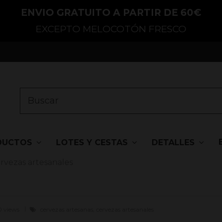
ENVIO GRATUITO A PARTIR DE 60€
EXCEPTO MELOCOTÓN FRESCO
DUCTOS
LOTES Y CESTAS
DETALLES
ervezas artesanales
0 views
cervezas artesanas, cervezas artesanales