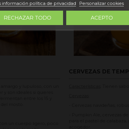
 información política de privacidad
Personalizar cookies
RECHAZAR TODO
ACEPTO
CERVEZAS DE TEM
r amargo y lupuloso, con un
Características
: Tienen sab
 y son ideales si quieres
Cervezas
:
fermentan entre los 15 y
r del mosto.
- Cervezas navideñas, robus
- Pumpkin Ale, cervezas de
para el pastel de calabaza,
 con un cuerpo ligero, poco
acogedor.