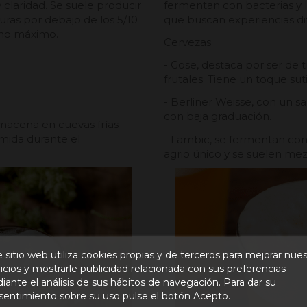
 claridad. Se suele producir
fermentan con bacterias y l
ras por debajo de los 5/10
que buscan experiencias di
mo máximo.
Cervezas:
- Gose, destaca por ser de 
frutales. Tiene un toque sutil
- Berliner Weisse, con un sa
con baja graduación.
lmacena en cuevas frías
mida durante el
- Lambic, se fermentan con 
agrio único y se suelen me
 sitio web utiliza cookies propias y de terceros para mejorar nue
icios y mostrarle publicidad relacionada con sus preferencias
ante el análisis de sus hábitos de navegación. Para dar su
sentimiento sobre su uso pulse el botón Acepto.