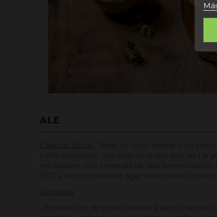
Más
ALE
Características
: Tiene un color ámbar y un sabo
perfil aromático. Son más amargas que las Larger
refrescarte. Son cervezas de alta fermentación, 
25ºC y el proceso tiene ligar en la parte superio
Cervezas
:
- Blonde, son de color amarillo pálido o dorado,