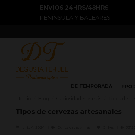
ENVIOS 24HRS/48HRS
PENÍNSULA Y BALEARES
DE TEMPORADA
PRO
Inicio
Blog
Curiosidades y más
Tipos de c
Tipos de cervezas artesanales
junio 4, 2024
Curiosidades y más
0
likes
3312