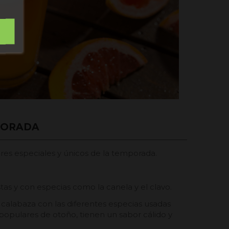
PORADA
ores especiales y únicos de la temporada.
tas y con especias como la canela y el clavo.
 calabaza con las diferentes especias usadas
 populares de otoño, tienen un sabor cálido y