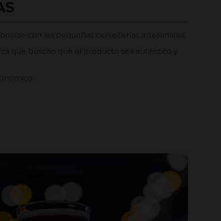
AS
acionarse con las pequeñas cervecerías artesanales.
veza que buscan que el producto sea auténtico y
ronómico.