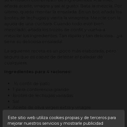
añada aceite, vinagre y sal al gusto. Bata la mezcla. Por
último, queda montar la ensalada. En un bol, añada los
brotes de lechugas y vierta la vinagreta. Mezcle con la
ayuda de una cuchara. Cuando todo esté bien
mezclado, añada los trozos de confit y vuelva a
mezclar los ingredientes. Tan rápida y tan deliciosa… ¡ya
tiene su deliciosa ensalada!
La siguiente receta es un poco más elaborada, pero
seguro que es capaz de deleitar el paladar de
cualquiera.
Ingredientes para 4 raciones:
½ confit de pato
1 pera conferencia grande
Brotes de lechugas variadas
Sal
Aceite de oliva virgen extra y vinagre
Miel
Este sitio web utiliza cookies propias y de terceros para
mejorar nuestros servicios y mostrarle publicidad