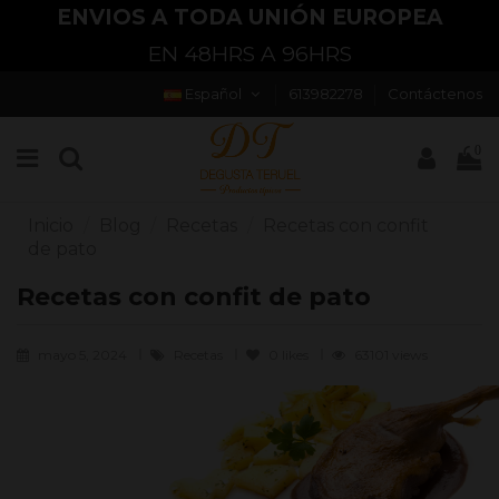
ENVIOS A TODA UNIÓN EUROPEA
EN 48HRS A 96HRS
Español
613982278
Contáctenos
0
Inicio
Blog
Recetas
Recetas con confit
de pato
Recetas con confit de pato
mayo 5, 2024
Recetas
0
likes
63101 views