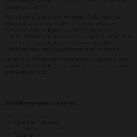
previamente calentado a 195ºC, hasta que la piel esté
dorada y crujiente.
Por último, sólo le queda emplatar. En la base del
plato, ponga una ración de puré de patata en el
centro; encima, coloque el confit de pato. Para
finalizar, añada la salsa de frutos rojos por encima. ¡Ya lo
tiene! Un plato lleno de sabores opuestos, de
diferentes texturas, que se convierte en un manjar.
Vamos a continuar con una receta muy especial, que
puede sorprenderle, ya que quizás quizás nunca antes
la haya imaginado…
Ingredientes para 3 raciones:
3 confits de pato
5 patatas medianas
2 cebollas medianas
1 puerro