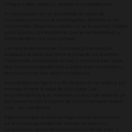
vinagre y deje reducir y reposar los ingredientes.
A continuación, en un bol añada las onzas de
chocolate junto con la mantequilla y derrítalo en el
microondas. ¡Vaya con cuidado no se le queme! Hágalo
poco a poco, comprobando que se va derritiendo y
removiéndolo con una cuchara.
La mezcla derretida de chocolate y mantequilla,
añádala a la salsa que tenía reposando en la sartén.
Finalmente, incorpórele la miel y remueva bien para
que todos los ingredientes queden bien mezclados y
se convierta en una salsa homogénea.
Al emplatar, ponga el confit de pato en un plato y, por
encima, échele la salsa de chocolate. Les
recomendamos que, reserven un poco de salsa en un
bol pequeño por si alguno de sus comensales quiere
más... ¡es una delicia!
Esperamos que el post les haya servido para innovar
en la cocina, aprendiendo nuevas recetas con
un producto gourmet como es el confit de pato, y