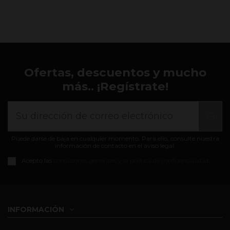
Ofertas, descuentos y mucho
más.. ¡Regístrate!
Puede darse de baja en cualquier momento. Para ello, consulte nuestra
información de contacto en el aviso legal.
Acepto las
condiciones generales y la política de confidencialidad
INFORMACIÓN