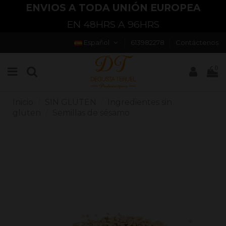
ENVIOS A TODA UNIÓN EUROPEA
EN 48HRS A 96HRS
Español
613982278
Contáctenos
0
Inicio
SIN GLUTEN
Ingredientes sin
gluten
Semillas de sésamo