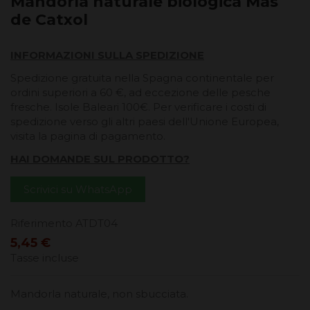
Mandorla naturale biologica Mas
de Catxol
INFORMAZIONI SULLA SPEDIZIONE
Spedizione gratuita nella Spagna continentale per
ordini superiori a 60 €, ad eccezione delle pesche
fresche. Isole Baleari 100€. Per verificare i costi di
spedizione verso gli altri paesi dell'Unione Europea,
visita la pagina di pagamento.
HAI DOMANDE SUL PRODOTTO?
Scrivici su WhatsApp
Riferimento
ATDT04
5,45 €
Tasse incluse
Mandorla naturale, non sbucciata.