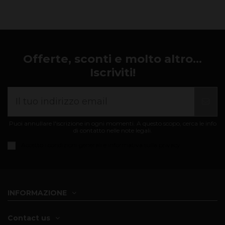
Offerte, sconti e molto altro...
Iscriviti!
Puoi annullare l'iscrizione in ogni momenti. A questo scopo, cerca le info
di contatto nelle note legali.
Accetto i
condizioni generali e informativa sulla privacy
INFORMAZIONE
Contact us