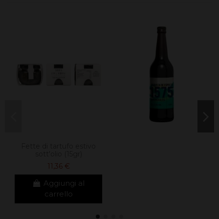
Fette di tartufo estivo
sott'olio (15gr)
11,36 €
Aggiungi al
carrello