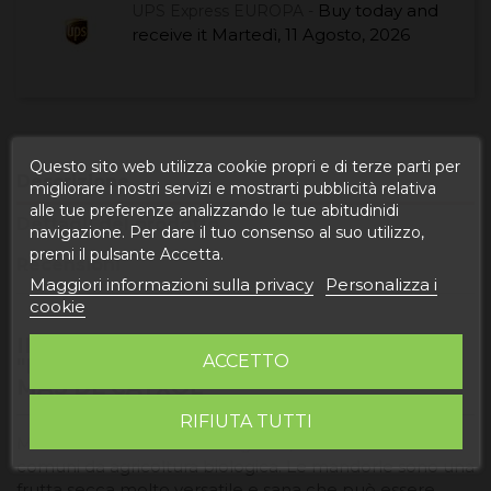
Buy today
and
UPS Express EUROPA -
receive it
Martedì, 11 Agosto, 2026
Questo sito web utilizza cookie propri e di terze parti per
Descrizione
migliorare i nostri servizi e mostrarti pubblicità relativa
alle tue preferenze analizzando le tue abitudinidi
Dettagli del prodotto
navigazione. Per dare il tuo consenso al suo utilizzo,
premi il pulsante Accetta.
Recensioni
Maggiori informazioni sulla privacy
Personalizza i
cookie
INFORMAZIONE PRODOTTO
ACCETTO
"MANDORLA NATURALE BIOLOGICA
MAS DE CATXOL"
RIFIUTA TUTTI
Mandorla naturale della largueta, marcona e varietà
comuni da agricoltura biologica. Le mandorle sono una
frutta secca molto versatile e sana che può essere