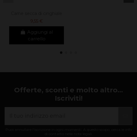
Carne secca di cinghiale
9,55 €
Aggiungi al
carrello
Offerte, sconti e molto altro...
Iscriviti!
Puoi annullare l'iscrizione in ogni momenti. A questo scopo, cerca le info
di contatto nelle note legali.