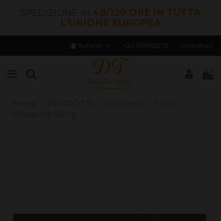
SPEDIZIONE IN
48/120 ORE IN TUTTA
L'UNIONE EUROPEA
Italiano
+34 613982278
Contattaci
0
Home
PRODOTTI
Dolci tipici
Frutti
d'Aragona 500 g