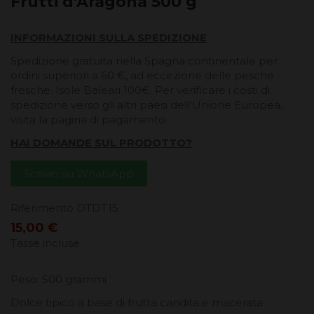
Frutti d'Aragona 500 g
INFORMAZIONI SULLA SPEDIZIONE
Spedizione gratuita nella Spagna continentale per
ordini superiori a 60 €, ad eccezione delle pesche
fresche. Isole Baleari 100€. Per verificare i costi di
spedizione verso gli altri paesi dell'Unione Europea,
visita la pagina di pagamento.
HAI DOMANDE SUL PRODOTTO?
Scrivici su WhatsApp
Riferimento
DTDT15
15,00 €
Tasse incluse
Peso: 500 grammi
Dolce tipico a base di frutta candita e macerata