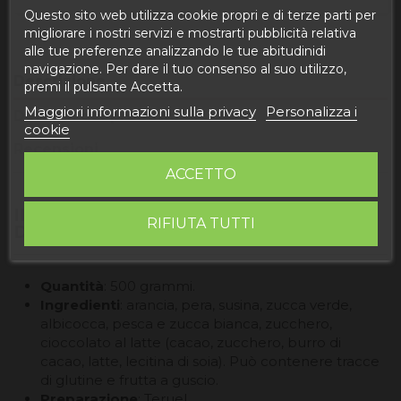
Questo sito web utilizza cookie propri e di terze parti per
migliorare i nostri servizi e mostrarti pubblicità relativa
alle tue preferenze analizzando le tue abitudinidi
navigazione. Per dare il tuo consenso al suo utilizzo,
Descrizione
premi il pulsante Accetta.
Maggiori informazioni sulla privacy
Personalizza i
Dettagli del prodotto
cookie
Recensioni
ACCETTO
INFORMAZIONI PRODOTTO "FRUTTI
RIFIUTA TUTTI
D'ARAGONA 500GR"
Quantità
: 500 grammi.
Ingredienti
: arancia, pera, susina, zucca verde,
albicocca, pesca e zucca bianca, zucchero,
cioccolato al latte (cacao, zucchero, burro di
cacao, latte, lecitina di soia). Può contenere tracce
di glutine e frutta a guscio.
Preparazione
: Teruel.