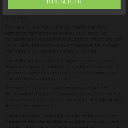
RIFIUTA TUTTI
gastronomia spagnola. È un dolce solido e compatto
che si caratterizza per la sua consistenza dura e
croccante.
Il torrone duro è fatto principalmente con due
ingredienti fondamentali: mandorle e miele. Le
mandorle sono leggermente tostate e mescolate con
miele caldo. L'impasto viene impastato in un impasto
compatto e poi lasciato riposare e indurire.
Una volta che l'impasto ha raggiunto la consistenza
desiderata, viene modellato in tavolette o barrette. Il
torrone è avvolto in carta marrone o confezionato in
plastica per la conservazione.
Il torrone duro ha un colore marrone chiaro dovuto
alle mandorle tostate e un sapore dolce e di nocciola.
La sua consistenza è soda e croccante, richiede un po'
di sforzo per addentarlo.
Questo tipo di torrone è particolarmente popolare
durante le festività natalizie in Spagna ed è considerato
uno dei classici della stagione. Viene servito in piccole