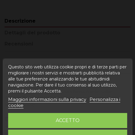
Descrizione
Dettagli del prodotto
Recensioni
SCHEDA PRODOTTO "TORRONE DURO"
Questo sito web utilizza cookie propri e di terze parti per
migliorare i nostri servizi e mostrarti pubblicità relativa
alle tue preferenze analizzando le tue abitudinidi
Quantità
: 300gr.
navigazione. Per dare il tuo consenso al suo utilizzo,
premi il pulsante Accetta.
Ingredienti
: MANDORLE, zucchero, miele, ostie,
ALBUMINA (ALBUM D'UOVO) e acidificante E 330
Maggiori informazioni sulla privacy
Personalizza i
(acido citrico).
cookie
COS'È IL TORRONE DURO?
ACCETTO
Il torrone duro è una varietà classica di torrone nella