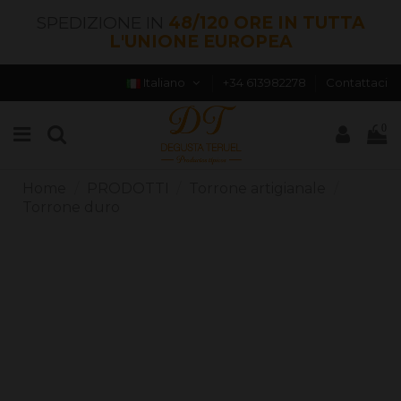
SPEDIZIONE IN
48/120 ORE IN TUTTA
L'UNIONE EUROPEA
Italiano
+34 613982278
Contattaci
0
Home
PRODOTTI
Torrone artigianale
Torrone duro