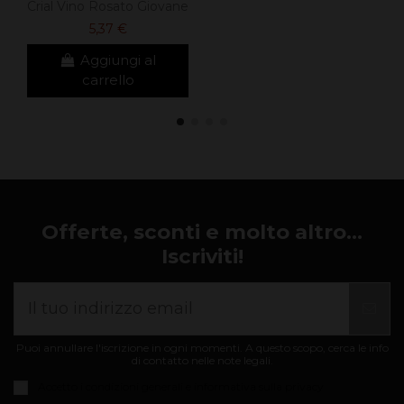
Crial Vino Rosato Giovane
5,37 €
Aggiungi al
carrello
Offerte, sconti e molto altro...
Iscriviti!
Puoi annullare l'iscrizione in ogni momenti. A questo scopo, cerca le info
di contatto nelle note legali.
Accetto i
condizioni generali e informativa sulla privacy