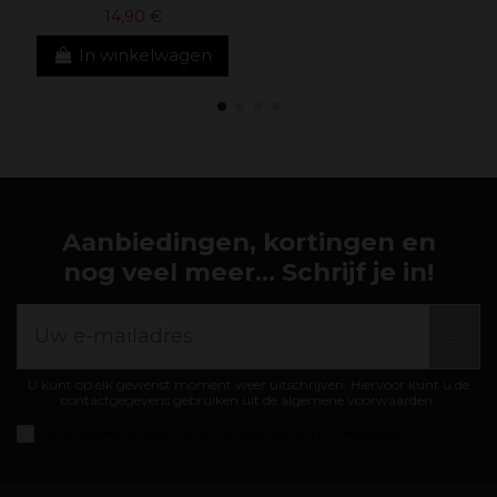
14,90 €
In winkelwagen
Aanbiedingen, kortingen en
nog veel meer... Schrijf je in!
U kunt op elk gewenst moment weer uitschrijven. Hiervoor kunt u de
contactgegevens gebruiken uit de algemene voorwaarden.
Ik accepteer de
algemene voorwaarden en privacybeleid