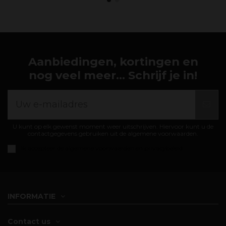
Aanbiedingen, kortingen en
nog veel meer... Schrijf je in!
U kunt op elk gewenst moment weer uitschrijven. Hiervoor kunt u de
contactgegevens gebruiken uit de algemene voorwaarden.
Ik accepteer de
algemene voorwaarden en privacybeleid
INFORMATIE
Contact us