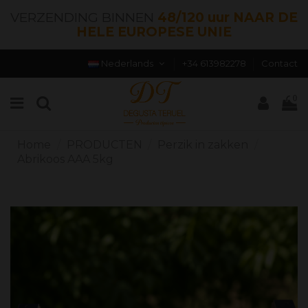
VERZENDING BINNEN
48/120 uur NAAR DE
HELE EUROPESE UNIE
Nederlands
+34 613982278
Contact
0
Home
PRODUCTEN
Perzik in zakken
Abrikoos AAA 5kg