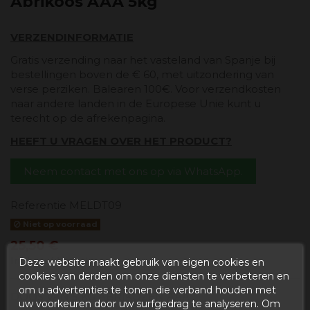
Abrikoos AAA 5kg
VERZENDINFORMATIE
Gratis verzending naar het vasteland van Spanje bij
bestellingen boven de € 60, met uitzondering van
verse perziken. Balearen 100€. Voor verzendkosten
naar andere landen in de Europese Unie kunt u
terecht op de afrekenpagina.
HEEFT U VRAGEN OVER HET PRODUCT?
Neem contact met ons op via WhatsApp.
Referentie
MELDT09
Niet op voorraad
25,50 €
Inclusief belasting
Deze website maakt gebruik van eigen cookies en
cookies van derden om onze diensten te verbeteren en
om u advertenties te tonen die verband houden met
DOOS VAN 5 KG ABRIKOZEN AAA
uw voorkeuren door uw surfgedrag te analyseren. Om