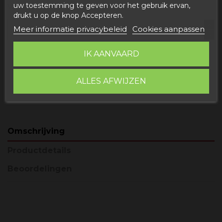
uw toestemming te geven voor het gebruik ervan,
Variatie: verwondering
drukt u op de knop Accepteren.
Meer informatie privacybeleid
Cookies aanpassen
IK AANVAARD
In winkelwagen
ALLES AFWIJZEN
Omschrijving
Productdetails
Beoordelingen