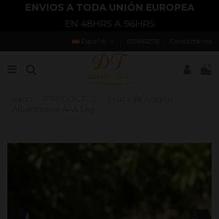
ENVIOS A TODA UNIÓN EUROPEA
EN 48HRS A 96HRS
Español
613982278
Contáctenos
0
Inicio
PRODUCTOS
Fruta de Aragón
Albaricoque AAA 5kg