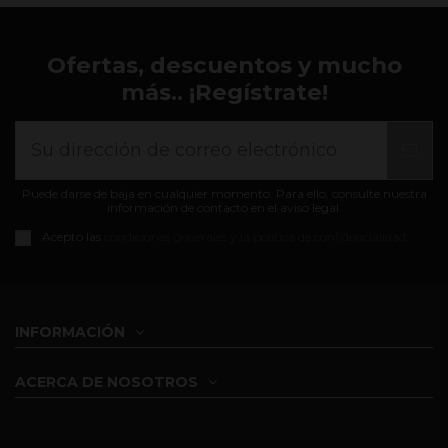
Ofertas, descuentos y mucho
más.. ¡Regístrate!
Puede darse de baja en cualquier momento. Para ello, consulte nuestra
información de contacto en el aviso legal.
Acepto las
condiciones generales y la política de confidencialidad
INFORMACIÓN
ACERCA DE NOSOTROS