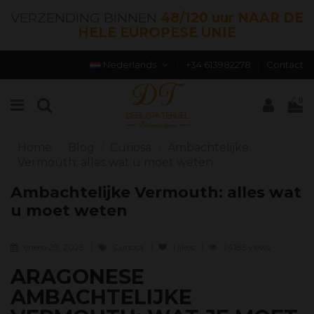
VERZENDING BINNEN
48/120 uur NAAR DE
HELE EUROPESE UNIE
Nederlands
+34 613982278
Contact
0
Home
Blog
Curiosa
Ambachtelijke
Vermouth: alles wat u moet weten
Ambachtelijke Vermouth: alles wat
u moet weten
enero 28, 2025
Curiosa
1
likes
24185 views
ARAGONESE
AMBACHTELIJKE