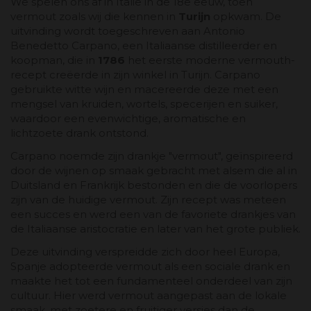
We spelen ons af in Italië in de 18e eeuw, toen
vermout zoals wij die kennen in
Turijn
opkwam. De
uitvinding wordt toegeschreven aan Antonio
Benedetto Carpano, een Italiaanse distilleerder en
koopman, die in
1786
het eerste moderne vermouth-
recept creëerde in zijn winkel in Turijn. Carpano
gebruikte witte wijn en macereerde deze met een
mengsel van kruiden, wortels, specerijen en suiker,
waardoor een evenwichtige, aromatische en
lichtzoete drank ontstond.
Carpano noemde zijn drankje "vermout", geïnspireerd
door de wijnen op smaak gebracht met alsem die al in
Duitsland en Frankrijk bestonden en die de voorlopers
zijn van de huidige vermout. Zijn recept was meteen
een succes en werd een van de favoriete drankjes van
de Italiaanse aristocratie en later van het grote publiek.
Deze uitvinding verspreidde zich door heel Europa,
Spanje adopteerde vermout als een sociale drank en
maakte het tot een fundamenteel onderdeel van zijn
cultuur. Hier werd vermout aangepast aan de lokale
smaak, met zoetere en fruitiger versies dan de