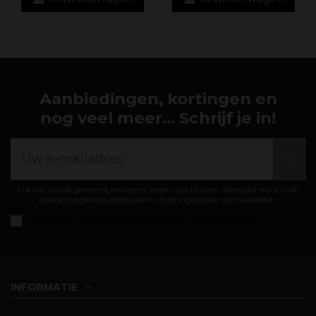
Aanbiedingen, kortingen en
nog veel meer... Schrijf je in!
U kunt op elk gewenst moment weer uitschrijven. Hiervoor kunt u de
contactgegevens gebruiken uit de algemene voorwaarden.
Ik accepteer de
algemene voorwaarden en privacybeleid
INFORMATIE