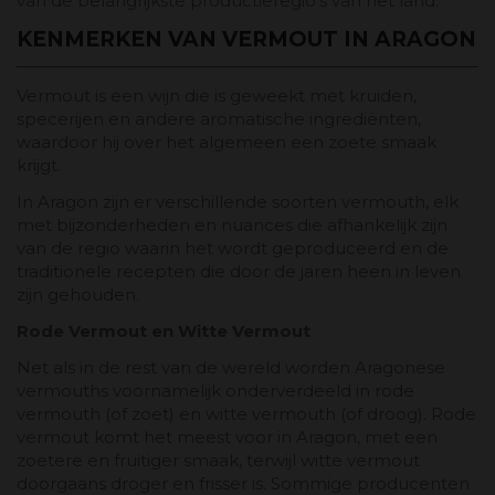
van de belangrijkste productieregio's van het land.
KENMERKEN VAN VERMOUT IN ARAGON
Vermout is een wijn die is geweekt met kruiden,
specerijen en andere aromatische ingrediënten,
waardoor hij over het algemeen een zoete smaak
krijgt.
In Aragon zijn er verschillende soorten vermouth, elk
met bijzonderheden en nuances die afhankelijk zijn
van de regio waarin het wordt geproduceerd en de
traditionele recepten die door de jaren heen in leven
zijn gehouden.
Rode Vermout en Witte Vermout
Net als in de rest van de wereld worden Aragonese
vermouths voornamelijk onderverdeeld in rode
vermouth (of zoet) en witte vermouth (of droog). Rode
vermout komt het meest voor in Aragon, met een
zoetere en fruitiger smaak, terwijl witte vermout
doorgaans droger en frisser is. Sommige producenten