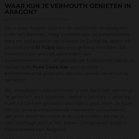
WAAR KUN JE VERMOUTH GENIETEN IN
ARAGÓN?
Als u door Aragon reist en de vermouth-ervaring ten
volle wilt beleven, mag u enkele van de belangrijkste
bars en restaurants niet missen. In Zaragoza raden we
bijvoorbeeld
El Tubo
aan, een gebied met bars dat
bekend staat om het aanbieden van
kwaliteitsvermouth, vergezeld van traditionele tapas. In
Teruel is de
Pura Cepa-bar
een andere
emblematische plek om van een goede vermout te
genieten.
Wij moedigen u aan om waar u ook bent van vermout
te genieten, een Spaanse traditie waarmee u gezellig
kunt kletsen en genieten voordat u gaat eten. Je kunt
het op zoveel verschillende manieren consumeren
dat je er zeker een naar je zin zult vinden. Als het je
niet overtuigt, kun je het alleen combineren zoals in
bijvoorbeeld een Negroni.