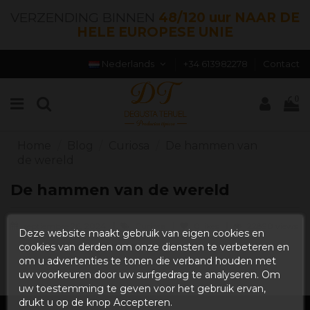
VERZENDING BINNEN
48/120 uur NAAR DE
HELE EUROPESE UNIE
Nederlands
+34 613982278
Contact
0
Home
Blog
Curiosa
De hammen van
de wereld
De hammen van de wereld
septiembre 26, 2024
Curiosa
0
likes
22890 views
Deze website maakt gebruik van eigen cookies en
cookies van derden om onze diensten te verbeteren en
om u advertenties te tonen die verband houden met
uw voorkeuren door uw surfgedrag te analyseren. Om
uw toestemming te geven voor het gebruik ervan,
drukt u op de knop Accepteren.