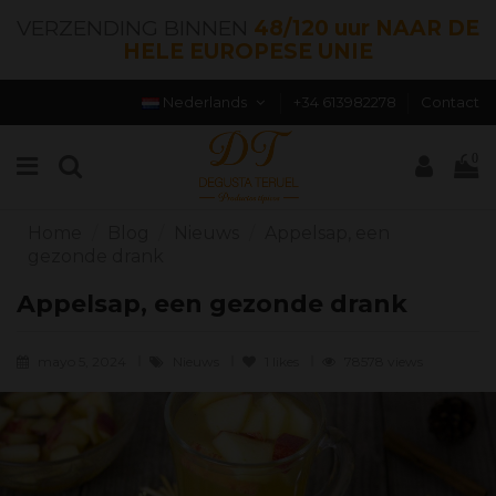
VERZENDING BINNEN
48/120 uur NAAR DE
HELE EUROPESE UNIE
Nederlands
+34 613982278
Contact
0
Home
Blog
Nieuws
Appelsap, een
gezonde drank
Appelsap, een gezonde drank
mayo 5, 2024
Nieuws
1
likes
78578 views