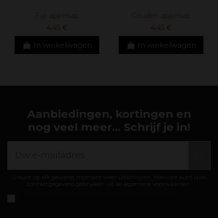
Fuji-appelsap
Gouden appelsap
4,45 €
4,45 €
In winkelwagen
In winkelwagen
Aanbiedingen, kortingen en
nog veel meer... Schrijf je in!
U kunt op elk gewenst moment weer uitschrijven. Hiervoor kunt u de
contactgegevens gebruiken uit de algemene voorwaarden.
Ik accepteer de
algemene voorwaarden en privacybeleid