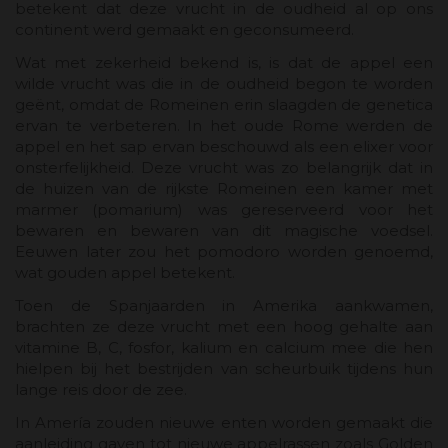
betekent dat deze vrucht in de oudheid al op ons
continent werd gemaakt en geconsumeerd.
Wat met zekerheid bekend is, is dat de appel een
wilde vrucht was die in de oudheid begon te worden
geënt, omdat de Romeinen erin slaagden de genetica
ervan te verbeteren. In het oude Rome werden de
appel en het sap ervan beschouwd als een elixer voor
onsterfelijkheid. Deze vrucht was zo belangrijk dat in
de huizen van de rijkste Romeinen een kamer met
marmer (pomarium) was gereserveerd voor het
bewaren en bewaren van dit magische voedsel.
Eeuwen later zou het pomodoro worden genoemd,
wat gouden appel betekent.
Toen de Spanjaarden in Amerika aankwamen,
brachten ze deze vrucht met een hoog gehalte aan
vitamine B, C, fosfor, kalium en calcium mee die hen
hielpen bij het bestrijden van scheurbuik tijdens hun
lange reis door de zee.
In Amería zouden nieuwe enten worden gemaakt die
aanleiding gaven tot nieuwe appelrassen zoals Golden