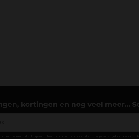
gen, kortingen en nog veel meer... Schr
oment weer uitschrijven. Hiervoor kunt u de contactgegevens gebruiken uit 