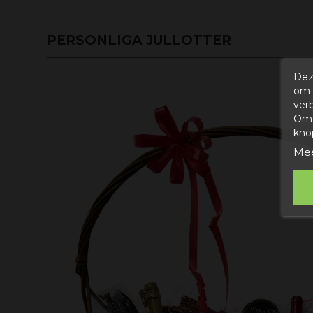
PERSONLIGA JULLOTTER
Dez
om 
ver
Om 
kno
Mee