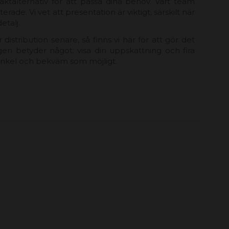
raktalternativ för att passa dina behov. Vårt team
ade. Vi vet att presentation är viktigt, särskilt när
etalj.
distribution senare, så finns vi här för att gör det
gen betyder något: visa din uppskattning och fira
så enkel och bekväm som möjligt.