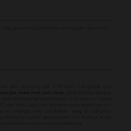
nda. Från gourmetläckerheter som gläder gommen
 har sitt ursprung på 1700-talet i England och
v
korgar med mat som tack
stark>till sina tjänare.
sed till andra samhällsklasser och blev en vanlig
900-talet blev julbuntar allmänt marknadsförda och
tta en mängd olika produkter. Idag är julbuntar
mboliserar julens generositet och festliga anda,
 alternativ, inklusive personalisering.