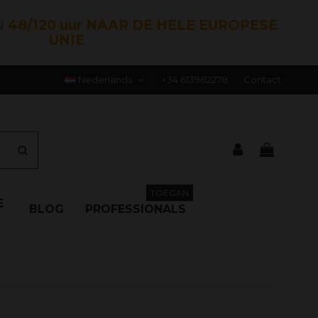
N
48/120 uur NAAR DE HELE EUROPESE
UNIE
Nederlands
+34 613982278
Contact
TOEGAN
E
BLOG
PROFESSIONALS