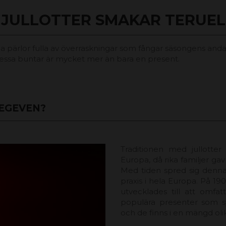
JULLOTTER SMAKAR TERUEL
na pärlor fulla av överraskningar som fångar säsongens a
 dessa buntar är mycket mer än bara en present.
EGEVEN?
Traditionen med jullotter
Europa, då rika familjer ga
Med tiden spred sig denna 
praxis i hela Europa. På 1
utvecklades till att omfa
populära presenter som sy
och de finns i en mängd olika