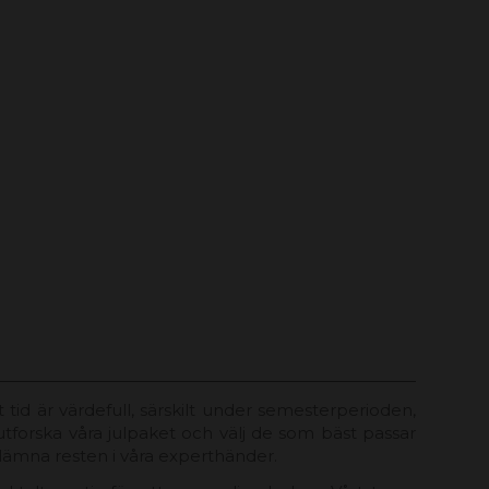
att tid är värdefull, särskilt under semesterperioden,
tforska våra julpaket och välj de som bäst passar
 lämna resten i våra experthänder.