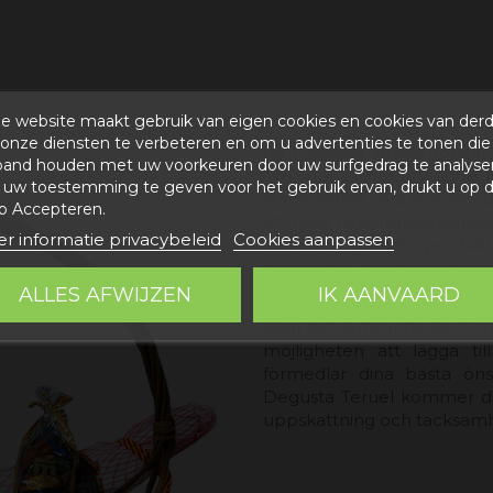
e website maakt gebruik van eigen cookies en cookies van der
onze diensten te verbeteren en om u advertenties te tonen die
På Degusta Teruel förstår v
band houden met uw voorkeuren door uw surfgedrag te analyse
erbjuder den spännande
uw toestemming te geven voor het gebruik ervan, drukt u op 
stark> enligt våra kunders pr
p Accepteren.
att göra dina företagsprese
r informatie privacybeleid
Cookies aanpassen
inkludera specifika produkt
problem! Från de finaste v
väljer vad som ska läggas i 
ALLES AFWIJZEN
IK AANVAARD
Men det slutar inte där. Fö
möjligheten att lägga ti
förmedlar dina bästa öns
Degusta Teruel kommer dina 
uppskattning och tacksam