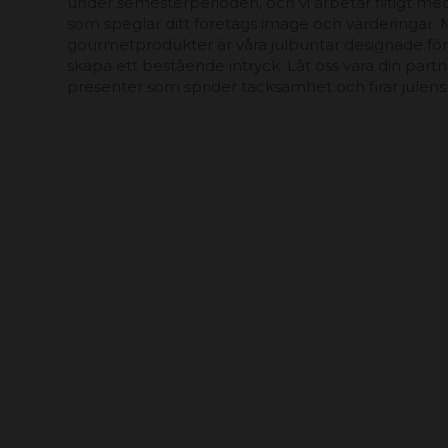
under semesterperioden, och vi arbetar flitigt me
som speglar ditt företags image och värderingar. 
gourmetprodukter är våra julbuntar designade för 
skapa ett bestående intryck. Låt oss vara din partn
presenter som sprider tacksamhet och firar julens 