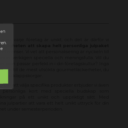
den
i att varje företag är unikt, och det är därför vi
ren.
möjligheten att skapa helt personliga julpaket
de
eferenser. Vi vet att personalisering är nyckeln till
nter verkligen speciella och meningsfulla. Vill du
er som passar perfekt in i din företagskultur? Inga
inerna till de mest utsökta gourmetläckerheter, du
dina julklappskorgar.
rutom att välja specifika produkter erbjuder vi även
ll personliga kort med speciella budskap som
kningar på ett unikt och uppriktigt sätt. Med
julpartier att vara ett helt unikt uttryck för din
het under semesterperioden.