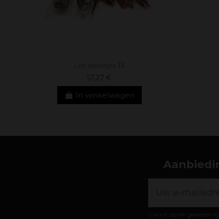
Lot worstjes 13
57,27 €
In winkelwagen
Aanbiedin
U kunt op elk gewenst m