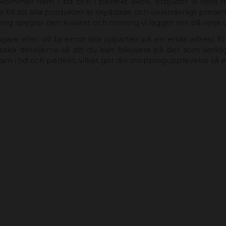
 kommer fram i tid och i perfekt skick, erbjuder vi flera f
ill att alla produkter är skyddade och oklanderligt presenter
ing speglar den kvalitet och omsorg vi lägger ner på varje d
are eller vill ta emot alla julpartier på en enda adress för 
tiska detaljerna så att du kan fokusera på det som verkli
er fram i tid och perfekt, vilket gör din shoppingupplevelse 