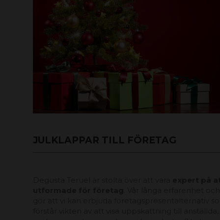
JULKLAPPAR TILL FÖRETAG
Degusta Teruel är stolta över att vara
expert på at
utformade för företag
. Vår långa erfarenhet oc
gör att vi kan erbjuda företagspresentalternativ so
förstår vikten av att visa uppskattning till anställd