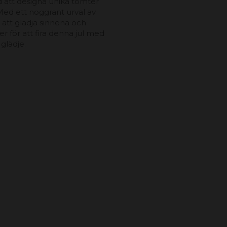
d att designa unika tomter
Med ett noggrant urval av
att glädja sinnena och
er för att fira denna jul med
glädje.