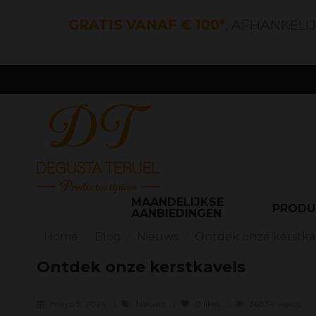
GRATIS VANAF € 100*
, AFHANKELI
MAANDELIJKSE
PROD
AANBIEDINGEN
Home
Blog
Nieuws
Ontdek onze kerstka
Ontdek onze kerstkavels
mayo 5, 2024
Nieuws
0
likes
36834 views