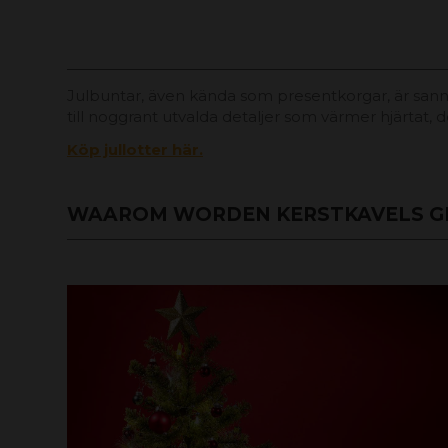
Julbuntar, även kända som presentkorgar, är san
till noggrant utvalda detaljer som värmer hjärtat,
Köp jullotter här.
WAAROM WORDEN KERSTKAVELS G