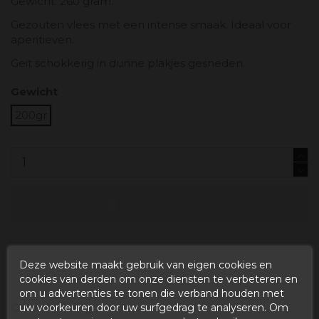
Gewicht: 260 gram.
Gezouten vlees met een intense smaak. Ideaal voor
aperitieven.
Geit schokkerig in dunne plakjes gesneden.
Gewicht
200gr
In winkelwagen
Deze website maakt gebruik van eigen cookies en
cookies van derden om onze diensten te verbeteren en
om u advertenties te tonen die verband houden met
Omschrijving
uw voorkeuren door uw surfgedrag te analyseren. Om