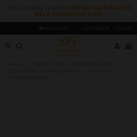
VERZENDING BINNEN
48/120 uur NAAR DE
HELE EUROPESE UNIE
Nederlands
+34 613982278
Contact
0
Home
PRODUCTEN
AMBACHTELIJKE
WORSTEN
Gedroogd vlees
Gesneden
schokkerige geit