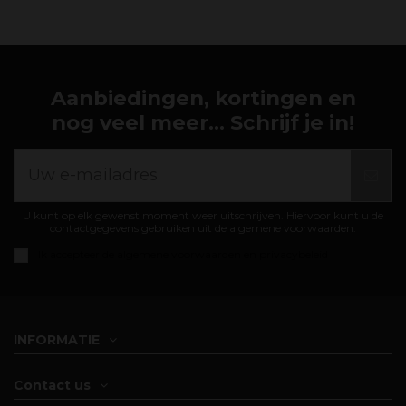
Aanbiedingen, kortingen en
nog veel meer... Schrijf je in!
U kunt op elk gewenst moment weer uitschrijven. Hiervoor kunt u de
contactgegevens gebruiken uit de algemene voorwaarden.
Ik accepteer de
algemene voorwaarden en privacybeleid
INFORMATIE
Contact us