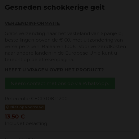
Gesneden schokkerige geit
VERZENDINFORMATIE
Gratis verzending naar het vasteland van Spanje bij
bestellingen boven de € 60, met uitzondering van
verse perziken. Balearen 100€. Voor verzendkosten
naar andere landen in de Europese Unie kunt u
terecht op de afrekenpagina.
HEEFT U VRAGEN OVER HET PRODUCT?
Neem contact met ons op via WhatsApp.
Referentie
CECDT08 P200
Niet op voorraad
13,50 €
Inclusief belasting