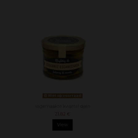
Niet op voorraad
Ingemaakte kwartel dijen
21,82 €
View