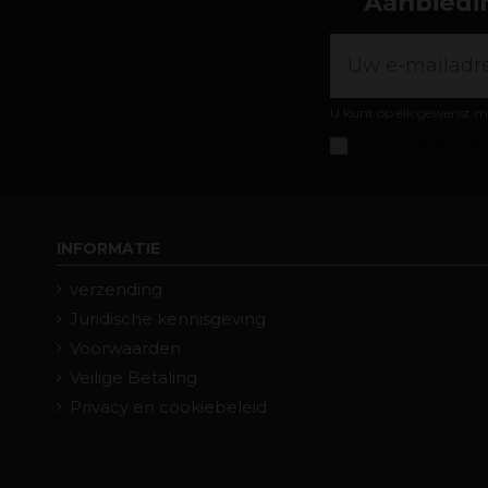
Aanbiedin
U kunt op elk gewenst m
Ik accepteer de
algem
INFORMATIE
verzending
Juridische kennisgeving
Voorwaarden
Veilige Betaling
Privacy en cookiebeleid