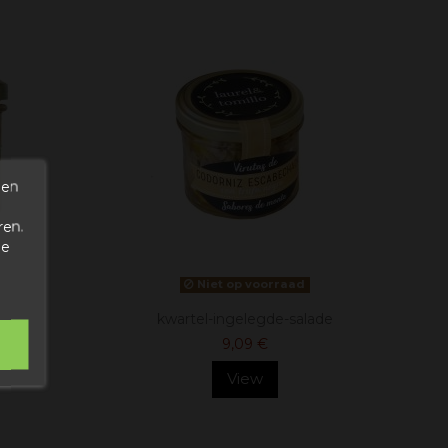
den
ren.
de
Niet op voorraad
kwartel-ingelegde-salade
9,09 €
View