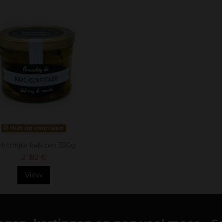
Niet op voorraad
konfijte kalkoen 350g
21,82 €
View