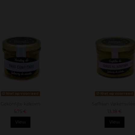
Niet op voorraad
Niet op voorraad
Gekonfijte kalkoen
Saffraan Varkensvle
5,75 €
13,18 €
View
View