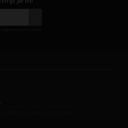
ijf je in!
de algemene voorwaarden.
m
no dude en contactar con nosotros.