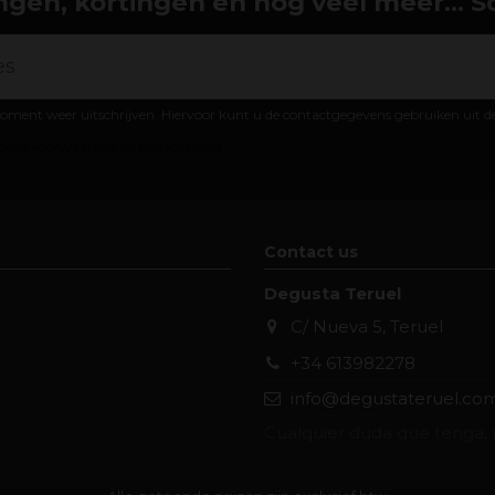
gen, kortingen en nog veel meer... Schr
oment weer uitschrijven. Hiervoor kunt u de contactgegevens gebruiken uit 
ene voorwaarden en privacybeleid
Contact us
Degusta Teruel
C/ Nueva 5, Teruel
+34 613982278
info@degustateruel.co
Cualquier duda que tenga, 