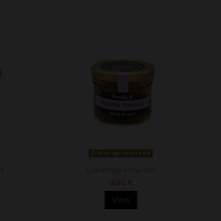
Niet op voorraad
es
Gekonfijte Picanton
16,82 €
View