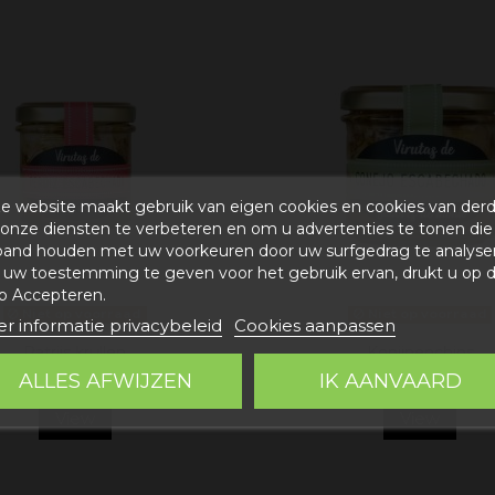
e website maakt gebruik van eigen cookies en cookies van der
onze diensten te verbeteren en om u advertenties te tonen die
band houden met uw voorkeuren door uw surfgedrag te analyse
uw toestemming te geven voor het gebruik ervan, drukt u op 
p Accepteren.
Niet op voorraad
Niet op voorraad
r informatie privacybeleid
Cookies aanpassen
Patrijs krullen
Konijnenchips
ALLES AFWIJZEN
IK AANVAARD
8,18 €
7,95 €
View
View