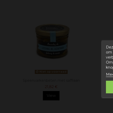
Dez
om 
ver
Om 
kno
Niet op voorraad
Mee
Speenvarkenbeten met saffraan
21,82 €
View