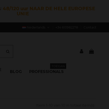
N
48/120 uur NAAR DE HELE EUROPESE
UNIE
Nederlands
+34 613982278
Contact
TOEGAN
E
BLOG
PROFESSIONALS
Item 1-10 van 10 in totaal item(s)