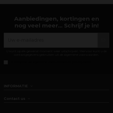
Aanbiedingen, kortingen en
nog veel meer... Schrijf je in!
U kunt op elk gewenst moment weer uitschrijven. Hiervoor kunt u de
contactgegevens gebruiken uit de algemene voorwaarden.
Ik accepteer de
algemene voorwaarden en privacybeleid
INFORMATIE
Contact us