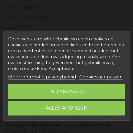
Melk
: Schapen
Type
: Halfharde kaas
Geur
: Sterk
Ingrediënten
: Gemaakt van schapenmelk, stremsel,
Deze website maakt gebruik van eigen cookies en
zout en truffel.
cookies van derden om onze diensten te verbeteren en
om u advertenties te tonen die verband houden met
Presentatie
: Vacuüm verpakt, ivoorkleurig, uitziend
uw voorkeuren door uw surfgedrag te analyseren. Om
lichtgeel.
uw toestemming te geven voor het gebruik ervan,
Gewicht
: 400gr
drukt u op de knop Accepteren.
Meer informatie privacybeleid
Cookies aanpassen
WAT IS SCHAPENTRUFFELKAAS?
IK AANVAARD
De
kaas met schapentruffel
is gemaakt met de beste
zwarte truffels van Teruel. De truffel is een
ondergrondse schimmel die in de haute cuisine wordt
ALLES AFWIJZEN
gebruikt om de smaak van gerechten te versterken
en ze een krachtigere en verfijndere toets te geven.
Het is een kaas waarmee je de meest verfijnde
smaakpapillen zult verrassen.