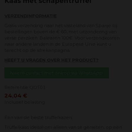
Kaas met schapentruffel
VERZENDINFORMATIE
Gratis verzending naar het vasteland van Spanje bij
bestellingen boven de € 60, met uitzondering van
verse perziken. Balearen 100€. Voor verzendkosten
naar andere landen in de Europese Unie kunt u
terecht op de afrekenpagina.
HEEFT U VRAGEN OVER HET PRODUCT?
Neem contact met ons op via WhatsApp.
Referentie
QDT03
24,04 €
Inclusief belasting
Een van de beste truffelkazen.
Truffelkaas ideaal om alleen van te genieten, op een