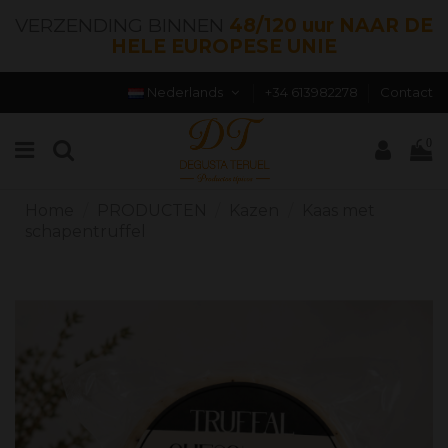
VERZENDING BINNEN
48/120 uur NAAR DE
HELE EUROPESE UNIE
Nederlands
+34 613982278
Contact
0
Home
PRODUCTEN
Kazen
Kaas met
schapentruffel