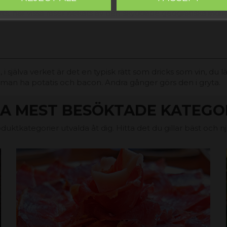
ts, har vissa raser nekats av den skyddade geografiska indik
i själva verket är det en typisk rätt som dricks som vin, du 
an ha potatis och bacon. Andra gånger görs den i gryta.
A MEST BESÖKTADE KATEGO
duktkategorier utvalda åt dig. Hitta det du gillar bäst och n