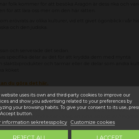
 folk kommer för att besöka Aragón är dess rika och varie
en för att lära oss mer om den här rätten.
om erövrats av olika kulturer, vid ett givet ögonblick i vår his
ska och den judiska.
sin och serverade det sedan.
vis specifika delar av det för att krydda dem med mynta
an slaktbiprodukter och tarmar eller de delar som andra kult
ska köket
an du göra det här.
RAGON
 website uses its own and third-party cookies to improve our
ices and show you advertising related to your preferences by
yzing your browsing habits. To give your consent to its use, pres
 geografiska beteckningen (PGI) Ternasco de Aragón, norm
 Accept button.
 12kg, denna produkt är vanlig att hitta vid köp av Aragon
 information sekretesspolicy
Customize cookies
 det dess goda, möra och oslagbara smak.
amm under 90 dagar och de autoktona fårraserna, Aragonese 
REJECT ALL
I ACCEPT