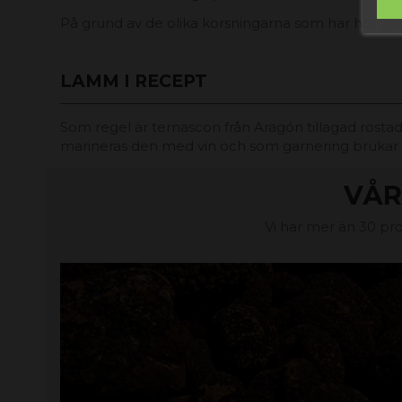
På grund av de olika korsningarna som har har gjor
LAMM I RECEPT
Som regel är ternascon från Aragón tillagad rostad, 
marineras den med vin och som garnering brukar m
VÅR
Vi har mer än 30 pro