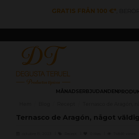
GRATIS FRÅN 100 €*
, BERÖ
MÅNADSERBJUDANDEN
PRODU
Hem
Blog
Recept
Ternasco de Aragón, nå
Ternasco de Aragón, något väldigt
octubre 19, 2023
Recept
0
likes
74869 views