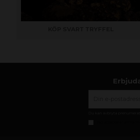
KÖP SVART TRYFFEL
Erbjuda
Du kan avbryta prenumeratio
Jag accepterar
allmänna