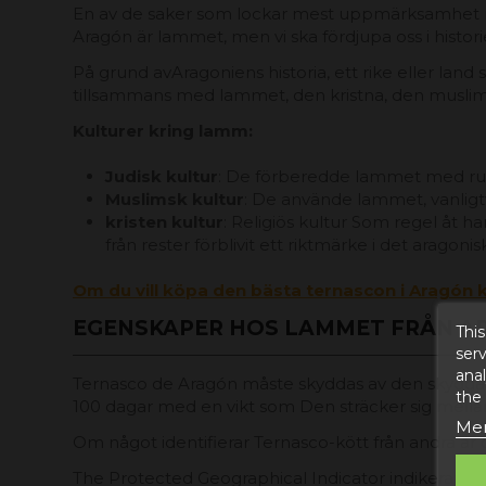
En av de saker som lockar mest uppmärksamhet när
Aragón är lammet, men vi ska fördjupa oss i histori
På grund avAragoniens historia, ett rike eller land s
tillsammans med lammet, den kristna, den muslim
Kulturer kring lamm:
Judisk kultur
: De förberedde lammet med rus
Muslimsk kultur
: De använde lammet, vanligt
kristen kultur
: Religiös kultur Som regel åt h
från rester förblivit ett riktmärke i det aragoni
Om du vill köpa den bästa ternascon i Aragón k
EGENSKAPER HOS LAMMET FRÅN A
This
serv
anal
Ternasco de Aragón måste skyddas av den skyddade
the
100 dagar med en vikt som Den sträcker sig mellan
Mer
Om något identifierar Ternasco-kött från andra är
The Protected Geographical Indicator indikerar l