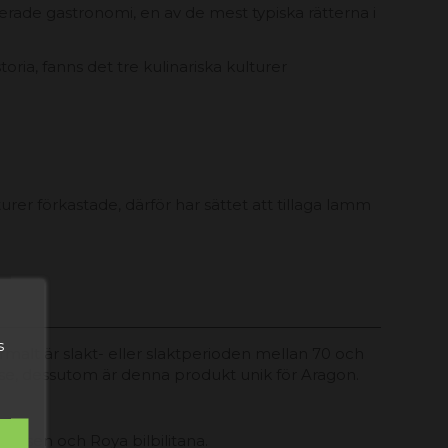
rade gastronomi, en av de mest typiska rätterna i
toria, fanns det tre kulinariska kulturer
urer förkastade, därför har sättet att tillaga lamm
s
alt är slakt- eller slaktperioden mellan 70 och
ese, dessutom är denna produkt unik för Aragon.
rasen och Roya bilbilitana.