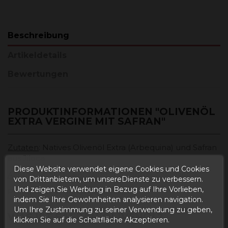
Beschreibung
Artikeldetails
Bewertungen
PRODUKTINFORMATIONEN "OLIVENÖL
EXTRA VERGINE MIT SAFRAN"
Zutaten
: Natives Olivenöl Extra (Arbequina) und Safran
aus Jiloca
Diese Website verwendet eigene Cookies und Cookies
Allergene
: Nicht enthalten, Glutenfrei, Laktosefrei
von Drittanbietern, um unsereDienste zu verbessern.
Und zeigen Sie Werbung in Bezug auf Ihre Vorlieben,
Produkt für Veganer geeignet
indem Sie Ihre Gewohnheiten analysieren navigation.
Um Ihre Zustimmung zu seiner Verwendung zu geben,
WAS IST SAFRAN-OLIVENÖL?
klicken Sie auf die Schaltfläche Akzeptieren.