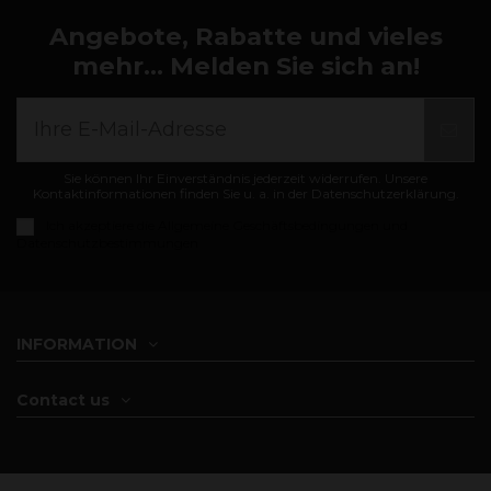
Angebote, Rabatte und vieles
mehr... Melden Sie sich an!
Sie können Ihr Einverständnis jederzeit widerrufen. Unsere
Kontaktinformationen finden Sie u. a. in der Datenschutzerklärung.
Ich akzeptiere die
Allgemeine Geschäftsbedingungen und
Datenschutzbestimmungen
INFORMATION
Contact us