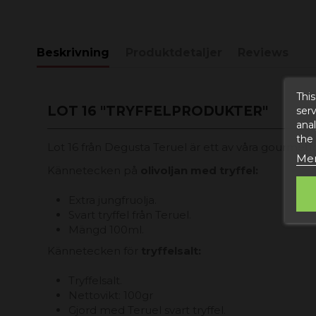
Beskrivning
Produktdetaljer
Reviews
This
LOT 16 "TRYFFELPRODUKTER"
serv
anal
the
Lot 16 från Degusta Teruel är ett av våra gourmetfö
Mer
Kännetecken på
olivoljan med tryffel:
Extra jungfruolja.
Svart tryffel från Teruel.
Mängd 100ml.
Kännetecken för
tryffelsalt:
Tryffelsalt.
Nettovikt: 100gr
Gjord med Teruel svart tryffel.