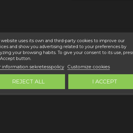
 website uses its own and third-party cookies to improve our
ices and show you advertising related to your preferences by
yzing your browsing habits. To give your consent to its use, pres
 Accept button.
rslag att ge bort i present på fester.
 information sekretesspolicy
Customize cookies
REJECT ALL
I ACCEPT