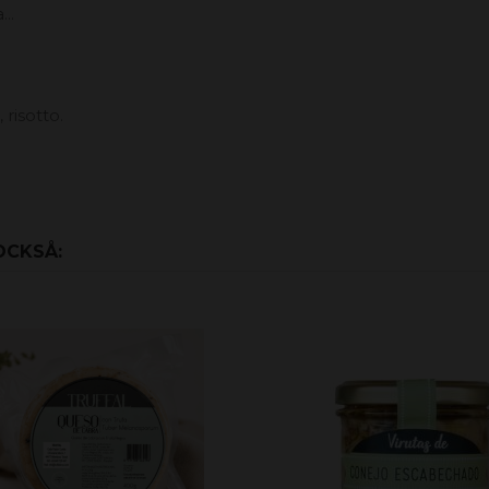
..
risotto.
OCKSÅ: