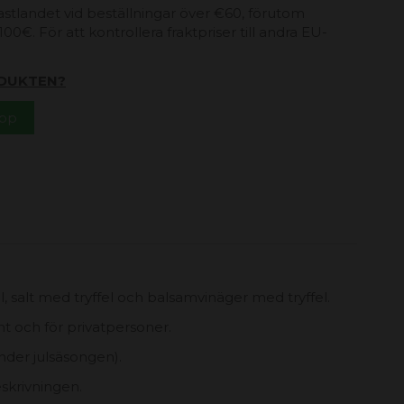
 fastlandet vid beställningar över €60, förutom
00€. För att kontrollera fraktpriser till andra EU-
DUKTEN?
App
el, salt med tryffel och balsamvinäger med tryffel.
t och för privatpersoner.
under julsäsongen).
eskrivningen.