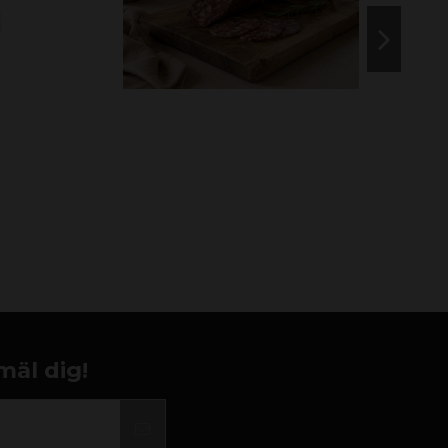
mäl dig!