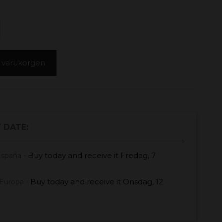
 i varukorgen
 DATE:
Buy today
and receive it
Fredag, 7
España -
Buy today
and receive it
Onsdag, 12
Europa -