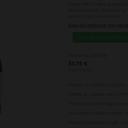
Gratis frakt till det spanska
färska persikor. Balearerna 1
länder, besök kassasidan.
HAR DU FRÅGOR OM PRO
Skriv till oss på Whats
Referens
LNDT18
33,75 €
Inkl. moms
Massor av tryffelprodukter.
Består av olivolja med tryff
Perfekt som företagspresen
Inkluderar jullåda (endast 
Kvantitetsrabatter ingår i b