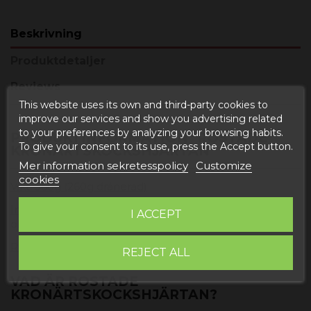
Beskrivning
Produktdetaljer
Reviews
This website uses its own and third-party cookies to
improve our services and show you advertising related
to your preferences by analyzing your browsing habits.
PRODUKTINFORMATION "ROSTADE
To give your consent to its use, press the Accept button.
KRONÄRTSKOCKSHJÄRTAN"
Mer information sekretesspolicy
Customize
cookies
Vikt: 360g (260g dränerad)
Ingredienser
: kronärtskockshjärtan och extra virgin
I ACCEPT
olivolja (empeltre sort) DOP.
Rekommendation
: förvaras i kylskåp när den öppnats
REJECT ALL
VAD ÄR ROSTADE
KRONÄRTSKOCKSHJÄRTAN?