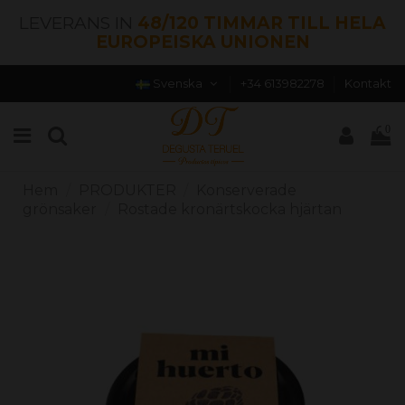
LEVERANS IN
48/120 TIMMAR TILL HELA
EUROPEISKA UNIONEN
Svenska
+34 613982278
Kontakt
0
Hem
PRODUKTER
Konserverade
grönsaker
Rostade kronärtskocka hjärtan