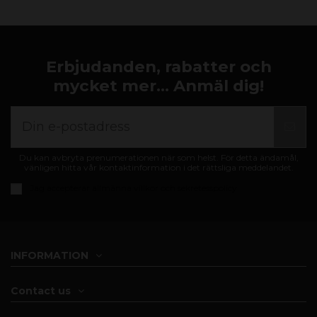
Erbjudanden, rabatter och
mycket mer... Anmäl dig!
Du kan avbryta prenumerationen när som helst. För detta ändamål,
vänligen hitta vår kontaktinformation i det rättsliga meddelandet.
Jag accepterar
allmänna villkor och sekretesspolicy
INFORMATION
Contact us