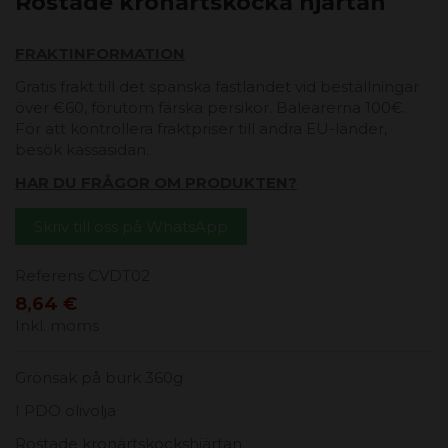
Rostade kronärtskocka hjärtan
FRAKTINFORMATION
Gratis frakt till det spanska fastlandet vid beställningar
över €60, förutom färska persikor. Balearerna 100€.
För att kontrollera fraktpriser till andra EU-länder,
besök kassasidan.
HAR DU FRÅGOR OM PRODUKTEN?
Skriv till oss på WhatsApp
Referens
CVDT02
8,64 €
Inkl. moms
Grönsak på burk 360g
I PDO olivolja
Rostade kronärtskockshjärtan