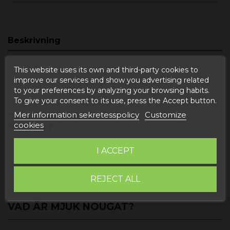
Beskrivning
Produktdetaljer
This website uses its own and third-party cookies to
Reviews
improve our services and show you advertising related
to your preferences by analyzing your browsing habits.
To give your consent to its use, press the Accept button.
Mer information sekretesspolicy
Customize
PRODUKTINFORMATION "MJUK
cookies
NOUGAT"
I ACCEPT
Mängd
: 300gr.
Ingredienser
: Socker, honung, ALBUMIN (ÄGGVITA),
REJECT ALL
surgörande medel E330 (citronsyra).
VAD ÄR MJUK NOUGAT?