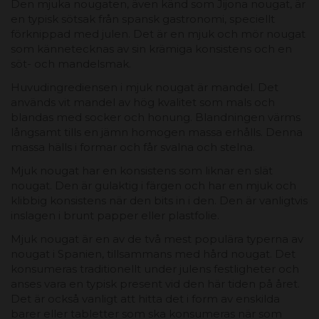
Den mjuka nougaten, även känd som Jijona nougat, är
en typisk sötsak från spansk gastronomi, speciellt
förknippad med julen. Det är en mjuk och mör nougat
som kännetecknas av sin krämiga konsistens och en
söt- och mandelsmak.
Huvudingrediensen i mjuk nougat är mandel. Det
används vit mandel av hög kvalitet som mals och
blandas med socker och honung. Blandningen värms
långsamt tills en jämn homogen massa erhålls. Denna
massa hälls i formar och får svalna och stelna.
Mjuk nougat har en konsistens som liknar en slät
nougat. Den är gulaktig i färgen och har en mjuk och
klibbig konsistens när den bits in i den. Den är vanligtvis
inslagen i brunt papper eller plastfolie.
Mjuk nougat är en av de två mest populära typerna av
nougat i Spanien, tillsammans med hård nougat. Det
konsumeras traditionellt under julens festligheter och
anses vara en typisk present vid den här tiden på året.
Det är också vanligt att hitta det i form av enskilda
barer eller tabletter som ska konsumeras när som