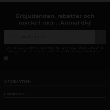
Erbjudanden, rabatter och
mycket mer... Anmäl dig!
Du kan avbryta prenumerationen när som helst. För detta ändamål,
vänligen hitta vår kontaktinformation i det rättsliga meddelandet.
Jag accepterar
allmänna villkor och sekretesspolicy
INFORMATION
Contact us