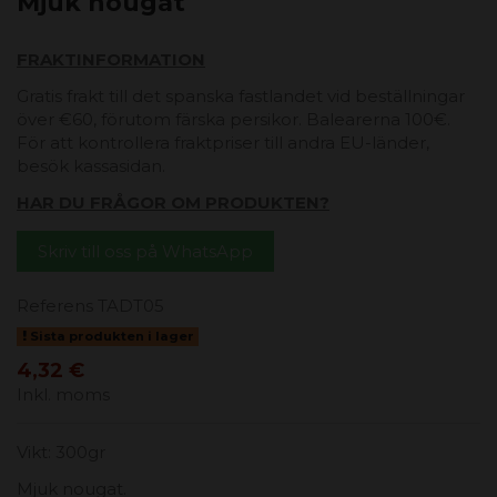
Mjuk nougat
FRAKTINFORMATION
Gratis frakt till det spanska fastlandet vid beställningar
över €60, förutom färska persikor. Balearerna 100€.
För att kontrollera fraktpriser till andra EU-länder,
besök kassasidan.
HAR DU FRÅGOR OM PRODUKTEN?
Skriv till oss på WhatsApp
Referens
TADT05
Sista produkten i lager
4,32 €
Inkl. moms
Vikt: 300gr
Mjuk nougat.