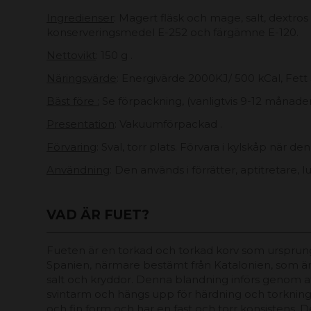
Ingredienser
: Magert fläsk och mage, salt, dextros 
konserveringsmedel E-252 och färgämne E-120.
Nettovikt
: 150 g .
Näringsvärde
: Energivärde 2000KJ/ 500 kCal, Fett 5
Bäst före :
Se förpackning, (vanligtvis 9-12 månade
Presentation
: Vakuumförpackad .
Förvaring
: Sval, torr plats. Förvara i kylskåp när de
Användning
: Den används i förrätter, aptitretare,
VAD ÄR FUET?
Fueten är en torkad och torkad korv som urspru
Spanien, närmare bestämt från Katalonien, som är gj
salt och kryddor. Denna blandning införs genom att
svintarm och hängs upp för härdning och torkning
och fin form och har en fast och torr konsistens. D