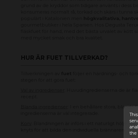
grund av de kryddor som tidigare använts i dess 
konsumeras normalt rå, torkad och skärs i tunna ski
populärt i Katalonien men
högkvalitativa, hant
gourmetbutiker i hela Spanien. Hos Degusta Teruel
fläskfuet för hand, med det bästa urvalet av kött 
med mycket smak och bra kvalitet.
HUR ÄR FUET TILLVERKAD?
Tillverkningen av
fuet
följer en härdnings- och tor
stegen för att göra fuet:
Val av ingredienser
: Huvudingredienserna de är fläs
recept.
Blanda ingredienser
: I en behållare stora, blanda
ingredienserna är väl integrerade.
This
serv
Korv
: Blandningen är införs i ett naturligt hölje, som
anal
knyts för att bilda den individuella brännaren.
the