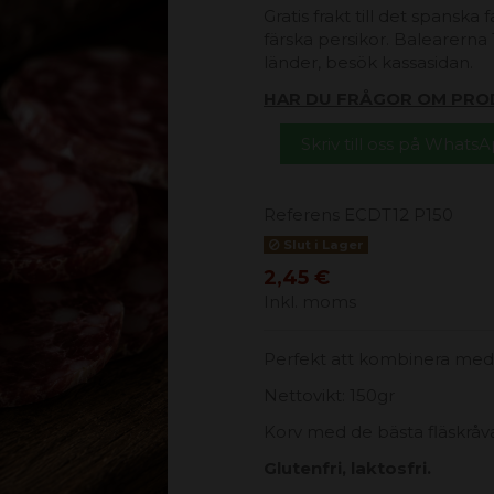
Gratis frakt till det spanska
färska persikor. Balearerna 1
länder, besök kassasidan.
HAR DU FRÅGOR OM PRO
Skriv till oss på Whats
Referens
ECDT12 P150
Slut i Lager
2,45 €
Inkl. moms
Perfekt att kombinera med v
Nettovikt: 150gr
Korv med de bästa fläskråv
Glutenfri, laktosfri.