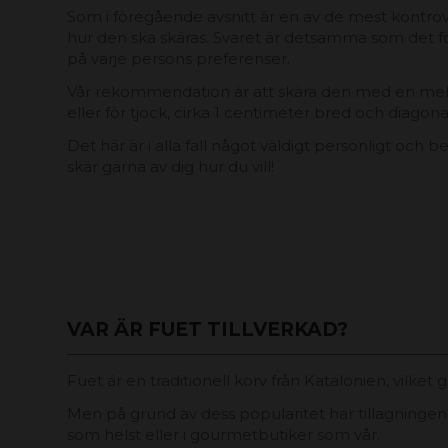
Som i föregående avsnitt är en av de mest kontrov
hur den ska skäras. Svaret är detsamma som det 
på varje persons preferenser.
Vår rekommendation är att skära den med en mell
eller för tjock, cirka 1 centimeter bred och diagonal
Det här är i alla fall något väldigt personligt och 
skär gärna av dig hur du vill!
VAR ÄR FUET TILLVERKAD?
Fuet är en traditionell korv från Katalonien, vilket 
Men på grund av dess popularitet har tillagningen o
som helst eller i gourmetbutiker som vår.