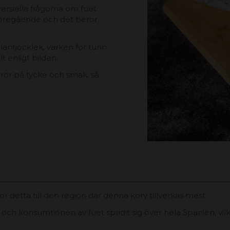
ersiella frågorna om fuet
föregående och det beror
antjocklek, varken för tunn
t enligt bilden.
beror på tycke och smak, så
gör detta till den region där denna korv tillverkas mest.
ch konsumtionen av fuet spridit sig över hela Spanien, vilke