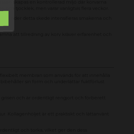
essen skapas en kontrollerad miljö där korvarna
 och tjocklek, men varar vanligtvis flera veckor.
ader. Under detta skede intensifieras smakerna och
nämna att tillredning av korv kräver erfarenhet och
unt, flexibelt membran som används för att innehålla
ibehåller sin form och underlättar fuktförlust
å grisen och är ordentligt rengjort och förberett
jur. Kollagenhöljet är ett praktiskt och lättanvänt
dentligt och torka, vilket ger den dess