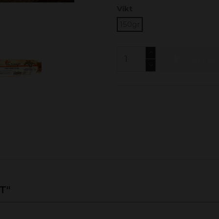
Vikt
150gr
Lägg till
T"