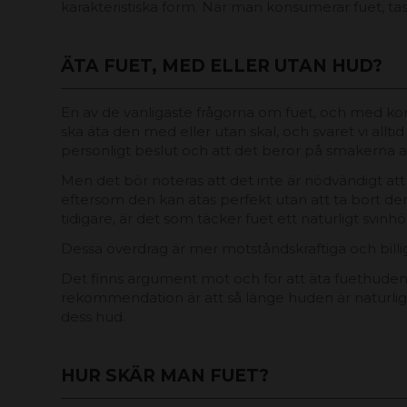
karakteristiska form. När man konsumerar fuet, tas h
ÄTA FUET, MED ELLER UTAN HUD?
En av de vanligaste frågorna om fuet, och med ko
ska äta den med eller utan skal, och svaret vi alltid 
personligt beslut och att det beror på smakerna a
Men det bör noteras att det inte är nödvändigt att
eftersom den kan ätas perfekt utan att ta bort de
tidigare, är det som täcker fuet ett naturligt svinhö
Dessa överdrag är mer motståndskraftiga och billi
Det finns argument mot och för att äta fuethuden
rekommendation är att så länge huden är naturlig
dess hud.
HUR SKÄR MAN FUET?