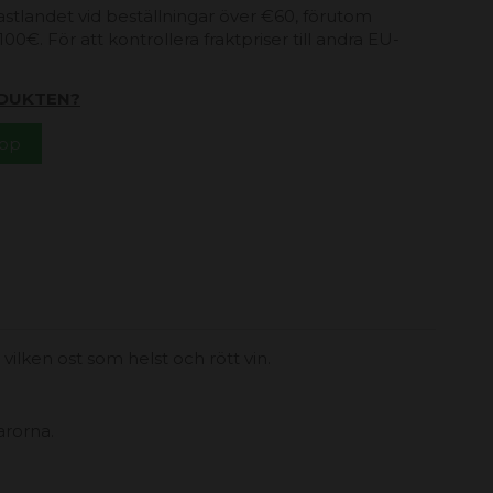
 fastlandet vid beställningar över €60, förutom
00€. För att kontrollera fraktpriser till andra EU-
DUKTEN?
App
ilken ost som helst och rött vin.
arorna.