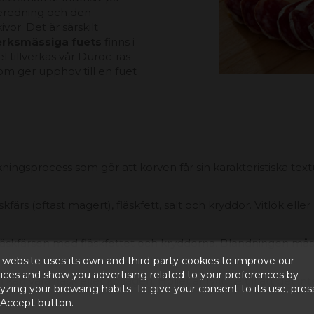
beredning och den
vor. Det är särskilt
verksmässiga fuets
finns i
 tillverkas vår Duroc-ras
som ger upphov till en fuet
kningsprocess som gör att korven får sin karakteristiska te
kfärs (oftast magert), fläskfett, salt och kryddor. Vitlök ell
 fläskfärsen med fläskfettet och kryddorna. Blandningen mås
 website uses its own and third-party cookies to improve our
ices and show you advertising related to your preferences by
 kan vara fläsk eller kollagen. Höljet är fyllt, se till att det 
yzing your browsing habits. To give your consent to its use, pres
 Accept button.