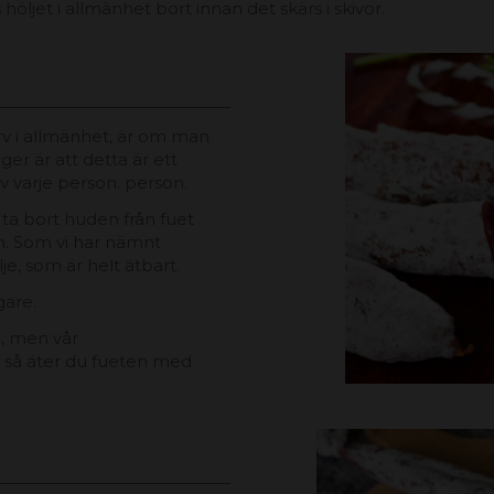
öljet i allmänhet bort innan det skärs i skivor.
rv i allmänhet, är om man
ger är att detta är ett
v varje person. person.
 ta bort huden från fuet
n. Som vi har nämnt
lje, som är helt ätbart.
gare.
, men vår
 så äter du fueten med