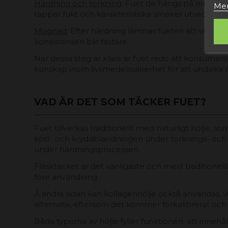
Härdning och torkning
: Fuet de hängs på en sval,
Mer
tappar fukt och karakteristiska smaker utvecklas. 
Mognad
: Efter härdning lämnas fueten att vila yt
konsistensen blir fastare.
När dessa steg är klara är fuet redo att konsumeras
kunskap inom livsmedelssäkerhet för att undvika r
VAD ÄR DET SOM TÄCKER FUET?
Fuet tillverkas traditionellt med naturligt hölje, s
kött- och kryddblandningen under torknings- och t
under härdningsprocessen.
Fläsktäcket är det vanligaste och mest traditionella
före användning.
Å andra sidan kan kollagenhölje också användas, vilk
alternativ, eftersom det kommer förkalibrerat och 
Båda typerna av hölje fyller funktionen. att innehå