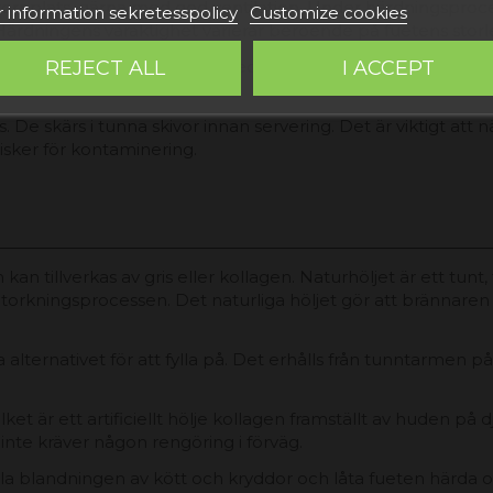
 torr plats, gärna med god ventilation. Under härdningsproc
 information sekretesspolicy
Customize cookies
Härdningens varaktighet varierar beroende på fuetens storlek
REJECT ALL
I ACCEPT
terligare en tid, som kan vara veckor eller till och med mån
. De skärs i tunna skivor innan servering. Det är viktigt att 
isker för kontaminering.
om kan tillverkas av gris eller kollagen. Naturhöljet är ett t
orkningsprocessen. Det naturliga höljet gör att brännaren b
 alternativet för att fylla på. Det erhålls från tunntarmen p
et är ett artificiellt hölje kollagen framställt av huden på d
inte kräver någon rengöring i förväg.
lla blandningen av kött och kryddor och låta fueten härda or