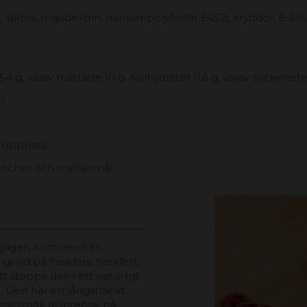
, laktos, majsdextrin, natriumpolyfosfat E452i, kryddor, E-316,
4 g, varav mättade 10 g, Kolhydrater 0,6 g, varav sockerarter 0
r)
n öppnats.
 luncher och mellanmål.
ngligen kommer från
ord på fläskfärs, fläskfett,
 stoppa den i ett naturligt
. Den har en långsträckt
ess smak är intensiv på