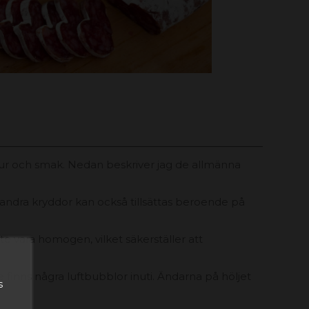
xtur och smak. Nedan beskriver jag de allmänna
er andra kryddor kan också tillsättas beroende på
te vara homogen, vilket säkerställer att
inte finns några luftbubblor inuti. Ändarna på höljet
s