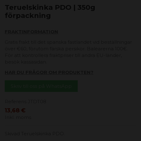
Teruelskinka PDO | 350g
förpackning
FRAKTINFORMATION
Gratis frakt till det spanska fastlandet vid beställningar
över €60, förutom färska persikor. Balearerna 100€.
För att kontrollera fraktpriser till andra EU-länder,
besök kassasidan.
HAR DU FRÅGOR OM PRODUKTEN?
Skriv till oss på WhatsApp
Referens
JTDT08
13,68 €
Inkl. moms
Skivad Teruelskinka PDO.