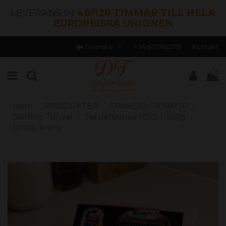
LEVERANS IN
48/120 TIMMAR TILL HELA
EUROPEISKA UNIONEN
Svenska
+34 613982278
Kontakt
0
Hem
PRODUKTER
SPANSKA SKINKOR
Skinkor Teruel
Teruelskinka PDO | 350g
förpackning