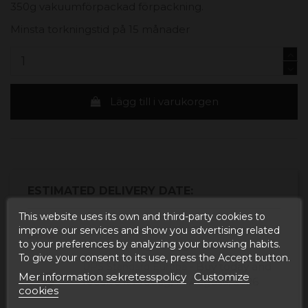
350g vakuumförpackad förpackning.
Minsta torkningstid på 15 månader
Lägg till i varukorgen
ESTIMATED DELIVERY DATE:
This website uses its own and third-party cookies to
Buy today
and
Correos Express España -
improve our services and show you advertising related
to your preferences by analyzing your browsing habits.
receive it
Tisdag, 11 Augusti, 2026
To give your consent to its use, press the Accept button.
Buy today
and
UPS Standard Europa -
Mer information sekretesspolicy
Customize
receive it
Fredag, 14 Augusti, 2026
cookies